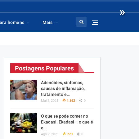
»
ara homens
Mais
Postagens Populares
Adenóides, sintomas,
causas de inflamação,
tratamento e…
Mai 3, 2021
1.162
0
O que se pode comer no
Ekadasi. Ekadasi – o que é
e…
Ago 2, 2021
773
0