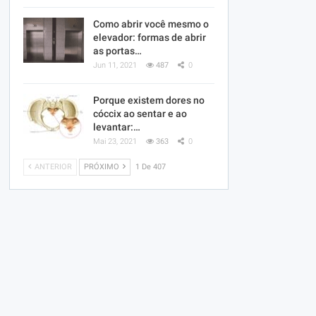
Como abrir você mesmo o
elevador: formas de abrir
as portas…
Jun 11, 2021
487
0
Porque existem dores no
cóccix ao sentar e ao
levantar:…
Mai 23, 2021
363
0
ANTERIOR
PRÓXIMO
1 De 407