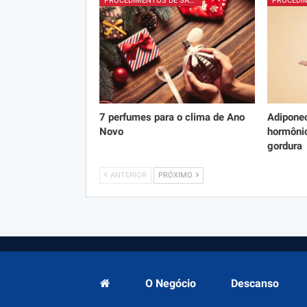
PROCEDIMENTOS DE SALÃO
7 perfumes para o clima de Ano
Adiponec
Novo
hormôni
gordura
ANTERIOR
PRÓXIMO
O Negócio
Descanso