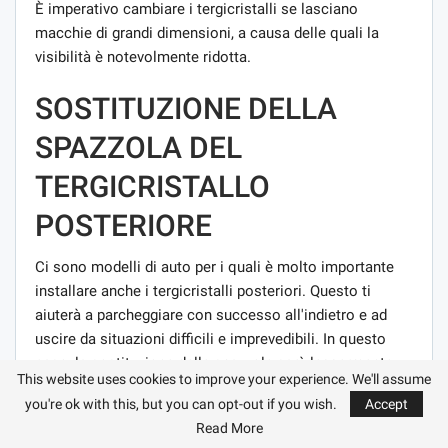
È imperativo cambiare i tergicristalli se lasciano
macchie di grandi dimensioni, a causa delle quali la
visibilità è notevolmente ridotta.
SOSTITUZIONE DELLA
SPAZZOLA DEL
TERGICRISTALLO
POSTERIORE
Ci sono modelli di auto per i quali è molto importante
installare anche i tergicristalli posteriori. Questo ti
aiuterà a parcheggiare con successo all'indietro e ad
uscire da situazioni difficili e imprevedibili. In questo
caso, la sostituzione delle spazzole sarà leggermente
This website uses cookies to improve your experience. We'll assume
diversa dalle istruzioni per la sostituzione dei modelli
you're ok with this, but you can opt-out if you wish.
Accept
anteriori. Qui sarà più difficile organizzare le cose,
Read More
perché tutte le auto sono abbastanza diverse, quindi