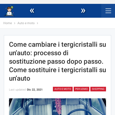
«
»
Home
Auto e moto
Come cambiare i tergicristalli su
un’auto: processo di
sostituzione passo dopo passo.
Come sostituire i tergicristalli su
un’auto
AUTO E MOTO
PER UOMO
SHOPPING
Last updated
Dic 22, 2021