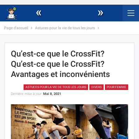
«
»
Page d'accueil
Astuces pour la vie de tous les jours
Qu’est-ce que le CrossFit?
Qu’est-ce que le CrossFit?
Avantages et inconvénients
ASTUCES POUR LA VIE DE TOUS LES JOURS
DIVERS
POUR FEMME
Dernière mise à jour
Mai 8, 2021