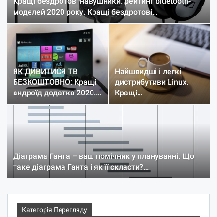
Кращі бездротові навушники: рейтинг bluetooth-
моделей 2020 року. Кращі бездротові…
ЯК ДИВИТИСЯ ТВ
Найшвидші і легкі
БЕЗКОШТОВНО: Кращі
дистрибутиви Linux.
андроїд додатка 2020.…
Кращі…
Діаграма Ганта – ваш помічник у плануванні. Що
таке діаграма Ганта і як її скласти?…
Категорія Перегляду