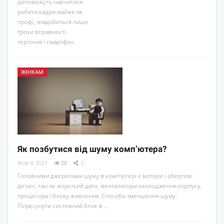
допоможуть навчитися
робити кадри майже як
профі, знадобиться лише
трохи вправності,
терпіння і смартфон.
ЖІНКАМ
Як позбутися від шуму комп’ютера?
Жов 9, 2021
20
0
Головними джерелами шуму в комп'ютері є мотори і обертові
деталі, такі як жорсткий диск, вентилятори охолодження корпусу,
процесора і блоку живлення. Способи зменшення шуму:
Пересунути системний блок в ...