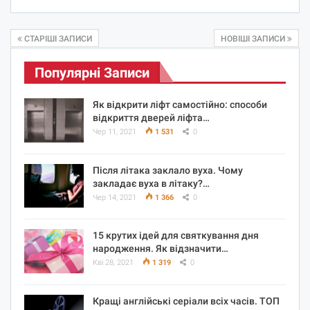
СТАРІШІ ЗАПИСИ
НОВІШІ ЗАПИСИ
Популярні Записи
Як відкрити ліфт самостійно: способи
відкриття дверей ліфта…
Чер 11, 2021
1 531
0
Після літака заклало вуха. Чому
закладає вуха в літаку?…
Чер 14, 2021
1 366
0
15 крутих ідей для святкування дня
народження. Як відзначити…
Кві 28, 2021
1 319
0
Кращі англійські серіали всіх часів. ТОП