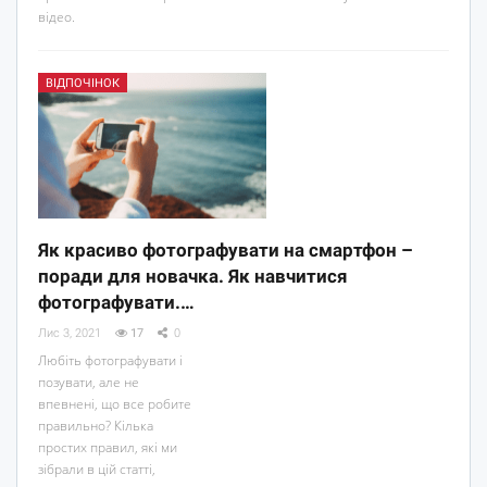
відео.
ВІДПОЧІНОК
Як красиво фотографувати на смартфон –
поради для новачка. Як навчитися
фотографувати.…
Лис 3, 2021
17
0
Любіть фотографувати і
позувати, але не
впевнені, що все робите
правильно? Кілька
простих правил, які ми
зібрали в цій статті,