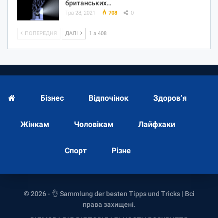
британських…
Тра 28, 2021
708
0
ПОПЕРЕДНЯ
ДАЛІ
1 з 408
Бізнес
Відпочінок
Здоров’я
Жінкам
Чоловікам
Лайфхаки
Спорт
Різне
© 2026 - 👌 Sammlung der besten Tipps und Tricks | Всі
права захищені.