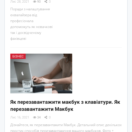
Лис 28, 2021
90
0
Поради з налаштування
еквалайзера від
професіонала
допоможуть як новачкові
так і досвідченому
фахівцеві
БІЗНЕС
Як перезавантажити макбук з клавіатури. Як
перезавантажити Макбук
Лис 16, 2021
34
0
Дізнайтеся, як перезавантажити Макбук. Детальний опис декількох
простих способів перезавантаження вашого макбуков. Фото +