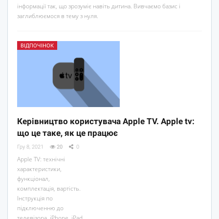
інформації так, що зрозуміє навіть дитина. Вивчаємо базис і
заглиблюємося в тему з нуля.
ВІДПОЧІНОК
Керівництво користувача Apple TV. Apple tv:
що це таке, як це працює
Гру 8, 2021
20
0
Apple TV: технічні
характеристики,
функціонал,
комплектація, вартість.
Інструкція по
підключенню до
телевізора, iPhone, iPad,