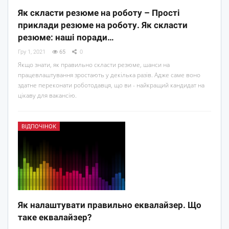
Як скласти резюме на роботу – Прості
приклади резюме на роботу. Як скласти
резюме: наші поради…
Гру 1, 2021
65
0
Якщо знати, як правильно скласти резюме, шанси на
працевлаштування зростають у декілька разів. Адже саме воно
здатне переконати роботодавця, що ви - найкращий кандидат на
цікаву для вакансію.
ВІДПОЧІНОК
Як налаштувати правильно еквалайзер. Що
таке еквалайзер?