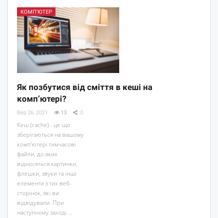
КОМП’ЮТЕР
Як позбутися від сміття в кеші на
комп’ютері?
Вер 26, 2021
13
0
Кеш (cache) - це що
зберігаються на вашому
комп'ютері тимчасові
файли, до яких
відносяться картинки,
флешки, звуки та інші
елементи з тих веб-
сторінок, які ви
відвідували. При
наступному заході ...