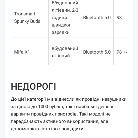
Вбудований
літієвий, 2-3
Tronsmart
години
Bluetooth 5.0
98
Spunky Buds
швидкої
зарядки
вбудований
Mifa X1
Bluetooth 5.0
98 +/- 3
літієвий
НЕДОРОГІ
До цієї категорії ми віднесли як провідні навушники
за ціною до 1000 рублів, так і найбільш дешеві
варіанти провідних пристроїв. Такі моделі не
передбачають активного використання, але
допомагають істотно заощадити.