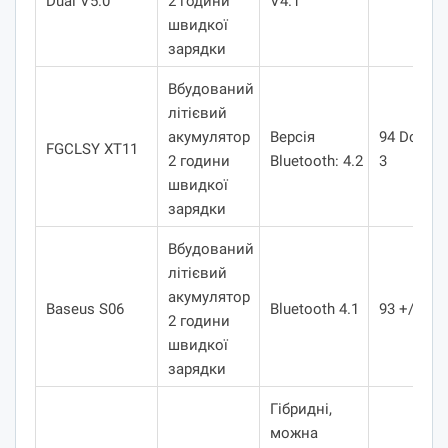
Dual V5.0
2 години
V4.1
швидкої
зарядки
Вбудований
літієвий
акумулятор
Версія
94 Dcb +/-
FGCLSY XT11
2 години
Bluetooth: 4.2
3
швидкої
зарядки
Вбудований
літієвий
акумулятор
Baseus S06
Bluetooth 4.1
93 +/- 3
2 години
швидкої
зарядки
Гібридні,
можна