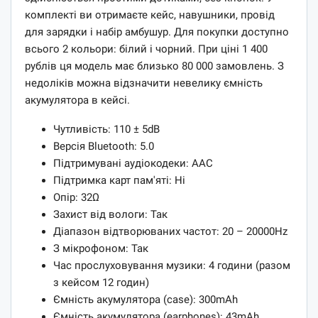
комплекті ви отримаєте кейс, навушники, провід
для зарядки і набір амбушур. Для покупки доступно
всього 2 кольори: білий і чорний. При ціні 1 400
рублів ця модель має близько 80 000 замовлень. З
недоліків можна відзначити невелику ємність
акумулятора в кейсі.
Чутливість: 110 ± 5dB
Версія Bluetooth: 5.0
Підтримувані аудіокодеки: AAC
Підтримка карт пам'яті: Ні
Опір: 32Ω
Захист від вологи: Так
Діапазон відтворюваних частот: 20 – 20000Hz
З мікрофоном: Так
Час прослуховування музики: 4 години (разом
з кейсом 12 годин)
Ємність акумулятора (case): 300mAh
Ємність акумулятора (earphones): 43mAh