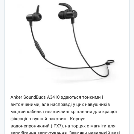
Anker SoundBuds A3410 здаються тонкими і
витонченими, але насправді у цих навушників
міцний кабель і незвичайні кріплення для кращої
фіксації в вушній раковині. Корпус
водонепроникний (IPX7), на торцях є магніти для
запобігання заплутування. Завдяки невеликій вазі