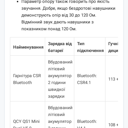
Параметр опору також говорить про якість
звучання. Добре, якщо бездротові навушники
демонструють опір від 30 до 120 Ом.
Відмінний звук дають навушники з
показником понад 120 Ом.
Зарядка від
Тип
Гучність,
Найменування
батареї
підключення
децибел
Вбудований
літієвий
Гарнітура CSR
акумулятор
Bluetooth:
113 +/- 3
Bluetooth
2 години
CSR4.1
швидкої
зарядки
Вбудований
літієвий
QCY QS1 Mini
акумулятор
Bluetooth:
108 +/- 3