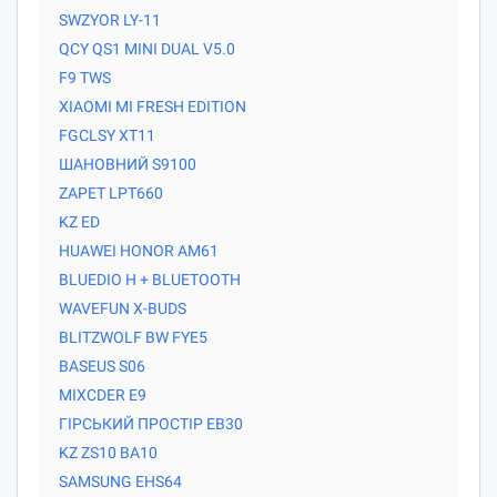
SWZYOR LY-11
QCY QS1 MINI DUAL V5.0
F9 TWS
XIAOMI MI FRESH EDITION
FGCLSY XT11
ШАНОВНИЙ S9100
ZAPET LPT660
KZ ED
HUAWEI HONOR AM61
BLUEDIO H + BLUETOOTH
WAVEFUN X-BUDS
BLITZWOLF BW FYE5
BASEUS S06
MIXCDER E9
ГІРСЬКИЙ ПРОСТІР EB30
KZ ZS10 BA10
SAMSUNG EHS64