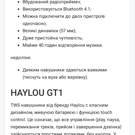
Вбудований радіоприймач;
Використовується Bluetooth 4.1;
Можна підключити до двох пристроїв
одночасно;
Великі динаміки (57 мм);
Дуже пристойна чутливість;
Майже 40 годин відтворення музики.
недоліки:
Деяким навушники здаються важкими
(тиснуть на вуха або верхівку).
HAYLOU GT1
TWS навушники від бренду Haylou c класним
дизайном, живучою батареєю і функцією touch
control. Це означає, що все управління (play, пауза,
перемикання треків, прийом і завершення дзвінка)
здійснюється простими дотиками, без кнопок. У