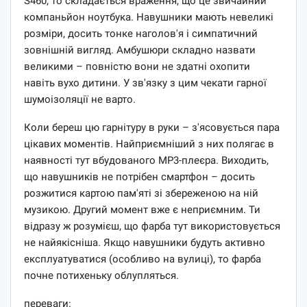
S460, то складається враження, що це звичайний
компаньйон ноутбука. Навушники мають невеликі
розміри, досить тонке наголов'я і симпатичний
зовнішній вигляд. Амбушюри складно назвати
великими – повністю вони не здатні охопити
навіть вухо дитини. У зв'язку з цим чекати гарної
шумоізоляції не варто.
Коли береш цю гарнітуру в руки – з'ясовується пара
цікавих моментів. Найприємніший з них полягає в
наявності тут вбудованого MP3-плеєра. Виходить,
що навушників не потрібен смартфон – досить
розжитися картою пам'яті зі збереженою на ній
музикою. Другий момент вже є неприємним. Ти
відразу ж розумієш, що фарба тут використовується
не найякісніша. Якщо навушники будуть активно
експлуатуватися (особливо на вулиці), то фарба
почне потихеньку облупляться.
переваги: