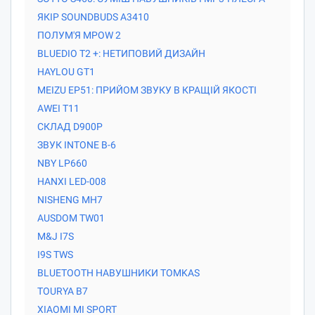
ЯКІР SOUNDBUDS A3410
ПОЛУМ'Я MPOW 2
BLUEDIO T2 +: НЕТИПОВИЙ ДИЗАЙН
HAYLOU GT1
MEIZU EP51: ПРИЙОМ ЗВУКУ В КРАЩІЙ ЯКОСТІ
AWEI T11
СКЛАД D900P
ЗВУК INTONE B-6
NBY LP660
HANXI LED-008
NISHENG MH7
AUSDOM TW01
M&J I7S
I9S TWS
BLUETOOTH НАВУШНИКИ TOMKAS
TOURYA B7
XIAOMI MI SPORT