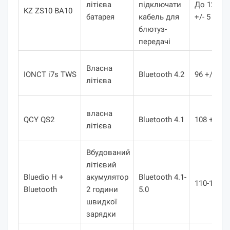
літієва
підключати
До 120
KZ ZS10 BA10
батарея
кабель для
+/- 5
блютуз-
передачі
Власна
IONCT i7s TWS
Bluetooth 4.2
96 +/- 3
літієва
власна
QCY QS2
Bluetooth 4.1
108 +/- 3
літієва
Вбудований
літієвий
Bluedio H +
акумулятор
Bluetooth 4.1-
110-118
Bluetooth
2 години
5.0
швидкої
зарядки