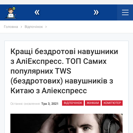
«
»
Головна
Відпочінок
Кращі бездротові навушники
з АліЕкспресс. ТОП Самих
популярних TWS
(бездротових) навушників з
Китаю з Аліекспресс
ВІДПОЧІНОК
ЖІНКАМ
КОМП’ЮТЕР
Останнє оновлення
Тра 3, 2021