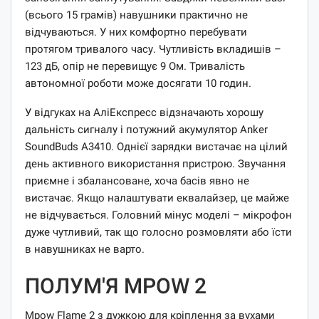
(всього 15 грамів) навушники практично не
відчуваються. У них комфортно перебувати
протягом тривалого часу. Чутливість вкладишів –
123 дБ, опір не перевищує 9 Ом. Тривалість
автономної роботи може досягати 10 годин.
У відгуках на АліЕкспресс відзначають хорошу
дальність сигналу і потужний акумулятор Anker
SoundBuds A3410. Однієї зарядки вистачає на цілий
день активного використання пристрою. Звучання
приємне і збалансоване, хоча басів явно не
вистачає. Якщо налаштувати еквалайзер, це майже
не відчувається. Головний мінус моделі – мікрофон
дуже чутливий, так що голосно розмовляти або їсти
в навушниках не варто.
ПОЛУМ'Я MPOW 2
Mpow Flame 2 з дужкою для кріплення за вухами