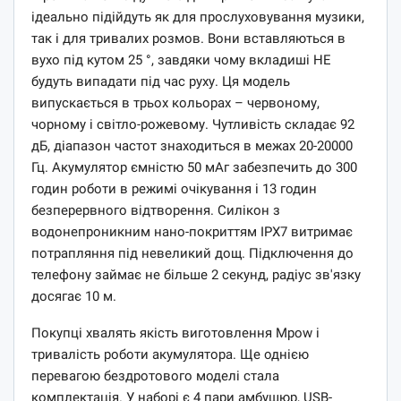
ідеально підійдуть як для прослуховування музики,
так і для тривалих розмов. Вони вставляються в
вухо під кутом 25 °, завдяки чому вкладиші НЕ
будуть випадати під час руху. Ця модель
випускається в трьох кольорах – червоному,
чорному і світло-рожевому. Чутливість складає 92
дБ, діапазон частот знаходиться в межах 20-20000
Гц. Акумулятор ємністю 50 мАг забезпечить до 300
годин роботи в режимі очікування і 13 годин
безперервного відтворення. Силікон з
водонепроникним нано-покриттям IPX7 витримає
потрапляння під невеликий дощ. Підключення до
телефону займає не більше 2 секунд, радіус зв'язку
досягає 10 м.
Покупці хвалять якість виготовлення Mpow і
тривалість роботи акумулятора. Ще однією
перевагою бездротового моделі стала
комплектація. У наборі є 4 пари амбушюр, USB-