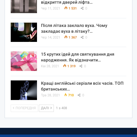
відкриття дверей ліфта…
Чер 11, 2021
1 531
0
Після літака заклало вуха. Чому
закладає вуха в літаку?…
Чер 14, 2021
1 367
0
15 крутих ідей для святкування дня
народження. Як відзначити…
Кві 28, 2021
1 319
0
Кращі англійські серіали всіх часів. ТОП
британських…
Тра 28, 2021
710
0
ПОПЕРЕДНЯ
ДАЛІ
1 з 408