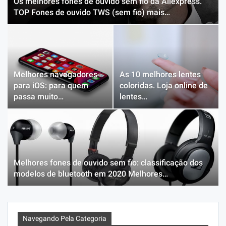
Os melhores fones de ouvido sem fio da Aliexpress.
TOP Fones de ouvido TWS (sem fio) mais…
Melhores navegadores
As 10 melhores lentes
para iOS: para quem
coloridas. Loja online de
passa muito…
lentes…
Melhores fones de ouvido sem fio: classificação dos
modelos de bluetooth em 2020 Melhores…
Navegando Pela Categoria