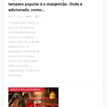
tempero popular é o manjericão. Onde é
adicionado, como…
Fev 17, 2022
47
0
O manjericão, fresco e
seco, é utilizado na
cozinha de pratos de
primeiro e segundo
pratos, de chás e até de
sobremesas. As
qualidades benéficas de
uma erva aromática
podem ser diminuídas
pelo cozimento
inadequado. O sabor e o
aroma da…
AMOR E RELACIONAMENTOS