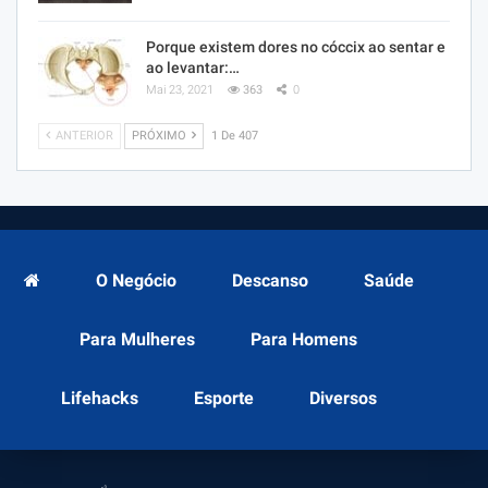
Porque existem dores no cóccix ao sentar e
ao levantar:…
Mai 23, 2021
363
0
ANTERIOR
PRÓXIMO
1 De 407
O Negócio
Descanso
Saúde
Para Mulheres
Para Homens
Lifehacks
Esporte
Diversos