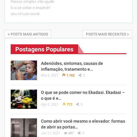
Passos simples irão ajudá-
lo a se soltar e expandir
seu círculo social.
POSTS MAIS ANTIGOS
POSTS MAIS RECENTES
Postagens Populares
Adenóides, sintomas, causas de
inflamação, tratamento e…
Mai 3, 2021
1.162
0
O que se pode comer no Ekadasi. Ekadasi –
o que é e…
Ago 2, 2021
773
0
Como abrir você mesmo o elevador: formas
de abrir as portas…
Jun 11, 2021
487
0