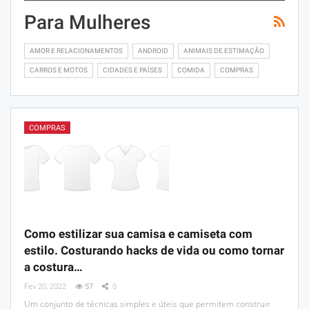
Para Mulheres
AMOR E RELACIONAMENTOS
ANDROID
ANIMAIS DE ESTIMAÇÃO
CARROS E MOTOS
CIDADES E PAÍSES
COMIDA
COMPRAS
COMPRAS
Como estilizar sua camisa e camiseta com
estilo. Costurando hacks de vida ou como tornar
a costura…
Fev 20, 2022
57
0
Um conjunto de técnicas simples e úteis que permitem construir