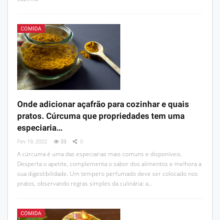
COMIDA
Onde adicionar açafrão para cozinhar e quais
pratos. Cúrcuma que propriedades tem uma
especiaria…
Fev 19, 2022
33
0
A cúrcuma é uma das especiarias mais comuns e disponíveis.
Desperta o apetite, complementa o sabor dos alimentos e melhora a
sua digestibilidade. Um tempero perfumado deve ser colocado nos
pratos, observando regras simples da culinária: a…
COMIDA