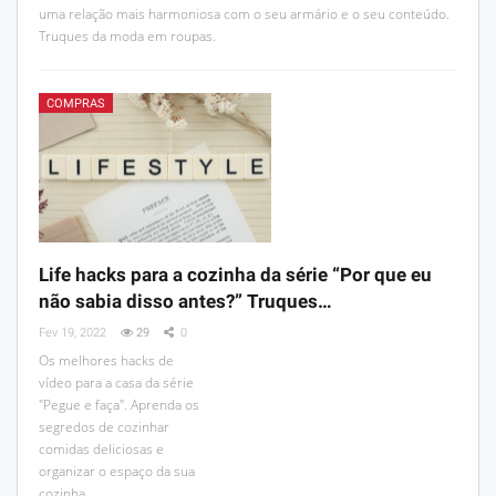
uma relação mais harmoniosa com o seu armário e o seu conteúdo.
Truques da moda em roupas.
COMPRAS
Life hacks para a cozinha da série “Por que eu
não sabia disso antes?” Truques…
Fev 19, 2022
29
0
Os melhores hacks de
vídeo para a casa da série
"Pegue e faça". Aprenda os
segredos de cozinhar
comidas deliciosas e
organizar o espaço da sua
cozinha