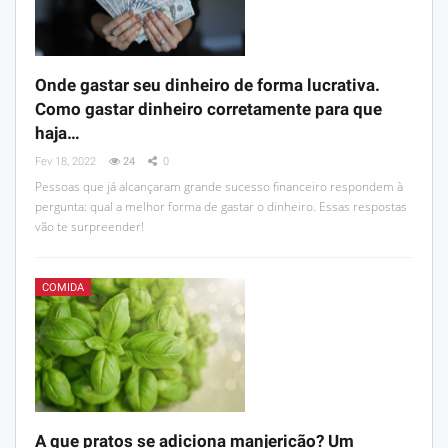
Onde gastar seu dinheiro de forma lucrativa.
Como gastar dinheiro corretamente para que
haja…
Fev 18, 2022
24
0
Pessoas que já alcançaram grande sucesso financeiro respondem à
pergunta: qual a melhor forma de gastar o dinheiro. Essas respostas
vão te surpreender!
COMIDA
A que pratos se adiciona manjericão? Um