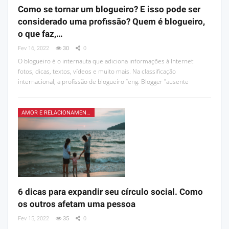
Como se tornar um blogueiro? E isso pode ser
considerado uma profissão? Quem é blogueiro,
o que faz,…
Fev 16, 2022
30
0
O blogueiro é o internauta que adiciona informações à Internet:
fotos, dicas, textos, vídeos e muito mais. Na classificação
internacional, a profissão de blogueiro “eng. Blogger "ausente
AMOR E RELACIONAMENTOS
6 dicas para expandir seu círculo social. Como
os outros afetam uma pessoa
Fev 15, 2022
35
0