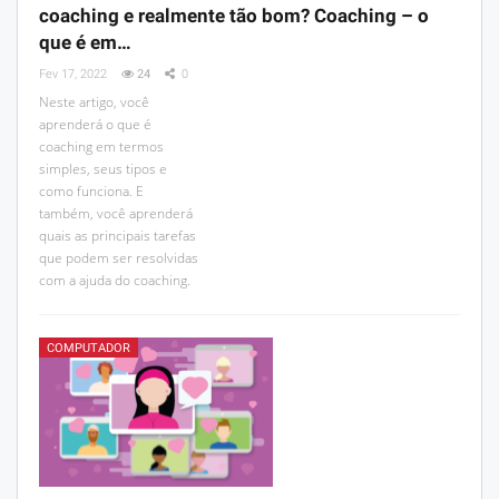
coaching e realmente tão bom? Coaching – o
que é em…
Fev 17, 2022
24
0
Neste artigo, você
aprenderá o que é
coaching em termos
simples, seus tipos e
como funciona. E
também, você aprenderá
quais as principais tarefas
que podem ser resolvidas
com a ajuda do coaching.
COMPUTADOR