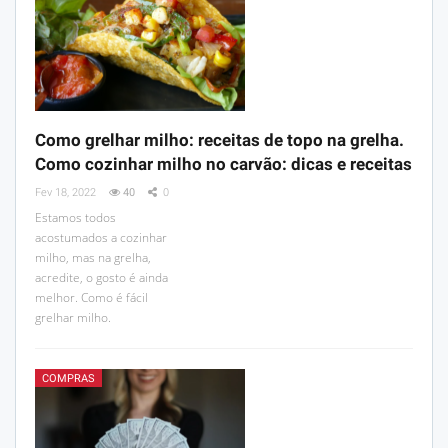
Como grelhar milho: receitas de topo na grelha.
Como cozinhar milho no carvão: dicas e receitas
Fev 18, 2022
40
0
Estamos todos
acostumados a cozinhar
milho, mas na grelha,
acredite, o gosto é ainda
melhor. Como é fácil
grelhar milho.
COMPRAS