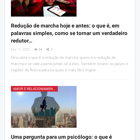
Redução de marcha hoje e antes: o que é, em
palavras simples, como se tornar um verdadeiro
redutor…
Fev 17, 2022
34
0
Descubra o que é a redução de marcha, quem é a redução de
marcha e se vale a pena juntar-se a eles. Também listarei os países e
regiões da Rússia para os quais é mais fácil migrar.
AMOR E RELACIONAMENTOS
Uma pergunta para um psicólogo: o que é