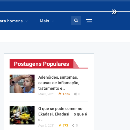
»
ara homens
Mais
Postagens Populares
Adenóides, sintomas,
causas de inflamação,
tratamento e…
Mai 3, 2021
1.162
0
O que se pode comer no
Ekadasi. Ekadasi – o que é
e…
Ago 2, 2021
773
0