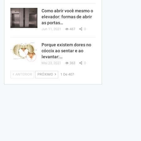
Como abrir você mesmo o
elevador: formas de abrir
as portas…
Jun 11, 2021
487
0
Porque existem dores no
cóccix ao sentar e ao
levantar:…
Mai 23, 2021
363
0
ANTERIOR
PRÓXIMO
1 De 407