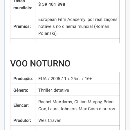
Taxas
$ 59 401 898
mundiais:
European Film Academy:
por realizações
Prêmios:
notáveis ​​no cinema mundial (Roman
Polanski).
VOO NOTURNO
Produção:
EUA / 2005 / 1h.
25m.
/ 16+
Gênero:
Thriller, detetive
Rachel McAdams, Cillian Murphy, Brian
Elencar:
Cox, Laura Johnson, Max Cash e outros
Produtor:
Wes Craven