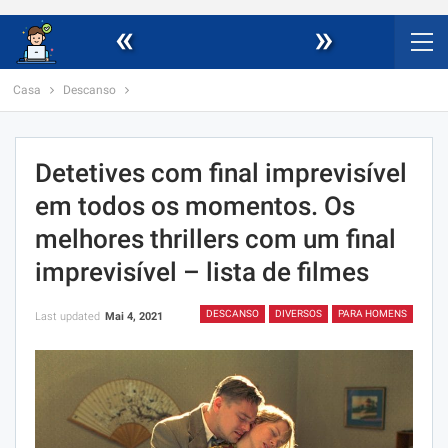
«
»
Casa
Descanso
Detetives com final imprevisível
em todos os momentos. Os
melhores thrillers com um final
imprevisível – lista de filmes
DESCANSO
DIVERSOS
PARA HOMENS
Last updated
Mai 4, 2021