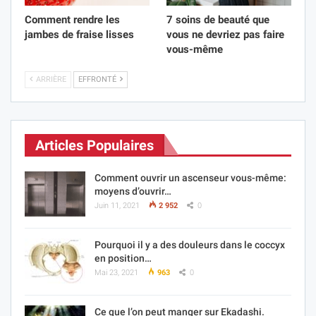
Comment rendre les
7 soins de beauté que
jambes de fraise lisses
vous ne devriez pas faire
vous-même
ARRIÈRE
EFFRONTÉ
Articles Populaires
Comment ouvrir un ascenseur vous-même:
moyens d’ouvrir…
Juin 11, 2021
2 952
0
Pourquoi il y a des douleurs dans le coccyx
en position…
Mai 23, 2021
963
0
Ce que l’on peut manger sur Ekadashi.