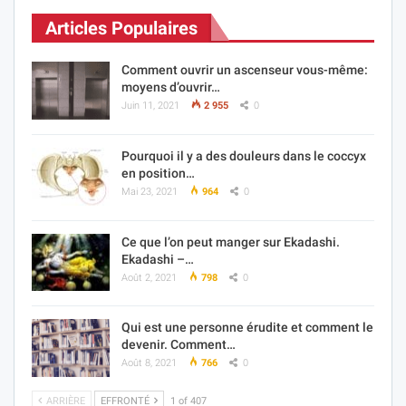
Articles Populaires
Comment ouvrir un ascenseur vous-même:
moyens d’ouvrir…
Juin 11, 2021
2 955
0
Pourquoi il y a des douleurs dans le coccyx
en position…
Mai 23, 2021
964
0
Ce que l’on peut manger sur Ekadashi.
Ekadashi –…
Août 2, 2021
798
0
Qui est une personne érudite et comment le
devenir. Comment…
Août 8, 2021
766
0
ARRIÈRE
EFFRONTÉ
1 of 407