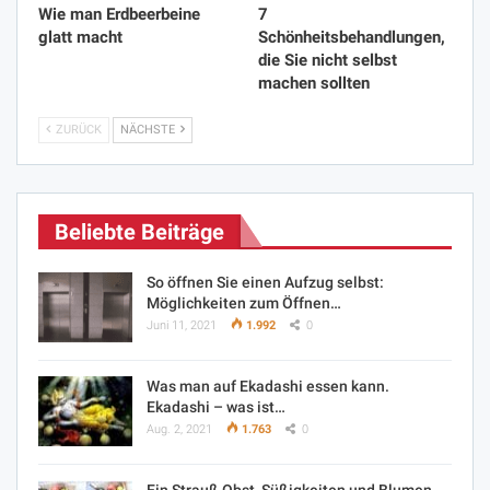
Wie man Erdbeerbeine
7
glatt macht
Schönheitsbehandlungen,
die Sie nicht selbst
machen sollten
ZURÜCK
NÄCHSTE
Beliebte Beiträge
So öffnen Sie einen Aufzug selbst:
Möglichkeiten zum Öffnen…
Juni 11, 2021
1.992
0
Was man auf Ekadashi essen kann.
Ekadashi – was ist…
Aug. 2, 2021
1.763
0
Ein Strauß Obst, Süßigkeiten und Blumen