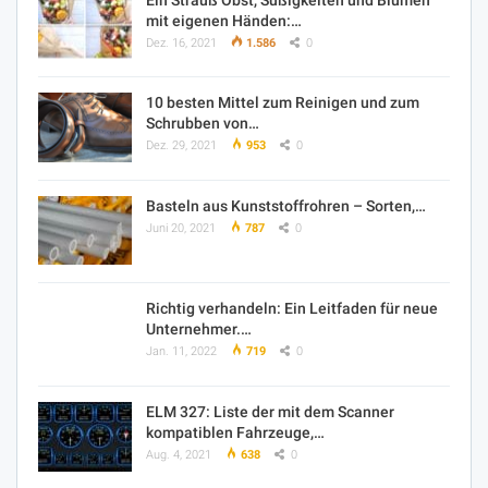
mit eigenen Händen:…
Dez. 16, 2021
1.586
0
10 besten Mittel zum Reinigen und zum
Schrubben von…
Dez. 29, 2021
953
0
Basteln aus Kunststoffrohren – Sorten,…
Juni 20, 2021
787
0
Richtig verhandeln: Ein Leitfaden für neue
Unternehmer.…
Jan. 11, 2022
719
0
ELM 327: Liste der mit dem Scanner
kompatiblen Fahrzeuge,…
Aug. 4, 2021
638
0