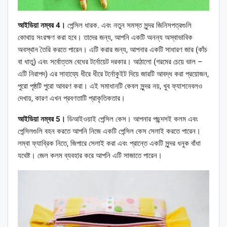
আইডিয়া নম্বর 4।
পেন্সিল ধারক. এবং নতুন সমস্ত সুন্দর জিনিসপত্রগুলি
কোথায় সংরক্ষণ করা হবে। তাদের জন্য, আপনি একটি অনন্য অস্বাভাবিক
অবস্থান তৈরি করতে পারেন। এটি করার জন্য, আপনার একটি সাধারণ জার (কাঁচ
বা ধাতু) এবং সর্বোত্তম বেধের টর্নোয়েট দরকার। আঠালো (গরমের চেয়ে ভাল –
এটি নিরাপদ) এর সাহায্যে ধীরে ধীরে টর্নোকুইট দিয়ে জারটি আবদ্ধ করা প্রয়োজন,
পুরো পৃষ্ঠটি পুরো আবরণ করা। এই সমাধানটি কেবল সুন্দর নয়, খুব ফ্যাশনেবলও
দেখায়, কারণ এখন প্রবণতাটি প্রাকৃতিকতার।
আইডিয়া নম্বর 5।
ডিআইওয়াই পেন্সিল কেস। আপনার পছন্দসই কলম এবং
পেন্সিলগুলি বহন করতে আপনি নিজে একটি পেন্সিল কেস সেলাই করতে পারেন।
লম্বা ফ্যাব্রিক নিতে, জিপারে সেলাই করা এবং প্রান্তে একটি সুন্দর ধনুক বাঁধা
যথেষ্ট। জেল কলম ব্যবহার করে আপনি এটি সাজাতে পারেন।