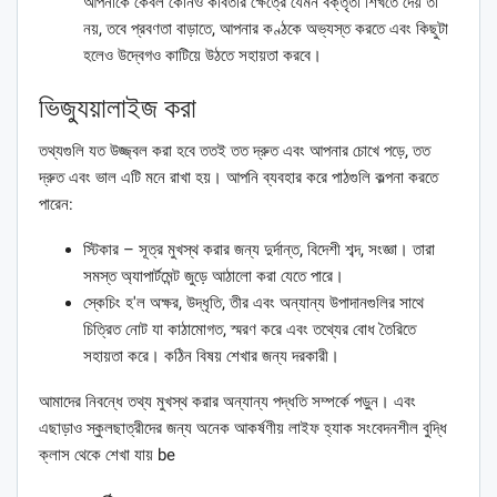
আপনাকে কেবল কোনও কবিতার ক্ষেত্রে যেমন বক্তৃতা শিখতে দেয় তা
নয়, তবে প্রবণতা বাড়াতে, আপনার কণ্ঠকে অভ্যস্ত করতে এবং কিছুটা
হলেও উদ্বেগও কাটিয়ে উঠতে সহায়তা করবে।
ভিজ্যুয়ালাইজ করা
তথ্যগুলি যত উজ্জ্বল করা হবে ততই তত দ্রুত এবং আপনার চোখে পড়ে, তত
দ্রুত এবং ভাল এটি মনে রাখা হয়। আপনি ব্যবহার করে পাঠগুলি কল্পনা করতে
পারেন:
স্টিকার – সূত্র মুখস্থ করার জন্য দুর্দান্ত, বিদেশী শব্দ, সংজ্ঞা। তারা
সমস্ত অ্যাপার্টমেন্ট জুড়ে আঠালো করা যেতে পারে।
স্কেচিং হ'ল অক্ষর, উদ্ধৃতি, তীর এবং অন্যান্য উপাদানগুলির সাথে
চিত্রিত নোট যা কাঠামোগত, স্মরণ করে এবং তথ্যের বোধ তৈরিতে
সহায়তা করে। কঠিন বিষয় শেখার জন্য দরকারী।
আমাদের নিবন্ধে তথ্য মুখস্থ করার অন্যান্য পদ্ধতি সম্পর্কে পড়ুন। এবং
এছাড়াও স্কুলছাত্রীদের জন্য অনেক আকর্ষণীয় লাইফ হ্যাক সংবেদনশীল বুদ্ধি
ক্লাস থেকে শেখা যায় be