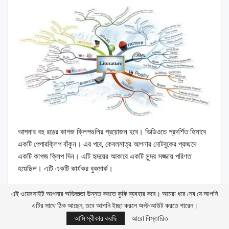
আপনার বহু রঙের কাগজ ক্লিপগুলির প্রয়োজন হবে। ভিডিওতে প্রদর্শিত হিসাবে
একটি পেপারক্লিপ বাঁকুন। এর পরে, কেবলমাত্র আপনার নোটবুকের প্রচ্ছদে
একটি কাগজ ক্লিপ দিন। এটি হৃদয়ের আকারে একটি সুন্দর সজ্জায় পরিণত
হয়েছিল। এটি একটি কার্যকর বুকমার্ক।
ইরেজার প্রতিস্থাপন করা হচ্ছে
এই ওয়েবসাইট আপনার অভিজ্ঞতা উন্নত করতে কুকি ব্যবহার করে। আমরা ধরে নেব যে আপনি
এটির সাথে ঠিক আছেন, তবে আপনি ইচ্ছা করলে অপ্ট-আউট করতে পারেন।
যদি আপনি কোনও পেন্সিল দিয়ে কিছু ভুল লিখে থাকেন, এবং আপনার
আমি স্বীকার করছি
আরো বিস্তারিত
তাৎক্ষণিকভাবে এটি মুছে ফেলা উচিত, এবং ইরেজারটি হাতের কাছে নেই, রাবার