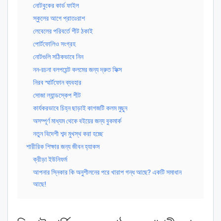
নোটবুকের কার্ড ফাইল
স্কুলের আগে প্রাতঃরাশ
লেবেলের পরিবর্তে শীট ঠকাই
পোর্টফোলিও সংগ্রহ
নোটগুলি সঠিকভাবে নিন
নন-রচনা বলপয়েন্ট কলমের জন্য দ্রুত ফিক্স
নিরব স্মার্টফোন ব্যবহার
সোজা ল্যান্ডস্কেপ শীট
কার্যকরভাবে চিহ্ন ছাড়াই কাগজটি কলম মুছুন
অসম্পূর্ণ মাধ্যম থেকে বইয়ের জন্য বুকমার্ক
নতুন বিদেশী শব্দ মুখস্থ করা হচ্ছে
শারীরিক শিক্ষার জন্য জীবন হ্যাকস
ক্রীড়া ইউনিফর্ম
আপনার স্নিকার কি অনুশীলনের পরে খারাপ গন্ধ আছে? একটি সমাধান
আছে!