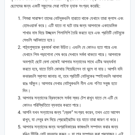
ছেলেদের জন্য একটি স্কুলের সেরা লাইফ হ্যাক সংগ্রহ করেছি:
শিশুরা সারাক্ষণ তাদের নোটবুকগুলি হারাতে থাকে যেখানে তারা ক্লাস এবং
হোমওয়ার্ক করে। এটি যাতে না ঘটে তার জন্য আপনাকে একাডেমিক
শাখার নাম দিয়ে উজ্জ্বল শিলালিপি তৈরি করতে হবে এবং প্রতিটি নোটবুকে
সেগুলি আটকাতে হবে।
পাঠ্যপুস্তকে বুকমার্ক থাকা উচিত। এগুলি যে কোনও হতে পারে এবং
যেখানে শিশু পড়াশোনা শেষ করে সেখানে সর্বদা থাকতে পারে। আপনাকে
অবশ্যই ছোট বেলা থেকেই আপনার সন্তানের সাথে এটির অভ্যর্থনা
করতে হবে, যাতে তিনি কোথায় গিয়েছিলেন তা ভুলে না যায়। আপনি যদি
কভারগুলি স্বাগত জানায় না, তবে প্রতিটি নোটবুকের স্পাইনগুলি আলাদা
রঙে আঁকুন। আপনার লেখার নোটবুকগুলি নীল এবং গণিত সবুজ হতে
দিন।
আপনার সন্তানের ব্রিফকেসে সর্বদা স্কচ টেপ রাখুন যাতে সে এটি যে
কোনও পরিস্থিতিতে ব্যবহার করতে পারে।
আপনি যখন সন্তানের জন্য “ব্রেক” সংগ্রহ করেন, তখন এতে আপেল
রাখুন, যা লেবুর রস দিয়ে প্রেরেট্রেটেড হয় যাতে তারা জারণ না করে।
আপনার সন্তানের জন্য অগ্রাধিকারের কাজগুলি সম্পাদন করার জন্য
রঙিন স্টিকি নোট ব্যবহার করুন – যা তার সম্পাদন করা প্রয়োজন। এই