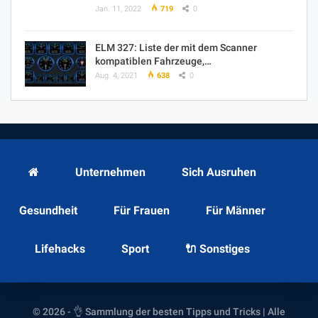
Jan. 11, 2022
719
0
ELM 327: Liste der mit dem Scanner
kompatiblen Fahrzeuge,…
Aug. 4, 2021
638
0
Unternehmen
Sich Ausruhen
Gesundheit
Für Frauen
Für Männer
Lifehacks
Sport
🔌 Sonstiges
© 2026 - 👌 Sammlung der besten Tipps und Tricks | Alle