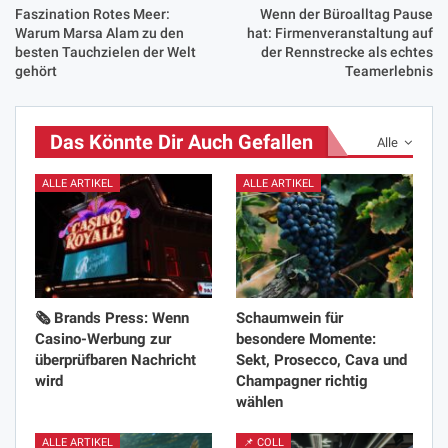
Faszination Rotes Meer:
Wenn der Büroalltag Pause
Warum Marsa Alam zu den
hat: Firmenveranstaltung auf
besten Tauchzielen der Welt
der Rennstrecke als echtes
gehört
Teamerlebnis
Das Könnte Dir Auch Gefallen
Alle
ALLE ARTIKEL
ALLE ARTIKEL
🗞️ Brands Press: Wenn
Schaumwein für
Casino-Werbung zur
besondere Momente:
überprüfbaren Nachricht
Sekt, Prosecco, Cava und
wird
Champagner richtig
wählen
ALLE ARTIKEL
📌 COLL