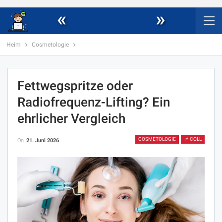
«
»
Heim
Cosmetologie
Fettwegspritze oder
Radiofrequenz-Lifting? Ein
ehrlicher Vergleich
COSMETOLOGIE
📌 COLL
On
21. Juni 2026