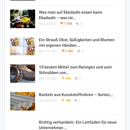
Was man auf Ekadashi essen kann.
Ekadashi – was ist…
Aug. 2, 2021
1.764
0
Ein Strauß Obst, Süßigkeiten und Blumen
mit eigenen Händen:…
Dez. 16, 2021
1.587
0
10 besten Mittel zum Reinigen und zum
Schrubben von…
Dez. 29, 2021
954
0
Basteln aus Kunststoffrohren – Sorten,…
Juni 20, 2021
788
0
Richtig verhandeln: Ein Leitfaden für neue
Unternehmer.…