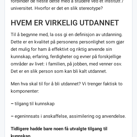
forbinder de fleste dette med å studere ved et institutt /
universitet. Hvorfor er det en slik stereotype?
HVEM ER VIRKELIG UTDANNET
Til å begynne med, la oss gi en definisjon av utdanning.
Dette er en kvalitet på personens personlighet som gjør
det mulig for ham å effektivt og riktig anvende sin
kunnskap, erfaring, ferdigheter og evner på forskjellige
områder av livet: i familien, på jobben, med venner osv.
Det er en slik person som kan bli kalt utdannet.
Men hva skal til for å bli utdannet? Vi trenger faktisk to
komponenter:
–
tilgang til kunnskap
–
egeninnsats i anskaffelse, assimilering og anvendelse.
Tidligere hadde bare noen få utvalgte tilgang til
kunnskap