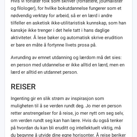
Hvis vi forlater folk som skriver (forfattere, journalister
og filologer), for hvilke bokutdannelse fungerer som et
nødvendig verktøy for arbeid, så er en lærd i andre
tilfeller en asketisk ikke-utilitaristisk kunnskap, som han
kanskje ikke trenger i det hele tatt i hans daglige
aktiviteter. Å lese bøker og automatisk skrive erudition
er bare en måte å fortynne livets prosa på.
Avrunding av emnet utdanning og lærdom må det sies:
en person med utdannelse er ikke alltid en lærd, men en
lærd er alltid en utdannet person.
REISER
Ingenting gir en slik strøm av inspirasjon som
muligheten til å se verden rundt deg. Jo mer en person
retter anstrengelser for å reise, jo mer nytt om seg selv,
om verden rundt seg kan han lære. Hvis du også tenker
på hvordan du kan bli eruditt og intellektuelt viktig, må
du begynne å utvide dine egne horisonter. Å reise beriker