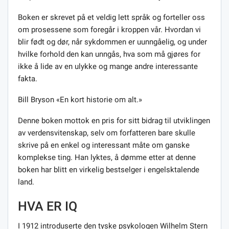
Boken er skrevet på et veldig lett språk og forteller oss
om prosessene som foregår i kroppen vår. Hvordan vi
blir født og dør, når sykdommen er uunngåelig, og under
hvilke forhold den kan unngås, hva som må gjøres for
ikke å lide av en ulykke og mange andre interessante
fakta.
Bill Bryson «En kort historie om alt.»
Denne boken mottok en pris for sitt bidrag til utviklingen
av verdensvitenskap, selv om forfatteren bare skulle
skrive på en enkel og interessant måte om ganske
komplekse ting. Han lyktes, å dømme etter at denne
boken har blitt en virkelig bestselger i engelsktalende
land.
HVA ER IQ
I 1912 introduserte den tyske psykologen Wilhelm Stern