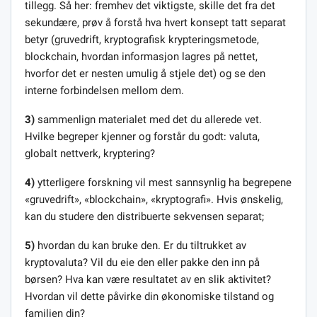
tillegg. Så her: fremhev det viktigste, skille det fra det
sekundære, prøv å forstå hva hvert konsept tatt separat
betyr (gruvedrift, kryptografisk krypteringsmetode,
blockchain, hvordan informasjon lagres på nettet,
hvorfor det er nesten umulig å stjele det) og se den
interne forbindelsen mellom dem.
3)
sammenlign materialet med det du allerede vet.
Hvilke begreper kjenner og forstår du godt: valuta,
globalt nettverk, kryptering?
4)
ytterligere forskning vil mest sannsynlig ha begrepene
«gruvedrift», «blockchain», «kryptografi». Hvis ønskelig,
kan du studere den distribuerte sekvensen separat;
5)
hvordan du kan bruke den. Er du tiltrukket av
kryptovaluta? Vil du eie den eller pakke den inn på
børsen? Hva kan være resultatet av en slik aktivitet?
Hvordan vil dette påvirke din økonomiske tilstand og
familien din?