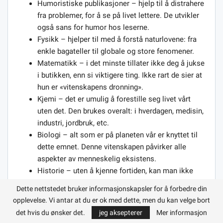
Humoristiske publikasjoner – hjelp til å distrahere
fra problemer, for å se på livet lettere. De utvikler
også sans for humor hos leserne.
Fysikk – hjelper til med å forstå naturlovene: fra
enkle bagateller til globale og store fenomener.
Matematikk – i det minste tillater ikke deg å jukse
i butikken, enn si viktigere ting. Ikke rart de sier at
hun er «vitenskapens dronning».
Kjemi – det er umulig å forestille seg livet vårt
uten det. Den brukes overalt: i hverdagen, medisin,
industri, jordbruk, etc.
Biologi – alt som er på planeten vår er knyttet til
dette emnet. Denne vitenskapen påvirker alle
aspekter av menneskelig eksistens.
Historie – uten å kjenne fortiden, kan man ikke
betrakte seg selv som en intellektuell.
Dette nettstedet bruker informasjonskapsler for å forbedre din
opplevelse. Vi antar at du er ok med dette, men du kan velge bort
Generelt er alle bøker om emner som undervises i
det hvis du ønsker det.
jeg aksepterer
Mer informasjon
skoler og universiteter nødvendige for etterretning. De er