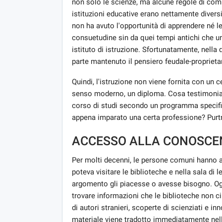
non solo le scienze, ma alcune regole di compo
istituzioni educative erano nettamente divers
non ha avuto l'opportunità di apprendere né l
consuetudine sin da quei tempi antichi che un
istituto di istruzione. Sfortunatamente, nella
parte mantenuto il pensiero feudale-proprietar
Quindi, l'istruzione non viene fornita con un c
senso moderno, un diploma. Cosa testimonia 
corso di studi secondo un programma specifico
appena imparato una certa professione? Purt
ACCESSO ALLA CONOSCE
Per molti decenni, le persone comuni hanno 
poteva visitare le biblioteche e nella sala di l
argomento gli piacesse o avesse bisogno. O
trovare informazioni che le biblioteche non c
di autori stranieri, scoperte di scienziati e i
materiale viene tradotto immediatamente nella