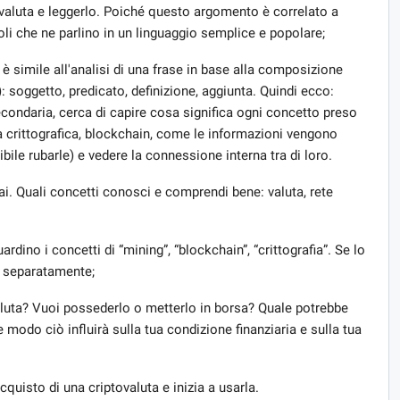
ovaluta e leggerlo. Poiché questo argomento è correlato a
oli che ne parlino in un linguaggio semplice e popolare;
è simile all'analisi di una frase in base alla composizione
: soggetto, predicato, definizione, aggiunta. Quindi ecco:
econdaria, cerca di capire cosa significa ogni concetto preso
 crittografica, blockchain, come le informazioni vengono
le rubarle) e vedere la connessione interna tra di loro.
ai. Quali concetti conosci e comprendi bene: valuta, rete
rdino i concetti di “mining”, “blockchain”, “crittografia”. Se lo
a separatamente;
aluta? Vuoi possederlo o metterlo in borsa? Quale potrebbe
he modo ciò influirà sulla tua condizione finanziaria e sulla tua
acquisto di una criptovaluta e inizia a usarla.