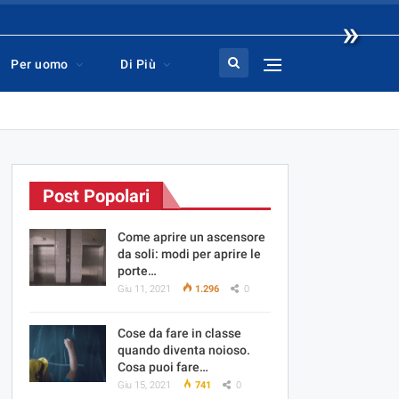
»
Per uomo
Di Più
Post Popolari
Come aprire un ascensore
da soli: modi per aprire le
porte…
Giu 11, 2021
1.296
0
Cose da fare in classe
quando diventa noioso.
Cosa puoi fare…
Giu 15, 2021
741
0