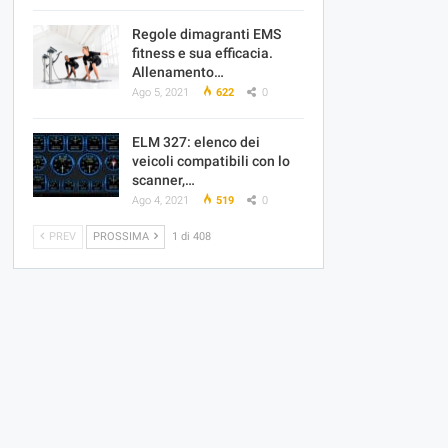
Regole dimagranti EMS
fitness e sua efficacia.
Allenamento…
Ago 5, 2021
622
0
ELM 327: elenco dei
veicoli compatibili con lo
scanner,…
Ago 4, 2021
519
0
PREV
PROSSIMA
1 di 408