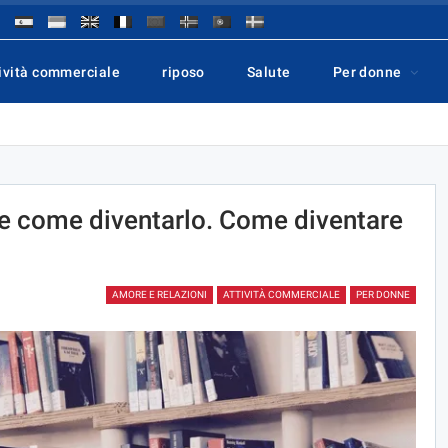
ività commerciale
riposo
Salute
Per donne
 e come diventarlo. Come diventare
AMORE E RELAZIONI
ATTIVITÀ COMMERCIALE
PER DONNE