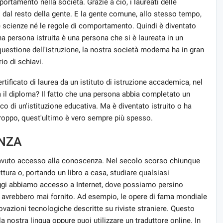
rtamento nella società. Grazie a ciò, i laureati delle
i dal resto della gente. E la gente comune, allo stesso tempo,
e scienze né le regole di comportamento. Quindi è diventato
a persona istruita è una persona che si è laureata in un
 questione dell'istruzione, la nostra società moderna ha in gran
io di schiavi.
ertificato di laurea da un istituto di istruzione accademica, nel
il diploma? Il fatto che una persona abbia completato un
 di un'istituzione educativa. Ma è diventato istruito o ha
roppo, quest'ultimo è vero sempre più spesso.
NZA
avuto accesso alla conoscenza. Nel secolo scorso chiunque
ettura o, portando un libro a casa, studiare qualsiasi
ggi abbiamo accesso a Internet, dove possiamo persino
i avrebbero mai fornito. Ad esempio, le opere di fama mondiale
nnovazioni tecnologiche descritte su riviste straniere. Questo
 nostra lingua oppure puoi utilizzare un traduttore online. In