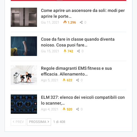
Come aprire un ascensore da soli: modi per
aprire le porte…
Giu 11, 2021
1.296
0
Cose da fare in classe quando diventa
noioso. Cosa puoi fare…
Giu 15, 2021
742
0
Regole dimagranti EMS fitness e sua
efficacia. Allenamento…
Ago 5, 2021
622
0
ELM 327: elenco dei veicoli compatibili con
lo scanner,…
Ago 4, 2021
520
0
PREV
PROSSIMA
1 di 408