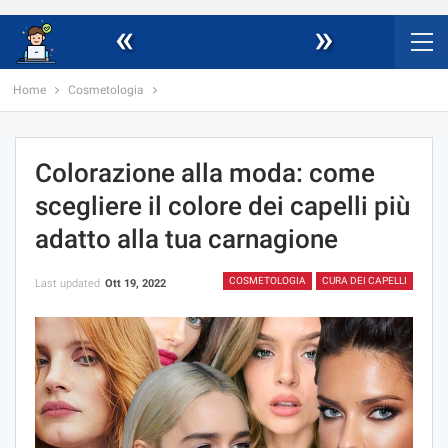
«
»
Home
Cosmetologia
Colorazione alla moda: come
scegliere il colore dei capelli più
adatto alla tua carnagione
COSMETOLOGIA
CURA DEI CAPELLI
Last updated
Ott 19, 2022