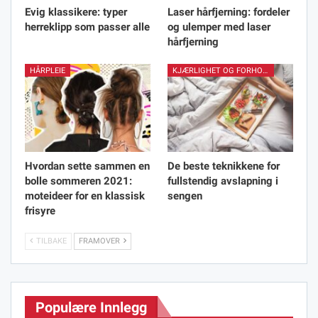
Evig klassikere: typer
Laser hårfjerning: fordeler
herreklipp som passer alle
og ulemper med laser
hårfjerning
HÅRPLEIE
KJÆRLIGHET OG FORHOLD
Hvordan sette sammen en
De beste teknikkene for
bolle sommeren 2021:
fullstendig avslapning i
moteideer for en klassisk
sengen
frisyre
TILBAKE
FRAMOVER
Populære Innlegg