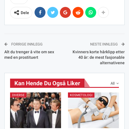
Dele
FORRIGE INNLEGG
NESTE INNLEGG
Alt du trenger å vite om sex
Kvinners korte hårklipp etter
med en prostituert
40 år: de mest fasjonable
alternativene
Kan Hende Du Også Liker
All
DIVERSE
KOSMETOLOGI