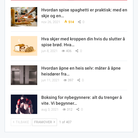
Hvordan spise spaghetti er praktisk: med en
skje og en…
nov 26, 2021
514
0
Hva skjer med kroppen din hvis du slutter å
spise brød. Hva…
jun 8, 2021
406
0
Hvordan åpne en heis selv: måter å åpne
heisdører fra…
jun 11, 2021
397
0
Boksing for nybegynnere: alt du trenger å
vite. Vi begynner…
aug 3, 2021
312
0
TILBAKE
FRAMOVER
1 of 407