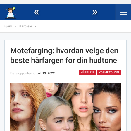
«
»
Hjem
Hårpleie
Motefarging: hvordan velge den
beste hårfargen for din hudtone
HÅRPLEIE
KOSMETOLOGI
Siste oppdatering
okt 19, 2022