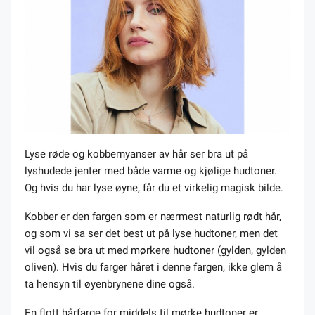
Lyse røde og kobbernyanser av hår ser bra ut på
lyshudede jenter med både varme og kjølige hudtoner.
Og hvis du har lyse øyne, får du et virkelig magisk bilde.
Kobber er den fargen som er nærmest naturlig rødt hår,
og som vi sa ser det best ut på lyse hudtoner, men det
vil også se bra ut med mørkere hudtoner (gylden, gylden
oliven). Hvis du farger håret i denne fargen, ikke glem å
ta hensyn til øyenbrynene dine også.
En flott hårfarge for middels til mørke hudtoner er