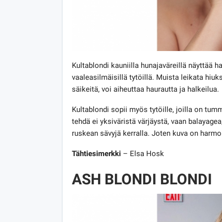
Kultablondi kauniilla hunajaväreillä näyttää ha
vaaleasilmäisillä tytöillä. Muista leikata hiuk
säikeitä, voi aiheuttaa haurautta ja halkeilua.
Kultablondi sopii myös tytöille, joilla on tu
tehdä ei yksiväristä värjäystä, vaan balayagea
ruskean sävyjä kerralla. Joten kuva on harm
Tähtiesimerkki
– Elsa Hosk
ASH BLONDI BLONDI