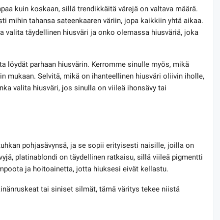
paa kuin koskaan, sillä trendikkäitä värejä on valtava määrä.
sti mihin tahansa sateenkaaren väriin, jopa kaikkiin yhtä aikaa.
a valita täydellinen hiusväri ja onko olemassa hiusväriä, joka
otta löydät parhaan hiusvärin. Kerromme sinulle myös, mikä
rin mukaan. Selvitä, mikä on ihanteellinen hiusväri oliivin iholle,
ka valita hiusväri, jos sinulla on viileä ihonsävy tai
hkan pohjasävynsä, ja se sopii erityisesti naisille, joilla on
yjä, platinablondi on täydellinen ratkaisu, sillä viileä pigmentti
mpoota ja hoitoainetta, jotta hiuksesi eivät kellastu.
inänruskeat tai siniset silmät, tämä väritys tekee niistä