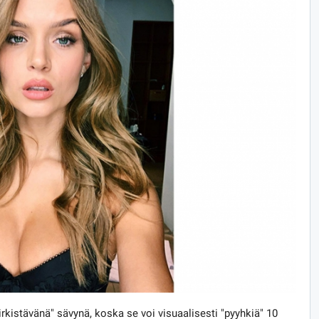
irkistävänä" sävynä, koska se voi visuaalisesti "pyyhkiä" 10