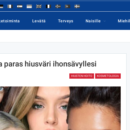
ketoiminta
Levätä
Terveys
Naisille
Miehil
a paras hiusväri ihonsävyllesi
HIUSTEN HOITO
KOSMETOLOGIA