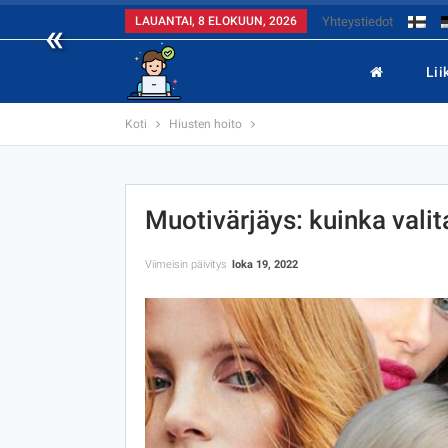
«
LAUANTAI, 8 ELOKUUN, 2026
Yhteystiedot
Lii
Koti
Hiusten hoito
Muotivärjäys: kuinka valit
Viimeisin päivitys
loka 19, 2022