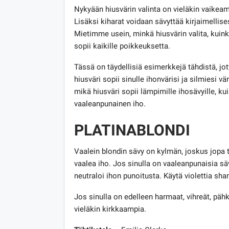
Nykyään hiusvärin valinta on vieläkin vaikeam
Lisäksi kiharat voidaan sävyttää kirjaimellise
Mietimme usein, minkä hiusvärin valita, kuink
sopii kaikille poikkeuksetta.
Tässä on täydellisiä esimerkkejä tähdistä, j
hiusväri sopii sinulle ihonvärisi ja silmiesi vä
mikä hiusväri sopii lämpimille ihosävyille, kuin
vaaleanpunainen iho.
PLATINABLONDI
Vaalein blondin sävy on kylmän, joskus jopa tu
vaalea iho. Jos sinulla on vaaleanpunaisia ​​säv
neutraloi ihon punoitusta. Käytä violettia sha
Jos sinulla on edelleen harmaat, vihreät, pähk
vieläkin kirkkaampia.