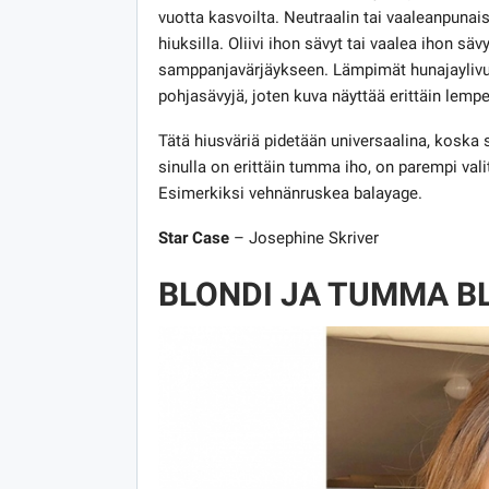
vuotta kasvoilta. Neutraalin tai vaaleanpunai
hiuksilla. Oliivi ihon sävyt tai vaalea ihon sä
samppanjavärjäykseen. Lämpimät hunajaylivuod
pohjasävyjä, joten kuva näyttää erittäin lempe
Tätä hiusväriä pidetään universaalina, koska se
sinulla on erittäin tumma iho, on parempi vali
Esimerkiksi vehnänruskea balayage.
Star Case
– Josephine Skriver
BLONDI JA TUMMA B