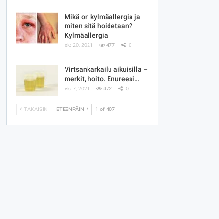
Mikä on kylmäallergia ja
miten sitä hoidetaan?
Kylmäallergia
elo 20, 2021
477
0
Virtsankarkailu aikuisilla –
merkit, hoito. Enureesi…
elo 7, 2021
472
0
TAKAISIN
ETEENPÄIN
1 of 407