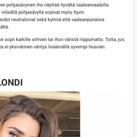
sen pohjasävyinen iho näyttää hyvältä vaaleanvaaleilla
vy viileällä pohjasävyllä sopivat myös hyvin
ot neutraloivat sekä kylmiä että vaaleanpunaisia ​​
ältä.
 sopii kaikille silmien tai ihon väristä riippumatta. Totta, jos
ta ei-yksivärinen väritys lisäämällä syvempi hiusväri.
LONDI