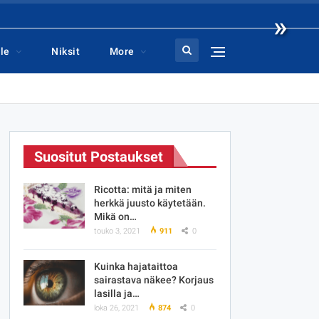
»
le
Niksit
More
Suositut Postaukset
Ricotta: mitä ja miten
herkkä juusto käytetään.
Mikä on…
touko 3, 2021
911
0
Kuinka hajataittoa
sairastava näkee? Korjaus
lasilla ja…
loka 26, 2021
874
0