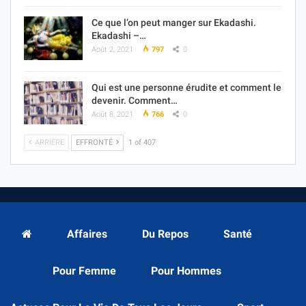
Ce que l’on peut manger sur Ekadashi.
Ekadashi –…
Août 2, 2021
797
0
Qui est une personne érudite et comment le
devenir. Comment…
Août 8, 2021
766
0
ARRIÈRE
EFFRONTÉ
1 of 407
Affaires
Du Repos
Santé
Pour Femme
Pour Hommes