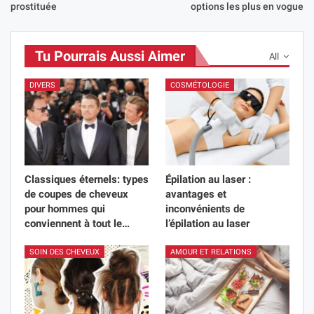
prostituée
options les plus en vogue
Tu Pourrais Aussi Aimer
All
DIVERS
COSMÉTOLOGIE
Classiques éternels: types
Épilation au laser :
de coupes de cheveux
avantages et
pour hommes qui
inconvénients de
conviennent à tout le…
l’épilation au laser
SOIN DES CHEVEUX
AMOUR ET RELATIONS