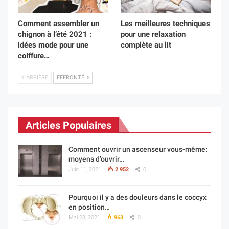
Comment assembler un
Les meilleures techniques
chignon à l’été 2021 :
pour une relaxation
idées mode pour une
complète au lit
coiffure…
ARRIÈRE
EFFRONTÉ
Articles Populaires
Comment ouvrir un ascenseur vous-même:
moyens d’ouvrir…
Juin 11, 2021
2 952
0
Pourquoi il y a des douleurs dans le coccyx
en position…
Mai 23, 2021
963
0