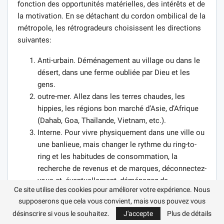
fonction des opportunités matérielles, des intérêts et de
la motivation. En se détachant du cordon ombilical de la
métropole, les rétrogradeurs choisissent les directions
suivantes:
Anti-urbain. Déménagement au village ou dans le
désert, dans une ferme oubliée par Dieu et les
gens.
outre-mer. Allez dans les terres chaudes, les
hippies, les régions bon marché d’Asie, d’Afrique
(Dahab, Goa, Thaïlande, Vietnam, etc.).
Interne. Pour vivre physiquement dans une ville ou
une banlieue, mais changer le rythme du ring-to-
ring et les habitudes de consommation, la
recherche de revenus et de marques, déconnectez-
vous et, éventuellement, déménagez de
Ce site utilise des cookies pour améliorer votre expérience. Nous
l’appartement vers le secteur privé. Sans quitter la
supposerons que cela vous convient, mais vous pouvez vous
ville, une personne commence à vivre à son
désinscrire si vous le souhaitez.
J'accepte
Plus de détails
rythme, en observant les principes du rétrogradage