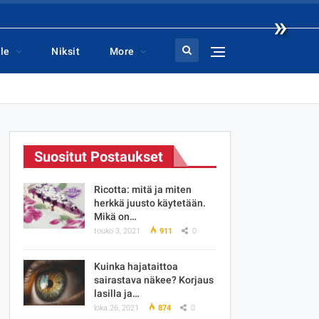
»
le
Niksit
More
Suositut Postaukset
Ricotta: mitä ja miten
herkkä juusto käytetään.
Mikä on…
touko 3, 2021
911
0
Kuinka hajataittoa
sairastava näkee? Korjaus
lasilla ja…
loka 26, 2021
874
0