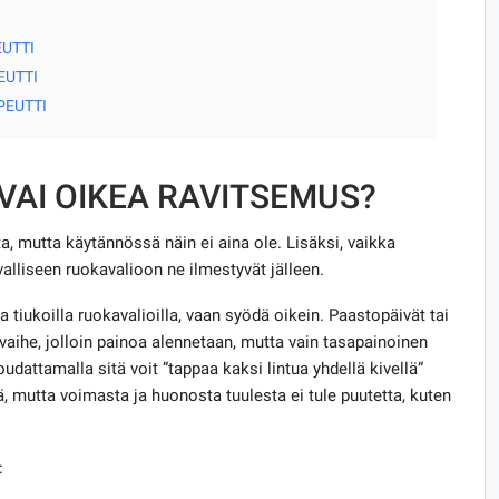
UTTI
EUTTI
PEUTTI
VAI OIKEA RAVITSEMUS?
a, mutta käytännössä näin ei aina ole. Lisäksi, vaikka
valliseen ruokavalioon ne ilmestyvät jälleen.
a tiukoilla ruokavalioilla, vaan syödä oikein. Paastopäivät tai
vaihe, jolloin painoa alennetaan, mutta vain tasapainoinen
udattamalla sitä voit ”tappaa kaksi lintua yhdellä kivellä”
ä, mutta voimasta ja huonosta tuulesta ei tule puutetta, kuten
: