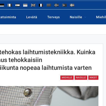
ketoiminta
Levätä
Terveys
Naisille
Miehil
 tehokas laihtumistekniikka. Kuinka
aus tehokkaisiin
iikunta nopeaa laihtumista varten
MIEHILLE
NAISILLE
NIKSIT