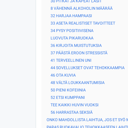
30 PITKÄT JA KAPEAT LASIT
8 VÄHENNÄ ALKOHOLIN MÄÄRÄÄ
32 HARJAA HAMPAASI
33 ASETA REALISTISET TAVOITTEET
34 PYSY POSITIIVISENA
LUOVUTA PIKARUOKAA
36 KIRJOITA MUISTUTUKSIA
37 PÄÄSTÄ EROON STRESSISTÄ
41 TERVEELLINEN UNI
44 SOVELLUKSET OVAT TEHOKKAAMPIA
46 OTA KUVIA
48 VÄLTÄ LOUKKAANTUMISIA
50 PIENI KOFEIINIA
52 ETSI KUMPPANI
TEE KAIKKI HUVIN VUOKSI
56 HARRASTAA SEKSIÄ
ONKO MAHDOLLISTA LAIHTUA, JOS ET SYÖ 
PARAS RUOKAVALIO TEHOKKAASEEN LAIHT