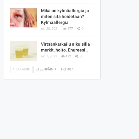
Mikä on kylmäallergia ja
miten sitä hoidetaan?
Kylmäallergia
elo 20, 2021
477
0
Virtsankarkailu aikuisilla –
merkit, hoito. Enureesi…
elo 7, 2021
472
0
TAKAISIN
ETEENPÄIN
1 of 407