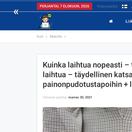
«
PERJANTAI, 7 ELOKUUN, 2026
Yhteystiedot
Lii
Koti
Miehille
Kuinka laihtua nopeasti –
laihtua – täydellinen kats
painonpudotustapoihin + l
Viimeisin päivitys
marras 30, 2021