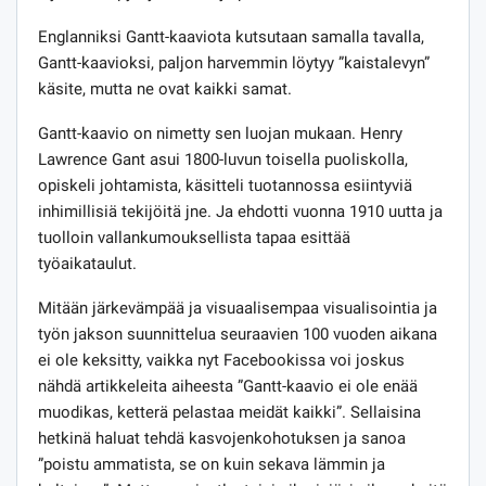
Englanniksi Gantt-kaaviota kutsutaan samalla tavalla,
Gantt-kaavioksi, paljon harvemmin löytyy ”kaistalevyn”
käsite, mutta ne ovat kaikki samat.
Gantt-kaavio on nimetty sen luojan mukaan. Henry
Lawrence Gant asui 1800-luvun toisella puoliskolla,
opiskeli johtamista, käsitteli tuotannossa esiintyviä
inhimillisiä tekijöitä jne. Ja ehdotti vuonna 1910 uutta ja
tuolloin vallankumouksellista tapaa esittää
työaikataulut.
Mitään järkevämpää ja visuaalisempaa visualisointia ja
työn jakson suunnittelua seuraavien 100 vuoden aikana
ei ole keksitty, vaikka nyt Facebookissa voi joskus
nähdä artikkeleita aiheesta ”Gantt-kaavio ei ole enää
muodikas, ketterä pelastaa meidät kaikki”. Sellaisina
hetkinä haluat tehdä kasvojenkohotuksen ja sanoa
”poistu ammatista, se on kuin sekava lämmin ja