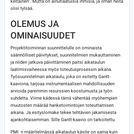
keltainen”. Mutta on ainutlaatuisia ihmisiä, ja ilman heitä
olisi tylsää.
OLEMUS JA
OMINAISUUDET
Projektitoiminnan suunnittelulle on ominaista
säännölliset päivitykset, suunnitelmien mukauttaminen
ja niiden jatkuva päivittäminen paitsi aikataulun
laatimisvaiheessa myös toteutusprosessin aikana.
Työsuunnitelman aikataulu, joka on esitetty Gantt-
kaaviona, tarjoaa instrumentaalisen mahdollisuuden
arvioida paremmin resurssien koostumusta ja työn
suhdetta. Viime kädessä tämä vähentää myöhempien
muutosten määrää hanketoimintojen toteuttamisen
aikana. Ja esityslomake tekee tehtävien jakamisesta
ajankohtaisemman. Sille Gantt-kaavio on tarkoitettu.
PMI: n määritelmässä aikataulun käsite on sama kuin