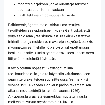
määritti ajanjakson, jonka suorittaja tarvitsee
suorittaa osan toiminnastaan,
näytti tehtävän riippuvuuden toisesta.
Palkitsemisjärjestelmä oli sidottu asetettujen
tavoitteiden saavuttamiseen. Koska Gant uskoi, että
yrityksen osana yhteiskuntavastuuta olisi vastattava
inhimillisten ja muiden voimavarojen käytöstä, palkkio
myönnettiin esimiehille, jotka pystyivät opettamaan
henkilökunnalle, kuinka työn tuottavuuden lisäämiseen
liittyviä menetelmiä käytetään.
Kaavio otettiin nopeasti ”käyttöön” muilla
teollisuudenaloilla, ja sitä käytettiin valtakunnallisen
suunnittelurakenteiden suunnittelussa (esimerkiksi
vuonna 1931 alkaneen Hooverin padon rakentamisen
aikana, moottoritiejärjestelmän vuonna 1956).
Alkuperäistä graafista esimerkkiä muutettiin vasta
melkein 80 vuotta myöhemmin. 90-luvulla