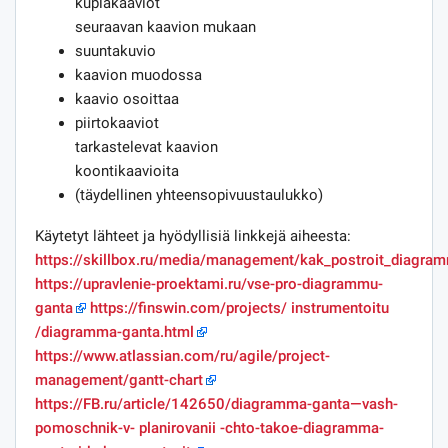
kuplakaaviot
seuraavan kaavion mukaan
suuntakuvio
kaavion muodossa
kaavio osoittaa
piirtokaaviot
tarkastelevat kaavion
koontikaavioita
(täydellinen yhteensopivuustaulukko)
Käytetyt lähteet ja hyödyllisiä linkkejä aiheesta:
https://skillbox.ru/media/management/kak_postroit_diagra
https://upravlenie-proektami.ru/vse-pro-diagrammu-
ganta
https://finswin.com/projects/ instrumentoitu
/diagramma-ganta.html
https://www.atlassian.com/ru/agile/project-
management/gantt-chart
https://FB.ru/article/142650/diagramma-ganta—vash-
pomoschnik-v- planirovanii -chto-takoe-diagramma-