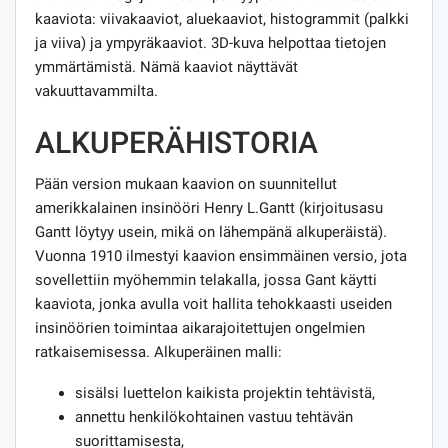
kaaviota: viivakaaviot, aluekaaviot, histogrammit (palkki
ja viiva) ja ympyräkaaviot. 3D-kuva helpottaa tietojen
ymmärtämistä. Nämä kaaviot näyttävät
vakuuttavammilta.
ALKUPERÄHISTORIA
Pään version mukaan kaavion on suunnitellut
amerikkalainen insinööri Henry L.Gantt (kirjoitusasu
Gantt löytyy usein, mikä on lähempänä alkuperäistä).
Vuonna 1910 ilmestyi kaavion ensimmäinen versio, jota
sovellettiin myöhemmin telakalla, jossa Gant käytti
kaaviota, jonka avulla voit hallita tehokkaasti useiden
insinöörien toimintaa aikarajoitettujen ongelmien
ratkaisemisessa. Alkuperäinen malli:
sisälsi luettelon kaikista projektin tehtävistä,
annettu henkilökohtainen vastuu tehtävän
suorittamisesta,