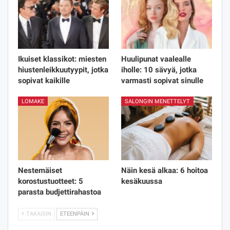
Ikuiset klassikot: miesten
Huulipunat vaalealle
hiustenleikkuutyypit, jotka
iholle: 10 sävyä, jotka
sopivat kaikille
varmasti sopivat sinulle
LOMAKE
SALONGIN MENETTELYT
Nestemäiset
Näin kesä alkaa: 6 hoitoa
korostustuotteet: 5
kesäkuussa
parasta budjettirahastoa
TAKAISIN
ETEENPÄIN