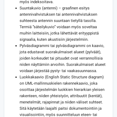
myös indeksoitava.
Suuntakuvio (antenni) – graafinen esitys
antennivahvistuksen tai antennivahvistuksen
suhteesta antennin suuntaan tietyllä tasolla.
Termiä ”säteilykuvio” voidaan myös soveltaa
muihin laitteisiin, jotka lähettävät erityyppistä
signaalia, kuten akustisiin järjestelmiin.
Pylväsdiagrammi tai pylväsdiagrammi on kaavio,
jota edustavat suorakulmaiset alueet (pylväät),
joiden korkeudet tai pituudet ovat verrannollisia
niiden näyttämiin arvoihin. Suorakulmaiset alueet
voidaan järjestää pysty- tai vaakasuunnassa.
Luokkakaavio (English Static Structure diagram)
on UML-mallinnuskielen rakennekaavio, joka
osoittaa järjestelmän luokkien hierarkian yleisen
rakenteen, niiden yhteistyön, attribuutit (kentät),
menetelmät, rajapinnat ja niiden väliset suhteet.
Sitä käytetään laajalti paitsi dokumentointiin ja
visualisointiin, myös suunnitteluun eteen- tai