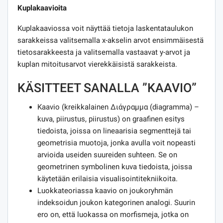
Kuplakaavioita
Kuplakaaviossa voit näyttää tietoja laskentataulukon
sarakkeissa valitsemalla x-akselin arvot ensimmäisestä
tietosarakkeesta ja valitsemalla vastaavat y-arvot ja
kuplan mitoitusarvot vierekkäisistä sarakkeista.
KÄSITTEET SANALLA ”KAAVIO”
Kaavio (kreikkalainen Διάγραμμα (diagramma) –
kuva, piirustus, piirustus) on graafinen esitys
tiedoista, joissa on lineaarisia segmenttejä tai
geometrisia muotoja, jonka avulla voit nopeasti
arvioida useiden suureiden suhteen. Se on
geometrinen symbolinen kuva tiedoista, joissa
käytetään erilaisia ​​visualisointitekniikoita.
Luokkateoriassa kaavio on joukoryhmän
indeksoidun joukon kategorinen analogi. Suurin
ero on, että luokassa on morfismeja, jotka on