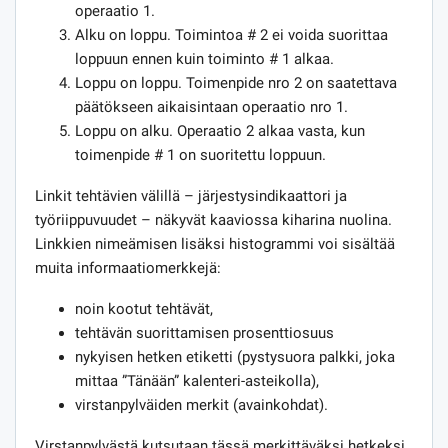
operaatio 1.
Alku on loppu. Toimintoa # 2 ei voida suorittaa
loppuun ennen kuin toiminto # 1 alkaa.
Loppu on loppu. Toimenpide nro 2 on saatettava
päätökseen aikaisintaan operaatio nro 1.
Loppu on alku. Operaatio 2 alkaa vasta, kun
toimenpide # 1 on suoritettu loppuun.
Linkit tehtävien välillä – järjestysindikaattori ja
työriippuvuudet – näkyvät kaaviossa kiharina nuolina.
Linkkien nimeämisen lisäksi histogrammi voi sisältää
muita informaatiomerkkejä:
noin kootut tehtävät,
tehtävän suorittamisen prosenttiosuus
nykyisen hetken etiketti (pystysuora palkki, joka
mittaa ”Tänään” kalenteri-asteikolla),
virstanpylväiden merkit (avainkohdat).
Virstanpylvästä kutsutaan tässä merkittäväksi hetkeksi,