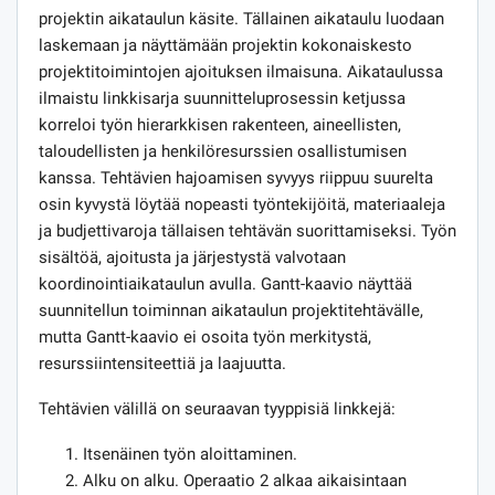
projektin aikataulun käsite. Tällainen aikataulu luodaan
laskemaan ja näyttämään projektin kokonaiskesto
projektitoimintojen ajoituksen ilmaisuna. Aikataulussa
ilmaistu linkkisarja suunnitteluprosessin ketjussa
korreloi työn hierarkkisen rakenteen, aineellisten,
taloudellisten ja henkilöresurssien osallistumisen
kanssa. Tehtävien hajoamisen syvyys riippuu suurelta
osin kyvystä löytää nopeasti työntekijöitä, materiaaleja
ja budjettivaroja tällaisen tehtävän suorittamiseksi. Työn
sisältöä, ajoitusta ja järjestystä valvotaan
koordinointiaikataulun avulla. Gantt-kaavio näyttää
suunnitellun toiminnan aikataulun projektitehtävälle,
mutta Gantt-kaavio ei osoita työn merkitystä,
resurssiintensiteettiä ja laajuutta.
Tehtävien välillä on seuraavan tyyppisiä linkkejä:
Itsenäinen työn aloittaminen.
Alku on alku. Operaatio 2 alkaa aikaisintaan