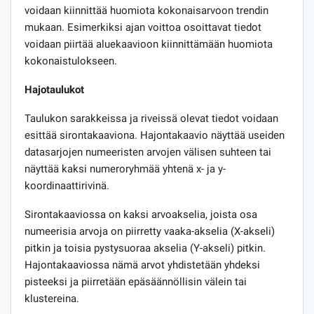
voidaan kiinnittää huomiota kokonaisarvoon trendin
mukaan. Esimerkiksi ajan voittoa osoittavat tiedot
voidaan piirtää aluekaavioon kiinnittämään huomiota
kokonaistulokseen.
Hajotaulukot
Taulukon sarakkeissa ja riveissä olevat tiedot voidaan
esittää sirontakaaviona. Hajontakaavio näyttää useiden
datasarjojen numeeristen arvojen välisen suhteen tai
näyttää kaksi numeroryhmää yhtenä x- ja y-
koordinaattirivinä.
Sirontakaaviossa on kaksi arvoakselia, joista osa
numeerisia arvoja on piirretty vaaka-akselia (X-akseli)
pitkin ja toisia pystysuoraa akselia (Y-akseli) pitkin.
Hajontakaaviossa nämä arvot yhdistetään yhdeksi
pisteeksi ja piirretään epäsäännöllisin välein tai
klustereina.