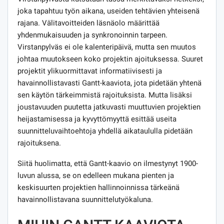
joka tapahtuu työn aikana, useiden tehtävien yhteisenä
rajana. Välitavoitteiden läsnäolo määrittää
yhdenmukaisuuden ja synkronoinnin tarpeen.
Virstanpylväs ei ole kalenteripäivä, mutta sen muutos
johtaa muutokseen koko projektin ajoituksessa. Suuret
projektit ylikuormittavat informatiivisesti ja
havainnollistavasti Gantt-kaaviota, jota pidetään yhtenä
sen käytön tärkeimmistä rajoituksista. Mutta lisäksi
joustavuuden puutetta jatkuvasti muuttuvien projektien
heijastamisessa ja kyvyttömyyttä esittää useita
suunnitteluvaihtoehtoja yhdellä aikataululla pidetään
rajoituksena.
Siitä huolimatta, että Gantt-kaavio on ilmestynyt 1900-
luvun alussa, se on edelleen mukana pienten ja
keskisuurten projektien hallinnoinnissa tärkeänä
havainnollistavana suunnittelutyökaluna.