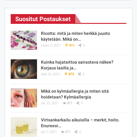
Suositut Postaukset
Ricotta: mitä ja miten herkkä juusto
käytetään. Mikä on…
touko 3, 2021
911
0
Kuinka hajataittoa sairastava näkee?
Korjaus lasilla ja…
loka 26, 2021
873
0
Mikä on kylmäallergia ja miten sitä
hoidetaan? Kylmäallergia
elo 20, 2021
477
0
Virtsankarkailu aikuisilla – merkit, hoito.
Enureesi…
elo 7, 2021
471
0