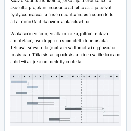
Kaavio koostuu lohkoista, jotka sijaitsevat kahdella
akselilla: projektin muodostavat tehtävät sijaitsevat
pystysuunnassa, ja niiden suorittamiseen suunniteltu
aika toimii Gantt-kaavion vaaka-akselina.
Vaakasuorien raitojen alku on aika, jolloin tehtävä
suoritetaan, rivin loppu on suunniteltu lopetusaika.
Tehtävät voivat olla (mutta ei välttämättä) riippuvaisia ​​
toisistaan. Tällaisissa tapauksissa niiden välille luodaan
suhdeviiva, joka on merkitty nuolella.