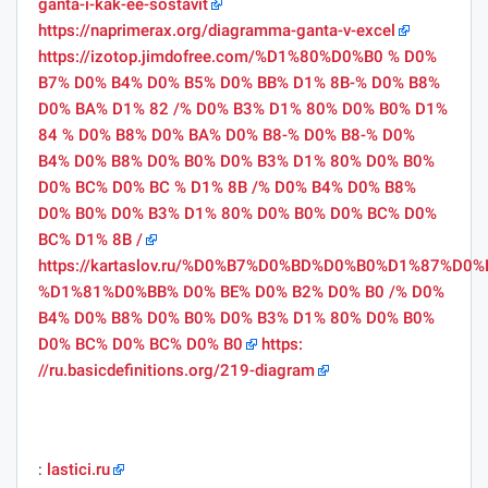
ganta-i-kak-ee-sostavit
https://naprimerax.org/diagramma-ganta-v-excel
https://izotop.jimdofree.com/%D1%80%D0%B0 % D0%
B7% D0% B4% D0% B5% D0% BB% D1% 8B-% D0% B8%
D0% BA% D1% 82 /% D0% B3% D1% 80% D0% B0% D1%
84 % D0% B8% D0% BA% D0% B8-% D0% B8-% D0%
B4% D0% B8% D0% B0% D0% B3% D1% 80% D0% B0%
D0% BC% D0% BC % D1% 8B /% D0% B4% D0% B8%
D0% B0% D0% B3% D1% 80% D0% B0% D0% BC% D0%
BC% D1% 8B /
https://kartaslov.ru/%D0%B7%D0%BD%D0%B0%D1%87%D
%D1%81%D0%BB% D0% BE% D0% B2% D0% B0 /% D0%
B4% D0% B8% D0% B0% D0% B3% D1% 80% D0% B0%
D0% BC% D0% BC% D0% B0
https:
//ru.basicdefinitions.org/219-diagram
:
lastici.ru