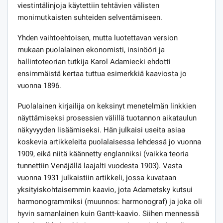
viestintälinjoja käytettiin tehtävien välisten
monimutkaisten suhteiden selventämiseen.
Yhden vaihtoehtoisen, mutta luotettavan version
mukaan puolalainen ekonomisti, insinööri ja
hallintoteorian tutkija Karol Adamiecki ehdotti
ensimmäistä kertaa tuttua esimerkkiä kaaviosta jo
vuonna 1896.
Puolalainen kirjailija on keksinyt menetelmän linkkien
näyttämiseksi prosessien välillä tuotannon aikataulun
näkyvyyden lisäämiseksi. Hän julkaisi useita asiaa
koskevia artikkeleita puolalaisessa lehdessä jo vuonna
1909, eikä niitä käännetty englanniksi (vaikka teoria
tunnettiin Venäjällä laajalti vuodesta 1903). Vasta
vuonna 1931 julkaistiin artikkeli, jossa kuvataan
yksityiskohtaisemmin kaavio, jota Adametsky kutsui
harmonogrammiksi (muunnos: harmonograf) ja joka oli
hyvin samanlainen kuin Gantt-kaavio. Siihen mennessä