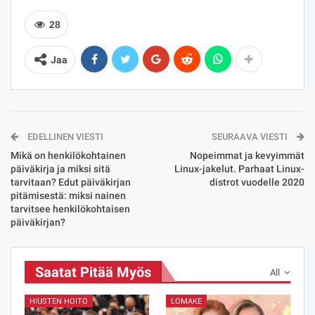
28
Jaa
EDELLINEN VIESTI
SEURAAVA VIESTI
Mikä on henkilökohtainen
Nopeimmat ja kevyimmät
päiväkirja ja miksi sitä
Linux-jakelut. Parhaat Linux-
tarvitaan? Edut päiväkirjan
distrot vuodelle 2020
pitämisestä: miksi nainen
tarvitsee henkilökohtaisen
päiväkirjan?
Saatat Pitää Myös
All
HIUSTEN HOITO
LOMAKE