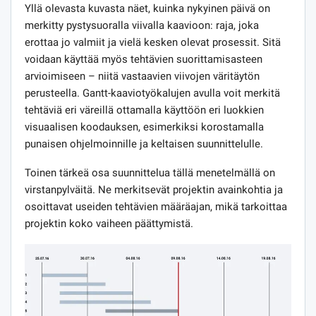
Yllä olevasta kuvasta näet, kuinka nykyinen päivä on
merkitty pystysuoralla viivalla kaavioon: raja, joka
erottaa jo valmiit ja vielä kesken olevat prosessit. Sitä
voidaan käyttää myös tehtävien suorittamisasteen
arvioimiseen – niitä vastaavien viivojen väritäytön
perusteella. Gantt-kaaviotyökalujen avulla voit merkitä
tehtäviä eri väreillä ottamalla käyttöön eri luokkien
visuaalisen koodauksen, esimerkiksi korostamalla
punaisen ohjelmoinnille ja keltaisen suunnittelulle.
Toinen tärkeä osa suunnittelua tällä menetelmällä on
virstanpylväitä. Ne merkitsevät projektin avainkohtia ja
osoittavat useiden tehtävien määräajan, mikä tarkoittaa
projektin koko vaiheen päättymistä.