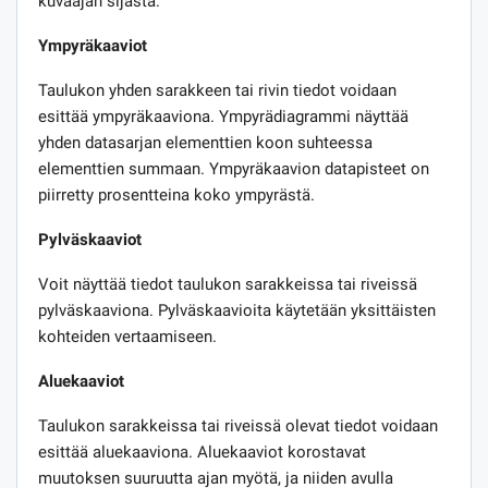
kuvaajan sijasta.
Ympyräkaaviot
Taulukon yhden sarakkeen tai rivin tiedot voidaan
esittää ympyräkaaviona. Ympyrädiagrammi näyttää
yhden datasarjan elementtien koon suhteessa
elementtien summaan. Ympyräkaavion datapisteet on
piirretty prosentteina koko ympyrästä.
Pylväskaaviot
Voit näyttää tiedot taulukon sarakkeissa tai riveissä
pylväskaaviona. Pylväskaavioita käytetään yksittäisten
kohteiden vertaamiseen.
Aluekaaviot
Taulukon sarakkeissa tai riveissä olevat tiedot voidaan
esittää aluekaaviona. Aluekaaviot korostavat
muutoksen suuruutta ajan myötä, ja niiden avulla