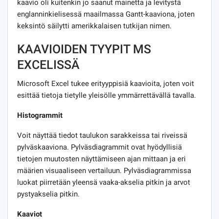
kaavio oli kuitenkin jo saanut mainetta ja levitystä
englanninkielisessä maailmassa Gantt-kaaviona, joten
keksintö säilytti amerikkalaisen tutkijan nimen.
KAAVIOIDEN TYYPIT MS
EXCELISSÄ
Microsoft Excel tukee erityyppisiä kaavioita, joten voit
esittää tietoja tietylle yleisölle ymmärrettävällä tavalla.
Histogrammit
Voit näyttää tiedot taulukon sarakkeissa tai riveissä
pylväskaaviona. Pylväsdiagrammit ovat hyödyllisiä
tietojen muutosten näyttämiseen ajan mittaan ja eri
määrien visuaaliseen vertailuun. Pylväsdiagrammissa
luokat piirretään yleensä vaaka-akselia pitkin ja arvot
pystyakselia pitkin.
Kaaviot