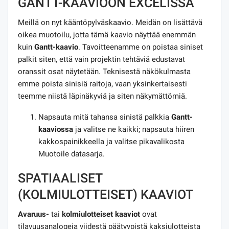
GANTT-KAAVIOON EXCELISSÄ
Meillä on nyt kääntöpylväskaavio. Meidän on lisättävä
oikea muotoilu, jotta tämä kaavio näyttää enemmän
kuin
Gantt-kaavio
. Tavoitteenamme on poistaa siniset
palkit siten, että vain projektin tehtäviä edustavat
oranssit osat näytetään. Teknisestä näkökulmasta
emme poista sinisiä raitoja, vaan yksinkertaisesti
teemme niistä läpinäkyviä ja siten näkymättömiä.
Napsauta mitä tahansa sinistä palkkia
Gantt-
kaaviossa
ja valitse ne kaikki; napsauta hiiren
kakkospainikkeella ja valitse pikavalikosta
Muotoile datasarja.
SPATIAALISET
(KOLMIULOTTEISET) KAAVIOT
Avaruus-
tai
kolmiulotteiset kaaviot
ovat
tilavuusanalogeja viidestä päätyypistä kaksiulotteista