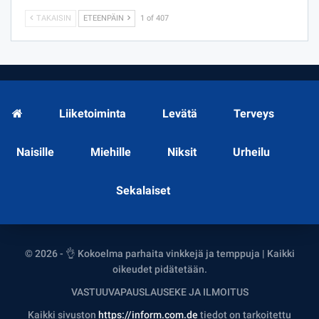
TAKAISIN
ETEENPÄIN
1 of 407
Liiketoiminta
Levätä
Terveys
Naisille
Miehille
Niksit
Urheilu
Sekalaiset
© 2026 - 👌 Kokoelma parhaita vinkkejä ja temppuja | Kaikki
oikeudet pidätetään.
VASTUUVAPAUSLAUSEKE JA ILMOITUS
Kaikki sivuston
https://inform.com.de
tiedot on tarkoitettu