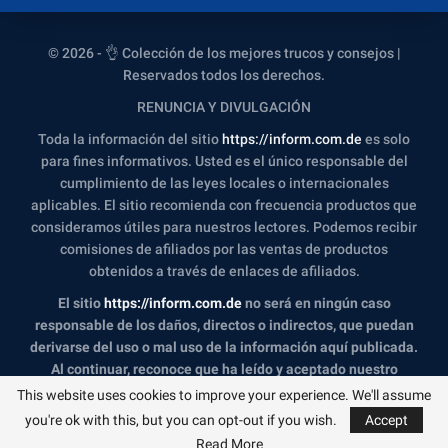
© 2026 - 👌 Colección de los mejores trucos y consejos |
Reservados todos los derechos.
RENUNCIA Y DIVULGACIÓN
Toda la información del sitio
https://inform.com.de
es solo
para fines informativos. Usted es el único responsable del
cumplimiento de las leyes locales o internacionales
aplicables. El sitio recomienda con frecuencia productos que
consideramos útiles para nuestros lectores. Podemos recibir
comisiones de afiliados por las ventas de productos
obtenidos a través de enlaces de afiliados.
El sitio
https://inform.com.de
no será en ningún caso
responsable de los daños, directos o indirectos, que puedan
derivarse del uso o mal uso de la información aquí publicada.
Al continuar, reconoce que ha leído y aceptado nuestro
descargo de responsabilidad
completo y nuestra
Política de
This website uses cookies to improve your experience. We'll assume
privacidad
.
you're ok with this, but you can opt-out if you wish.
Accept
Read More