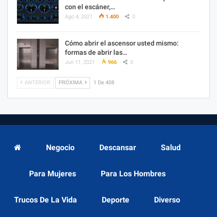
con el escáner,…
Ago 4, 2021
1.400
0
Cómo abrir el ascensor usted mismo:
formas de abrir las…
Jun 11, 2021
966
0
ANTERIOR
PRÓXIMA
1 De 408
Negocio
Descansar
Salud
Para Mujeres
Para Los Hombres
Trucos De La Vida
Deporte
Diverso