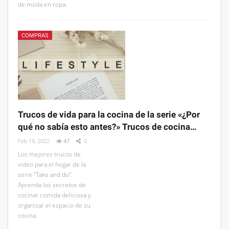
de moda en ropa.
COMPRAS
Trucos de vida para la cocina de la serie «¿Por
qué no sabía esto antes?» Trucos de cocina…
Feb 19, 2022
47
0
Los mejores trucos de
video para el hogar de la
serie "Take and do".
Aprenda los secretos de
cocinar comida deliciosa y
organizar el espacio de su
cocina.