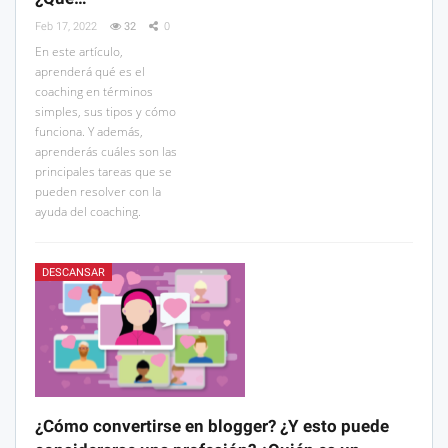
Feb 17, 2022
32
0
En este artículo,
aprenderá qué es el
coaching en términos
simples, sus tipos y cómo
funciona. Y además,
aprenderás cuáles son las
principales tareas que se
pueden resolver con la
ayuda del coaching.
DESCANSAR
¿Cómo convertirse en blogger? ¿Y esto puede