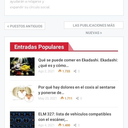
ayudarán a relajarse y
expandir su círculo social.
LAS PUBLICACIONES MÁS
PUESTOS ANTIGUOS
NUEVAS
Entradas Populares
Qué se puede comer en Ekadashi. Ekadashi:
¿qué es y cómo…
Ago 2, 2021
1.733
0
Por qué hay dolores en el coxis al sentarse
y ponerse de…
May 23, 2021
1.711
0
ELM 327: lista de vehículos compatibles
con el escáner,…
Ago 4, 2021
1.400
0