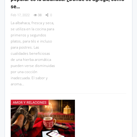
se…
Feb 17, 2022
38
0
La albahaca, fresca y seca,
se utiliza en la cocina para
primeros y segundos
platos, para tés e incluso
para postres. Las
cualidades beneficiosas
de una hierba aromática
pueden verse disminuidas
por una cocción
inadecuada. El sabor y
aroma…
AMOR Y RELACIONES