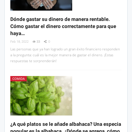
Dónde gastar su dinero de manera rentable.
Cómo gastar el dinero correctamente para que
haya…
Feb 18, 2022
33
0
Las personas que ya han logrado un gran éxito financiero responden
a la pregunta: cuál es la mejor manera de gastar el dinero. ¡Estas
respuestas te sorprenderán!
COMIDA
¿A qué platos se le añade albahaca? Una especia
popular es la albahaca. ¿Dónde se agrega, cómo