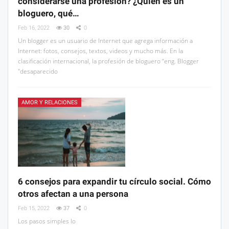
considerarse una profesión? ¿Quién es un
bloguero, qué…
Feb 16, 2022
30
0
Un blogger es un usuario de Internet que agrega información a
Internet: fotos, consejos, textos, videos y mucho más. En la
clasificación internacional, la profesión de bloguero “eng. Blogger
"desaparecido
AMOR Y RELACIONES
6 consejos para expandir tu círculo social. Cómo
otros afectan a una persona
Feb 15, 2022
37
0
Los pasos simples lo