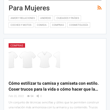
Para Mujeres
AMOR Y RELACIONES
ANDROID
CIUDADES Y PAÍSES
COCHES Y MOTOS
COMIDA
COMPRAS
COSMETOLOGÍA
COMPRAS
Cómo estilizar tu camisa y camiseta con estilo.
Coser trucos para la vida o cómo hacer que la…
Feb 20, 2022
54
0
Un conjunto de técnicas sencillas y útiles que te permiten construir
una relación más armoniosa con tu armario y su contenido. Trucos