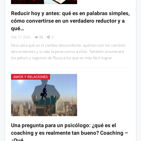
Reducir hoy y antes: qué es en palabras simples,
cómo convertirse en un verdadero reductor y a
qué…
Feb 17, 2022
33
0
Descubra qué es el cambio descendente, quiénes son los cambios
descendentes y si vale la pena unirse a ellos. También enumeraré
los países y regiones de Rusia a los que es más fácil migrar.
AMOR Y RELACIONES
Una pregunta para un psicólogo: ¿qué es el
coaching y es realmente tan bueno? Coaching –
¿Qué…