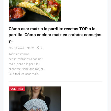
Cómo asar maíz a la parrilla: recetas TOP a la
parrilla. Cómo cocinar maíz en carbón: consejos
y…
Feb 18, 2022
49
0
Todos estamos
acostumbrados a cocinar
maíz, pero a la parrilla,
créanme, sabe aún mejor.
Qué fácil es asar maíz.
COMPRAS