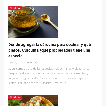
COMIDA
Dónde agregar la cúrcuma para cocinar y qué
platos. Cúrcuma ¿que propiedades tiene una
especia…
Feb 19, 2022
47
0
La cúrcuma es una de las especias más comunes y disponibles.
Despierta el apetito, complementa el sabor de los alimentos y
mejora su digestibilidad. Se debe poner una especia fragante en los
platos, siguiendo reglas culinarias simples: la…
COMIDA