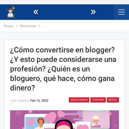
«
»
Hogar
Descansar
¿Cómo convertirse en blogger?
¿Y esto puede considerarse una
profesión? ¿Quién es un
bloguero, qué hace, cómo gana
dinero?
DESCANSAR
DIVERSO
MÓVIL
Last updated
Feb 15, 2022