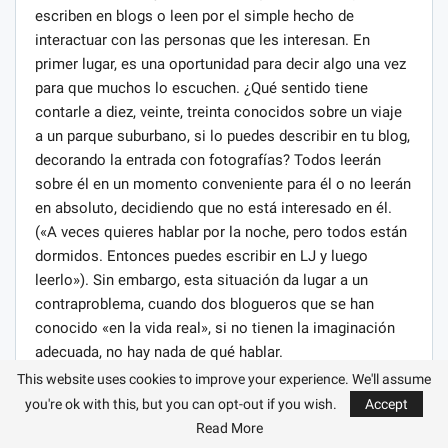
escriben en blogs o leen por el simple hecho de
interactuar con las personas que les interesan. En
primer lugar, es una oportunidad para decir algo una vez
para que muchos lo escuchen. ¿Qué sentido tiene
contarle a diez, veinte, treinta conocidos sobre un viaje
a un parque suburbano, si lo puedes describir en tu blog,
decorando la entrada con fotografías? Todos leerán
sobre él en un momento conveniente para él o no leerán
en absoluto, decidiendo que no está interesado en él.
(«A veces quieres hablar por la noche, pero todos están
dormidos. Entonces puedes escribir en LJ y luego
leerlo»). Sin embargo, esta situación da lugar a un
contraproblema, cuando dos blogueros que se han
conocido «en la vida real», si no tienen la imaginación
adecuada, no hay nada de qué hablar.
This website uses cookies to improve your experience. We'll assume
Tanto para los «lectores» como para los «escritores»
you're ok with this, but you can opt-out if you wish.
Accept
hay dos direcciones de motivación comunicativa en el
Read More
uso de blogs: la comunicación con los amigos y la