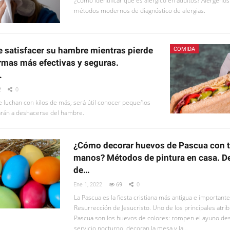
¿Cómo identificar qué es alérgico en adultos? Alérgen
métodos modernos de diagnóstico de alergias.
satisfacer su hambre mientras pierde
COMIDA
ormas más efectivas y seguras.
…
2
0
e luchan con kilos de más, será útil conocer pequeños
arán a deshacerse del hambre.
¿Cómo decorar huevos de Pascua con t
manos? Métodos de pintura en casa. D
de…
Ene 1, 2022
69
0
La Pascua es la fiesta cristiana más antigua e importante
Resurrección de Jesucristo. Uno de los principales atrib
Pascua son los huevos de colores: rompen el ayuno de
servicio nocturno, decoran la mesa y la…