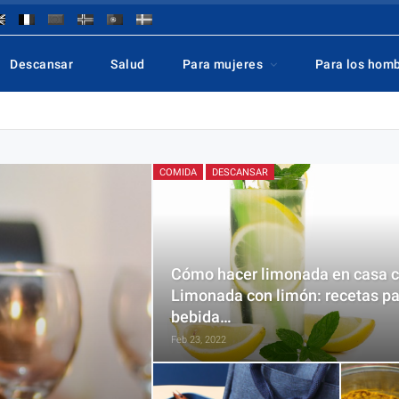
Descansar
Salud
Para mujeres
Para los hom
COMIDA
DESCANSAR
Cómo hacer limonada en casa c
Limonada con limón: recetas pa
bebida…
Feb 23, 2022