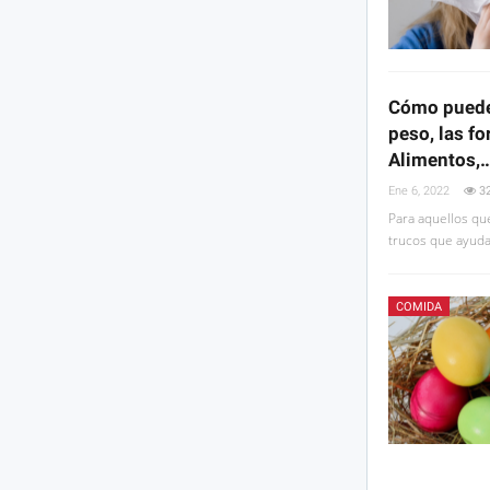
Cómo puede 
peso, las f
Alimentos,
Ene 6, 2022
3
Para aquellos qu
trucos que ayud
COMIDA