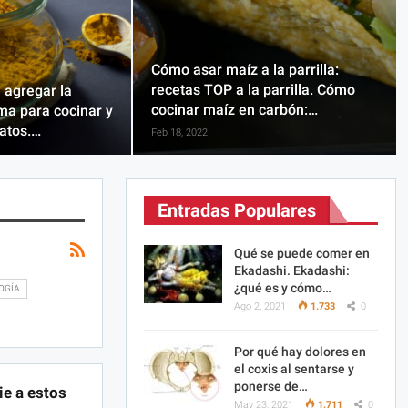
Cómo asar maíz a la parrilla:
recetas TOP a la parrilla. Cómo
 agregar la
cocinar maíz en carbón:…
ma para cocinar y
latos.…
Feb 18, 2022
Entradas Populares
Qué se puede comer en
Ekadashi. Ekadashi:
¿qué es y cómo…
OGÍA
Ago 2, 2021
1.733
0
Por qué hay dolores en
el coxis al sentarse y
ponerse de…
ie a estos
May 23, 2021
1.711
0