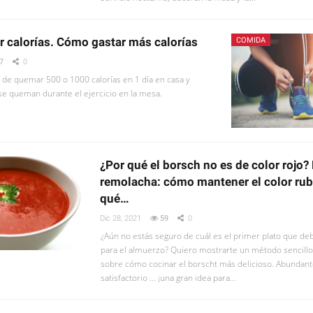
 calorías. Cómo gastar más calorías
COMIDA
7
0
 de quemar 500 o 1000 calorías en 1 día en casa y
 se queman durante el ejercicio en la mesa.
¿Por qué el borsch no es de color rojo?
remolacha: cómo mantener el color rubí
qué…
Dic 28, 2021
59
0
¿Aún no estás seguro de cuál es el primer plato que de
para el almuerzo? Quiero mostrarte un método sencillo
sobre cómo cocinar el borscht más delicioso. Abundante
satisfactorio ... ¡una gran idea para…