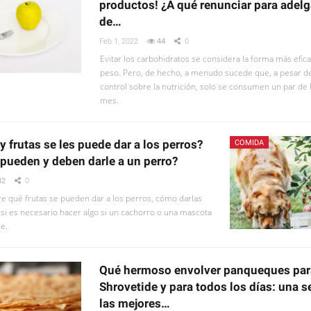
productos! ¿A qué renunciar para adelg
de…
Feb 1, 2022
44
0
Evitar los carbohidratos se considera la forma más efic
peso. Pero, de hecho, a menudo sucede que, a pesar de
control sobre la nutrición, solo se consumen un par de
mes.
 frutas se les puede dar a los perros?
COMIDA
 pueden y deben darle a un perro?
32
0
e qué frutas se pueden dar a los perros, cómo darlas
si es necesario hacer algo si un cachorro o una mascota
me.
Qué hermoso envolver panqueques par
Shrovetide y para todos los días: una s
las mejores…