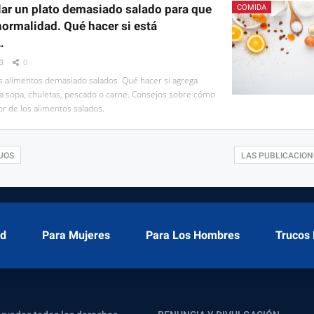
ar un plato demasiado salado para que
COMIDA
normalidad. Qué hacer si está
…
3
0
s alimentos demasiado salados. Qué hacer si agrega
la sopa, chuletas, pescado o carne. Consejos sobre cómo
or de los alimentos salados.
UOS
LAS PUBLICACIO
ud
Para Mujeres
Para Los Hombres
Trucos 