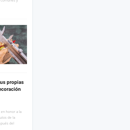
os comunes y
us propias
ecoración
 en honor a la
utos de la
spués del