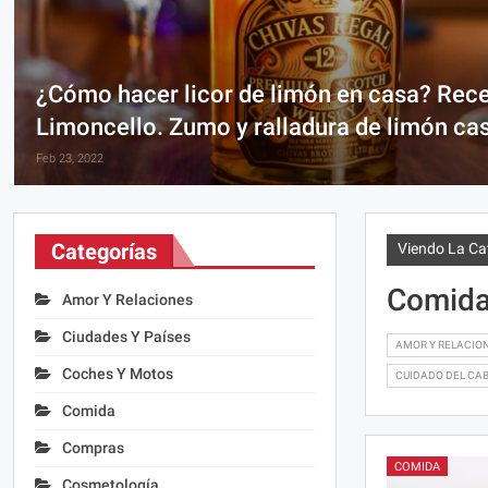
¿Cómo hacer licor de limón en casa? Rece
Limoncello. Zumo y ralladura de limón ca
Feb 23, 2022
Categorías
Viendo La Ca
Comid
Amor Y Relaciones
Ciudades Y Países
AMOR Y RELACIO
Coches Y Motos
CUIDADO DEL CA
Comida
Compras
COMIDA
Cosmetología