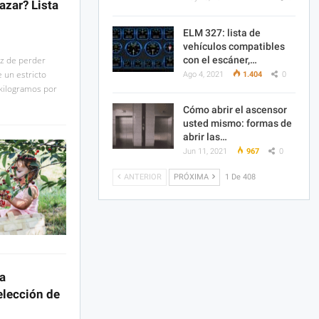
azar? Lista
ELM 327: lista de
vehículos compatibles
az de perder
con el escáner,…
 un estricto
Ago 4, 2021
1.404
0
 kilogramos por
Cómo abrir el ascensor
usted mismo: formas de
abrir las…
Jun 11, 2021
967
0
ANTERIOR
PRÓXIMA
1 De 408
a
elección de