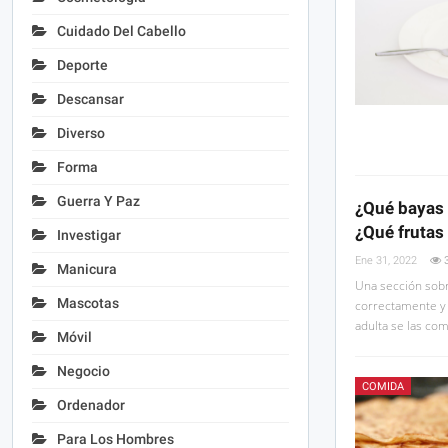
Cuidado Del Cabello
Deporte
Descansar
Diverso
Forma
Guerra Y Paz
¿Qué bayas y
¿Qué frutas
Investigar
Ene 31, 2022
Manicura
Una sección sobr
Mascotas
correctamente y 
adulta se las co
Móvil
Negocio
COMIDA
Ordenador
Para Los Hombres