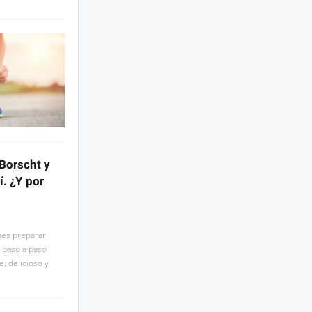
 Borscht y
. ¿Y por
bes preparar
 paso a paso
, delicioso y