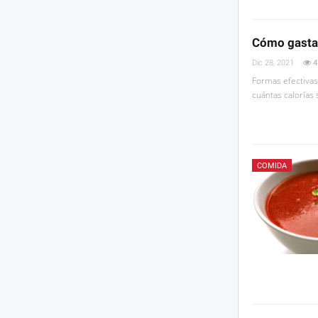
Cómo gastar
Dic 28, 2021
4
Formas efectivas
cuántas calorías
COMIDA