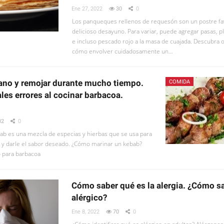
Ene 27, 2022
30
0
Los panqueques rellenos de requesón son un postre fa
delicioso desayuno. Para variar, puede agregar pasas, p
e incluso pescado rojo a la masa de cuajada. Descubra
cómo envolver cuidadosamente un…
ano y remojar durante mucho tiempo.
COMIDA
les errores al cocinar barbacoa.
32
0
b es una mezcla de especias y hierbas que se usa para
e y darle el sabor deseado. ¿Cómo marinar un kebab?
 para barbacoa
Cómo saber qué es la alergia. ¿Cómo s
alérgico?
Ene 8, 2022
70
0