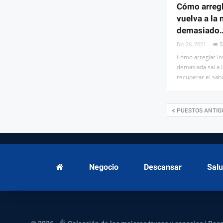
Cómo arregl
vuelva a la 
demasiado
Dic 26, 2021
5
Cómo arreglar lo
demasiada sal a 
recuperar el sab
PUESTOS ANTIG
Negocio
Descansar
Sal