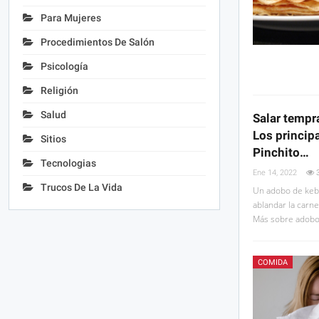
Para Mujeres
Procedimientos De Salón
Psicología
Religión
Salud
Salar tempr
Los principa
Sitios
Pinchito…
Tecnologias
Ene 14, 2022
Trucos De La Vida
Un adobo de keba
ablandar la carn
Más sobre adobo
COMIDA