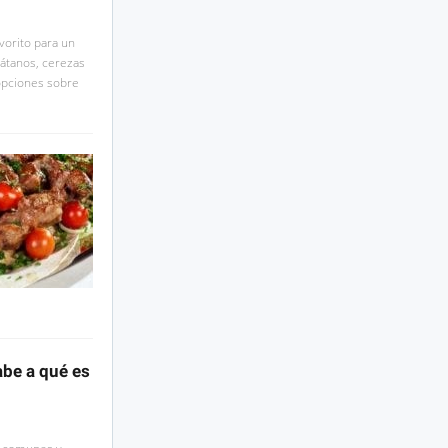
vorito para un
látanos, cerezas
 opciones sobre
abe a qué es