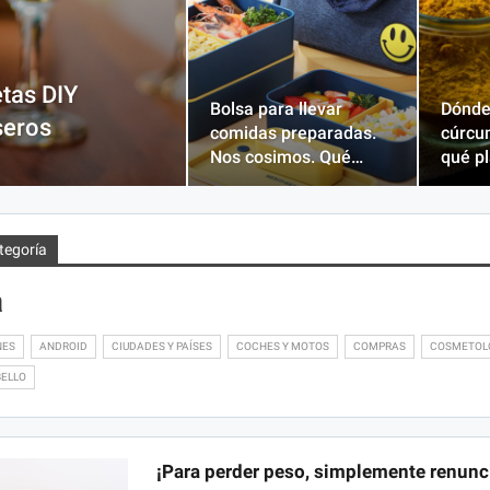
tas DIY
Bolsa para llevar
Dónde
seros
comidas preparadas.
cúrcu
Nos cosimos. Qué…
qué p
tegoría
a
NES
ANDROID
CIUDADES Y PAÍSES
COCHES Y MOTOS
COMPRAS
COSMETOL
BELLO
¡Para perder peso, simplemente renunc