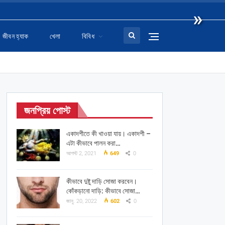
»
জীবন হ্যাক
খেলা
বিবিধ
জনপ্রিয় পোস্ট
একাদশীতে কী খাওয়া যায়। একাদশী –
এটা কীভাবে পালন করা…
আগস্ট 2, 2021
649
0
কীভাবে দুষ্টু দাড়ি সোজা করবেন।
কোঁকড়ানো দাড়ি: কীভাবে সোজা…
জানু. 20, 2022
602
0