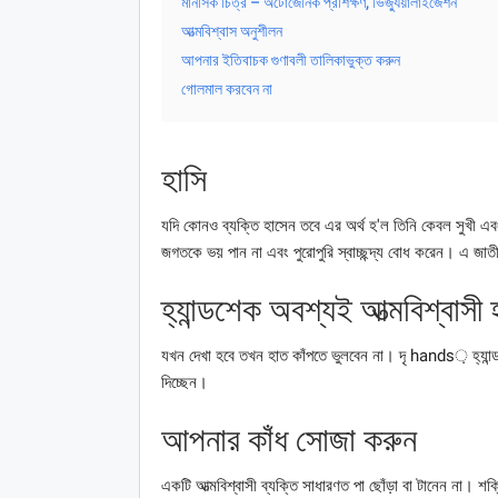
মানসিক চিত্র – অটোজেনিক প্রশিক্ষণ, ভিজ্যুয়ালাইজেশন
আত্মবিশ্বাস অনুশীলন
আপনার ইতিবাচক গুণাবলী তালিকাভুক্ত করুন
গোলমাল করবেন না
হাসি
যদি কোনও ব্যক্তি হাসেন তবে এর অর্থ হ'ল তিনি কেবল সুখী এবং সন
জগতকে ভয় পান না এবং পুরোপুরি স্বাচ্ছন্দ্য বোধ করেন। এ জা
হ্যান্ডশেক অবশ্যই আত্মবিশ্বাসী
যখন দেখা হবে তখন হাত কাঁপতে ভুলবেন না। দৃ hands় হ্যান্
দিচ্ছেন।
আপনার কাঁধ সোজা করুন
একটি আত্মবিশ্বাসী ব্যক্তি সাধারণত পা ছোঁড়া বা টানেন না।