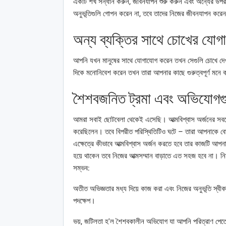
একটি শখ সন্ধান করুন, জীবনযাপন শুরু করুন এবং অন্যের উপর 
অনুভূতিগুলি গোপন করেন না, তবে তাদের নিজের জীবনযাপন করে
অন্য ব্যক্তির সাথে চোখের যোগা
আপনি যখন মানুষের সাথে যোগাযোগ করেন তখন সেগুলি চোখে দ
দিকে মনোনিবেশ করেন তখন তারা আপনার কাছে গুরুত্বপূর্ণ মন
শৈশবজনিত ট্রমা এবং অভিযোগগুল
আমরা সবাই ছোটবেলা থেকেই এসেছি। আত্মবিশ্বাস অর্জনের সবচেয়
করেছিলেন। তবে বিপরীত পরিস্থিতিটিও ঘটে – তারা আপনাকে বোঝ
এক্ষেত্রে কীভাবে আত্মবিশ্বাস অর্জন করতে হবে তার কাজটি আ
হয়ে থাকেন তবে নিজের আত্মসম্মান বাড়াতে এত সহজ হবে না। ন
সম্ভব:
অতীত অভিজ্ঞতার মধ্য দিয়ে কাজ করা এবং নিজের অনুভূতি স্বীকা
পদক্ষেপ।
ভয়, জটিলতা হ'ল শৈশবকালীন অভিযোগ যা আপনি পরিত্রাণ পেত