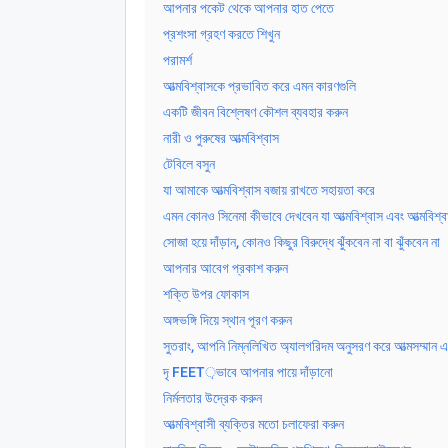
আপনার পকেট থেকে আপনার হাত পেতে
প্রশংসা গ্রহণ করতে শিখুন
পরামর্শ
আত্মবিশ্বাসকে প্রভাবিত করে এমন কারণগুলি
একটি জীবন বিশ্লেষণ কৌশল ব্যবহার করুন
নারী ও পুরুষের আত্মবিশ্বাস
টেবিলে বসুন
যা আমাকে আত্মবিশ্বাস বজায় রাখতে সহায়তা করে
এমন কোনও সিনেমা কীভাবে দেখবেন যা আত্মবিশ্বাস এবং আত্মবিশ্বা
সোজা হয়ে দাঁড়ান, কোনও কিছুর বিরুদ্ধে ঝুঁকবেন না বা ঝুঁকবেন না
আপনার আবেগ প্রকাশ করুন
শক্তি উপর ফোকাস
অঙ্গভঙ্গি দিয়ে স্থান পূরণ করুন
সুতরাং, আপনি নিম্নলিখিত অ্যালগরিদম অনুসরণ করে আত্মসম্মান এবং
দৃ FEET়ভাবে আপনার পায়ে দাঁড়ানো
নির্মলতার উদ্রেক করুন
আত্মবিশ্বাসী ব্যক্তির মতো চলাফেরা করুন