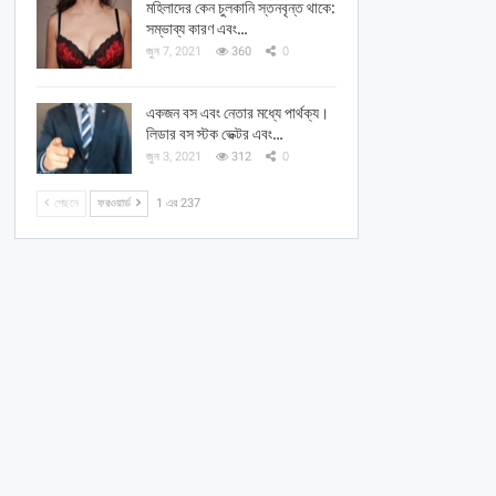
মহিলাদের কেন চুলকানি স্তনবৃন্ত থাকে:
সম্ভাব্য কারণ এবং…
জুন 7, 2021
360
0
একজন বস এবং নেতার মধ্যে পার্থক্য।
লিডার বস স্টক ভেক্টর এবং…
জুন 3, 2021
312
0
পেছনে
ফরওয়ার্ড
1 এর 237