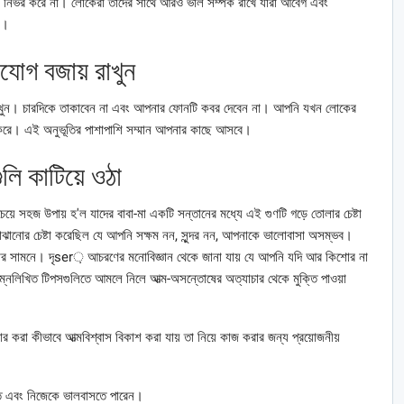
নির্ভর করে না। লোকেরা তাদের সাথে আরও ভাল সম্পর্ক রাখে যারা আবেগ এবং
ন।
যোগ বজায় রাখুন
েখুন। চারদিকে তাকাবেন না এবং আপনার ফোনটি কবর দেবেন না। আপনি যখন লোকের
ে করে। এই অনুভূতির পাশাপাশি সম্মান আপনার কাছে আসবে।
ি কাটিয়ে ওঠা
ে সহজ উপায় হ'ল যাদের বাবা-মা একটি সন্তানের মধ্যে এই গুণটি গড়ে তোলার চেষ্টা
ানোর চেষ্টা করেছিল যে আপনি সক্ষম নন, সুন্দর নন, আপনাকে ভালোবাসা অসম্ভব।
পনার সামনে। দৃser় আচরণের মনোবিজ্ঞান থেকে জানা যায় যে আপনি যদি আর কিশোর না
িম্নলিখিত টিপসগুলিতে আমলে নিলে আত্ম-অসন্তোষের অত্যাচার থেকে মুক্তি পাওয়া
র করা কীভাবে আত্মবিশ্বাস বিকাশ করা যায় তা নিয়ে কাজ করার জন্য প্রয়োজনীয়
ে এবং নিজেকে ভালবাসতে পারেন।