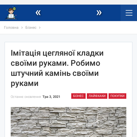
«
»
Головна
Бізнес
Імітація цегляної кладки
своїми руками. Робимо
штучний камінь своїми
руками
БІЗНЕС
ЛАЙФХАКИ
ПОКУПКИ
Останнє оновлення
Тра 3, 2021