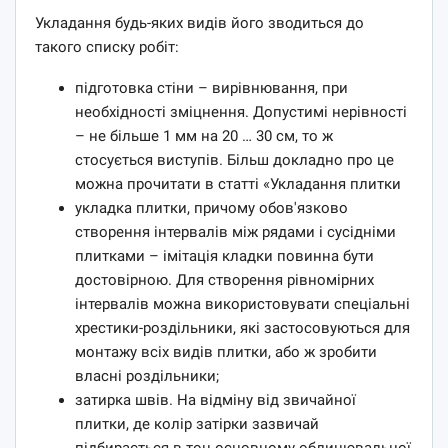
Укладання будь-яких видів його зводиться до
такого списку робіт:
підготовка стіни – вирівнювання, при
необхідності зміцнення. Допустимі нерівності
– не більше 1 мм на 20 … 30 см, то ж
стосується виступів. Більш докладно про це
можна прочитати в статті «Укладання плитки
укладка плитки, причому обов'язково
створення інтервалів між рядами і сусідніми
плитками – імітація кладки повинна бути
достовірною. Для створення рівномірних
інтервалів можна використовувати спеціальні
хрестики-роздільники, які застосовуються для
монтажу всіх видів плитки, або ж зробити
власні роздільники;
затирка швів. На відміну від звичайної
плитки, де колір затірки зазвичай
підбирається в тон основному облицювальної