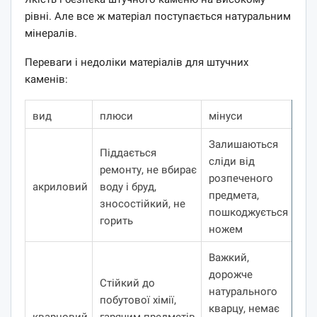
рівні. Але все ж матеріал поступається натуральним
мінералів.
Переваги і недоліки матеріалів для штучних
каменів:
вид
плюси
мінуси
Залишаються
Піддається
сліди від
ремонту, не вбирає
розпеченого
акриловий
воду і бруд,
предмета,
зносостійкий, не
пошкоджується
горить
ножем
Важкий,
дорожче
Стійкий до
натурального
побутової хімії,
кварцу, немає
кварцовий
гарячим предметів,