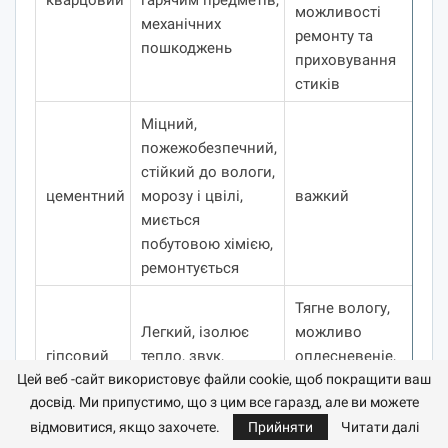
можливості
механічних
ремонту та
пошкоджень
приховування
стиків
Міцний,
пожежобезпечний,
стійкий до вологи,
цементний
морозу і цвілі,
важкий
миється
побутовою хімією,
ремонтується
Тягне вологу,
Легкий, ізолює
можливо
гіпсовий
тепло, звук,
оплесневеніе,
ремонтується
розчин швидко
Цей веб -сайт використовує файли cookie, щоб покращити ваш
досвід. Ми припустимо, що з цим все гаразд, але ви можете
схоплюється
відмовитися, якщо захочете.
Прийняти
Читати далі
Монтується на