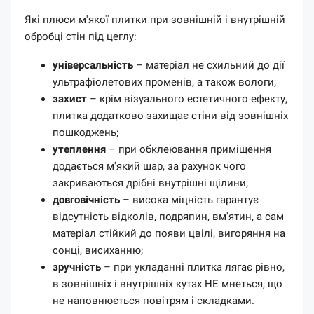
Які плюси м'якої плитки при зовнішній і внутрішній
обробці стін під цеглу:
універсальність
– матеріал не схильний до дії
ультрафіолетових променів, а також вологи;
захист
– крім візуального естетичного ефекту,
плитка додатково захищає стіни від зовнішніх
пошкоджень;
утеплення
– при обклеювання приміщення
додається м'який шар, за рахунок чого
закриваються дрібні внутрішні щілини;
довговічність
– висока міцність гарантує
відсутність відколів, подряпин, вм'ятин, а сам
матеріал стійкий до появи цвілі, вигоряння на
сонці, висиханню;
зручність
– при укладанні плитка лягає рівно,
в зовнішніх і внутрішніх кутах НЕ мнеться, що
не наповнюється повітрям і складками.