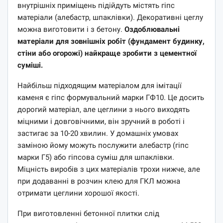
внутрішніх приміщень підійдуть містять гіпс
матеріали (алебастр, шпаклівки). Декоративні цеглу
можна виготовити і з бетону.
Оздоблювальні
матеріали для зовнішніх робіт (фундамент будинку,
стіни або огорожі) найкраще зробити з цементної
суміші.
Найбільш підходящим матеріалом для імітації
каменя є гіпс формувальний марки ГФ10. Це досить
дорогий матеріал, але цеглини з нього виходять
міцними і довговічними, він зручний в роботі і
застигає за 10-20 хвилин. У домашніх умовах
заміною йому можуть послужити алебастр (гіпс
марки Г5) або гіпсова суміш для шпаклівки.
Міцність виробів з цих матеріалів трохи нижче, але
при додаванні в розчин клею для ГКЛ можна
отримати цеглини хорошої якості.
При виготовленні бетонної плитки слід