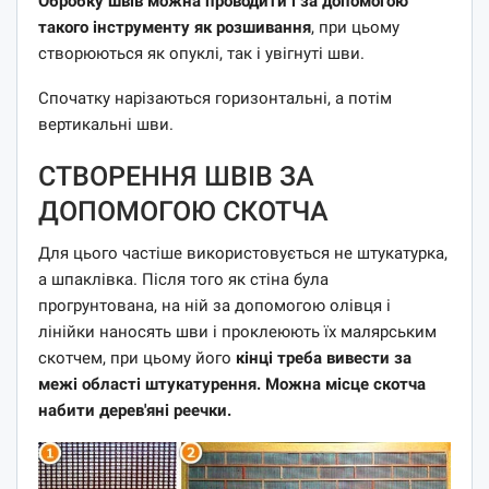
Обробку швів можна проводити і за допомогою
такого інструменту як розшивання
, при цьому
створюються як опуклі, так і увігнуті шви.
Спочатку нарізаються горизонтальні, а потім
вертикальні шви.
СТВОРЕННЯ ШВІВ ЗА
ДОПОМОГОЮ СКОТЧА
Для цього частіше використовується не штукатурка,
а шпаклівка. Після того як стіна була
прогрунтована, на ній за допомогою олівця і
лінійки наносять шви і проклеюють їх малярським
скотчем, при цьому його
кінці треба вивести за
межі області штукатурення. Можна місце скотча
набити дерев'яні реечки.