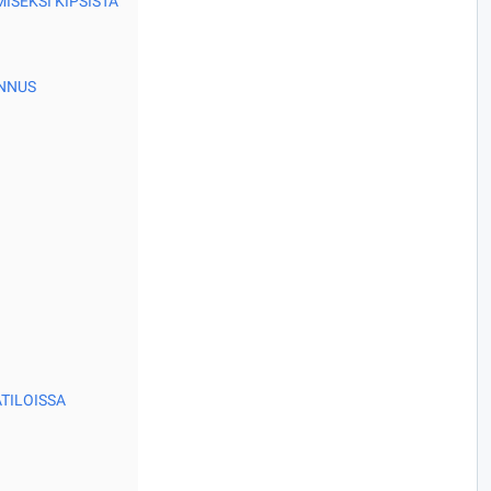
ISEKSI KIPSISTÄ
ENNUS
TILOISSA