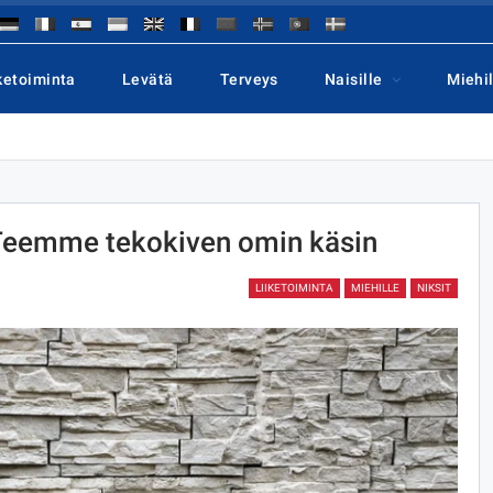
ketoiminta
Levätä
Terveys
Naisille
Miehil
. Teemme tekokiven omin käsin
LIIKETOIMINTA
MIEHILLE
NIKSIT