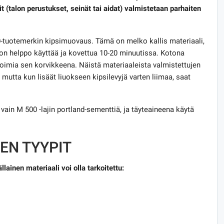
t (talon perustukset, seinät tai aidat) valmistetaan parhaiten
10-tuotemerkin kipsimuovaus. Tämä on melko kallis materiaali,
ä on helppo käyttää ja kovettua 10-20 minuutissa. Kotona
 toimia sen korvikkeena. Näistä materiaaleista valmistettujen
 mutta kun lisäät liuokseen kipsilevyjä varten liimaa, saat
vain M 500 -lajin portland-sementtiä, ja täyteaineena käytä
EN TYYPIT
ainen materiaali voi olla tarkoitettu: