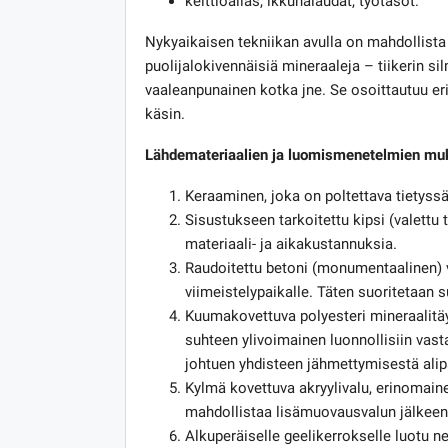
keittiöallas, ikkunalaudat, työtasot.
Nykyaikaisen tekniikan avulla on mahdollista s
puolijalokivennäisiä mineraaleja – tiikerin silm
vaaleanpunainen kotka jne. Se osoittautuu eri
käsin.
Lähdemateriaalien ja luomismenetelmien muk
Keraaminen, joka on poltettava tietyss
Sisustukseen tarkoitettu kipsi (valettu 
materiaali- ja aikakustannuksia.
Raudoitettu betoni (monumentaalinen) 
viimeistelypaikalle. Täten suoritetaan s
Kuumakovettuva polyesteri mineraalitäyt
suhteen ylivoimainen luonnollisiin vasta
johtuen yhdisteen jähmettymisestä ali
Kylmä kovettuva akryylivalu, erinomain
mahdollistaa lisämuovausvalun jälkeen
Alkuperäiselle geelikerrokselle luotu 