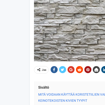
Jaa
Sisältö
MITÄ VOIDAAN KÄYTTÄÄ KORISTETIILIEN V
KEINOTEKOISTEN KIVIEN TYYPIT