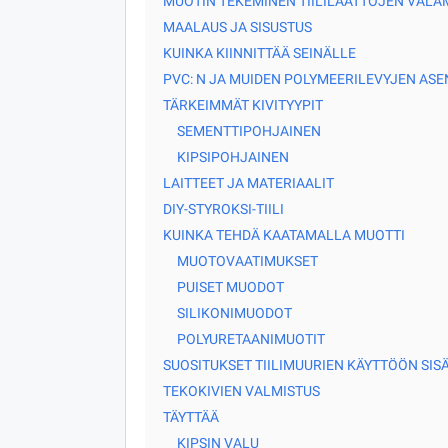
MUOTIN TEKEMINEN TIILILAATTOJEN VALAM
MAALAUS JA SISUSTUS
KUINKA KIINNITTÄÄ SEINÄLLE
PVC: N JA MUIDEN POLYMEERILEVYJEN AS
TÄRKEIMMÄT KIVITYYPIT
SEMENTTIPOHJAINEN
KIPSIPOHJAINEN
LAITTEET JA MATERIAALIT
DIY-STYROKSI-TIILI
KUINKA TEHDÄ KAATAMALLA MUOTTI
MUOTOVAATIMUKSET
PUISET MUODOT
SILIKONIMUODOT
POLYURETAANIMUOTIT
SUOSITUKSET TIILIMUURIEN KÄYTTÖÖN SISÄ
TEKOKIVIEN VALMISTUS
TÄYTTÄÄ
KIPSIN VALU