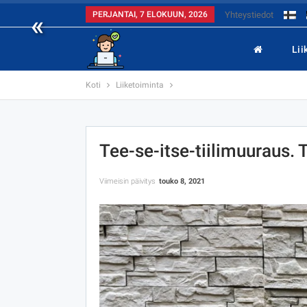
«
PERJANTAI, 7 ELOKUUN, 2026
Yhteystiedot
Lii
Koti
Liiketoiminta
Tee-se-itse-tiilimuuraus
Viimeisin päivitys
touko 8, 2021