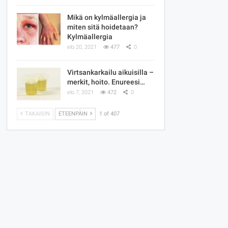
Mikä on kylmäallergia ja
miten sitä hoidetaan?
Kylmäallergia
elo 20, 2021
477
0
Virtsankarkailu aikuisilla –
merkit, hoito. Enureesi…
elo 7, 2021
472
0
TAKAISIN
ETEENPÄIN
1 of 407