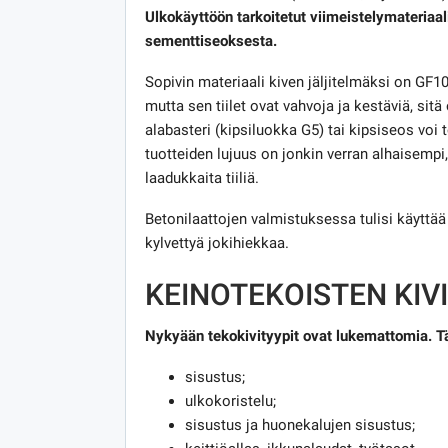
Ulkokäyttöön tarkoitetut viimeistelymateriaali
sementtiseoksesta.
Sopivin materiaali kiven jäljitelmäksi on GF
mutta sen tiilet ovat vahvoja ja kestäviä, sit
alabasteri (kipsiluokka G5) tai kipsiseos voi
tuotteiden lujuus on jonkin verran alhaisempi,
laadukkaita tiiliä.
Betonilaattojen valmistuksessa tulisi käyttää 
kylvettyä jokihiekkaa.
KEINOTEKOISTEN KIVI
Nykyään tekokivityypit ovat lukemattomia. Täll
sisustus;
ulkokoristelu;
sisustus ja huonekalujen sisustus;