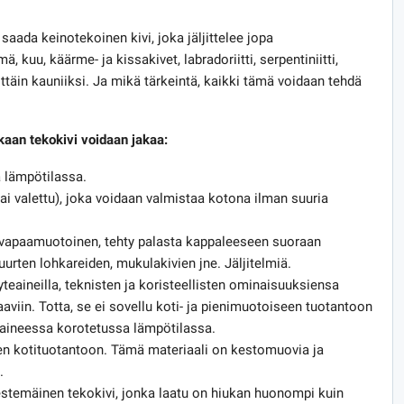
aada keinotekoinen kivi, joka jäljittelee jopa
ä, kuu, käärme- ja kissakivet, labradoriitti, serpentiniitti,
ttäin kauniiksi. Ja mikä tärkeintä, kaikki tämä voidaan tehdä
aan tekokivi voidaan jakaa:
ä lämpötilassa.
tai valettu), joka voidaan valmistaa kotona ilman suuria
vapaamuotoinen, tehty palasta kappaleeseen suoraan
uurten lohkareiden, mukulakivien jne. Jäljitelmiä.
eaineilla, teknisten ja koristeellisten ominaisuuksiensa
aviin. Totta, se ei sovellu koti- ja pienimuotoiseen tuotantoon
paineessa korotetussa lämpötilassa.
en kotituotantoon. Tämä materiaali on kestomuovia ja
.
nestemäinen tekokivi, jonka laatu on hiukan huonompi kuin