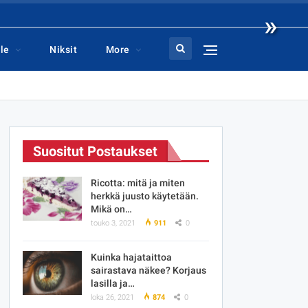
»
le
Niksit
More
Suositut Postaukset
Ricotta: mitä ja miten
herkkä juusto käytetään.
Mikä on…
touko 3, 2021
911
0
Kuinka hajataittoa
sairastava näkee? Korjaus
lasilla ja…
loka 26, 2021
874
0