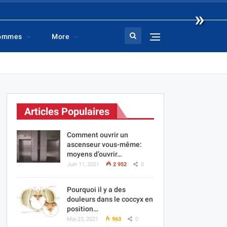
»
hommes
More
Articles Populaires
Comment ouvrir un
ascenseur vous-même:
moyens d’ouvrir…
Juin 11, 2021
2 952
0
Pourquoi il y a des
douleurs dans le coccyx en
position…
Mai 23, 2021
963
0