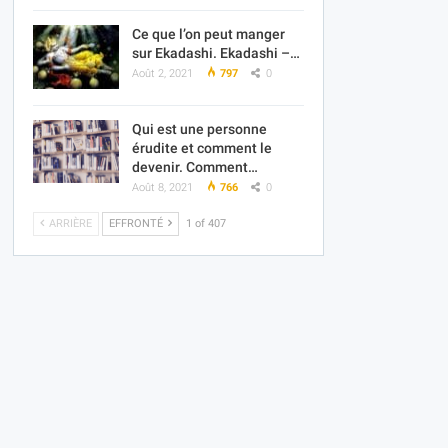
Ce que l’on peut manger
sur Ekadashi. Ekadashi –…
Août 2, 2021
797
0
Qui est une personne
érudite et comment le
devenir. Comment…
Août 8, 2021
766
0
ARRIÈRE
EFFRONTÉ
1 of 407