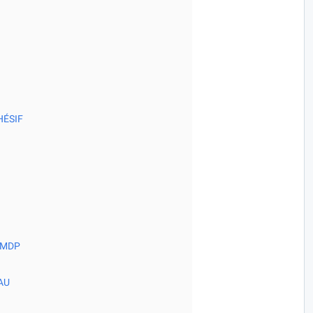
HÉSIF
 MDP
AU