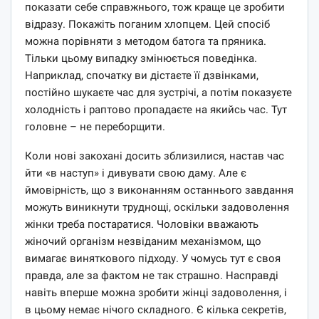
показати себе справжнього, тож краще це зробити
відразу. Покажіть поганим хлопцем. Цей спосіб
можна порівняти з методом батога та пряника.
Тільки цьому випадку змінюється поведінка.
Наприклад, спочатку ви дістаєте її дзвінками,
постійно шукаєте час для зустрічі, а потім показуєте
холодність і раптово пропадаєте на якийсь час. Тут
головне – не переборщити.
Коли нові закохані досить зблизилися, настав час
йти «в наступ» і дивувати свою даму. Але є
ймовірність, що з виконанням останнього завдання
можуть виникнути труднощі, оскільки задоволення
жінки треба постаратися. Чоловіки вважають
жіночий організм незвіданим механізмом, що
вимагає виняткового підходу. У чомусь тут є своя
правда, але за фактом не так страшно. Насправді
навіть вперше можна зробити жінці задоволення, і
в цьому немає нічого складного. Є кілька секретів,