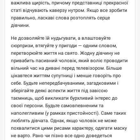
важлива щирість, причому представниці прекрасної
статі відчувають каверзу нутром. Якщо все зробити
правильно, ласкаві слова розтоплять серце
дівчини.
Не дозволяйте їй нудьгувати, а влаштовуйте
сюрпризи, втягуйте у пригоди — одним словом,
перетворюйте життя на свято. Жодну дівчину не
привабить пасивний чоловік, який воліє проводити
вільний час на дивані перед телевізором. Більше
цікавтеся життям супутниці і менше говоріть про
себе. Будьте непередбачуваними, загадковими і
зберігайте деякі аспекти життя під завісою
таємниць, щоб викликати бурхливий інтерес до
своєї персони. Будьте самовпевненим та
наполегливим (у рамках пристойності). Саме таких
люблять дівчата. Однак, якщо чоловік не може
похвалитися цими рисами характеру, одягати маску
не варто. Рано чи пізно все одно доведеться