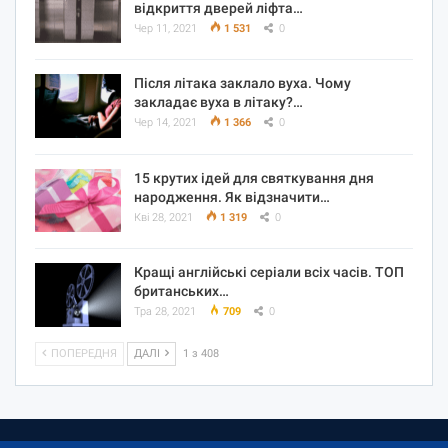
відкриття дверей ліфта…
Чер 11, 2021
1 531
0
Після літака заклало вуха. Чому
закладає вуха в літаку?…
Чер 14, 2021
1 366
0
15 крутих ідей для святкування дня
народження. Як відзначити…
Кві 28, 2021
1 319
0
Кращі англійські серіали всіх часів. ТОП
британських…
Тра 28, 2021
709
0
ПОПЕРЕДНЯ
ДАЛІ
1 з 408