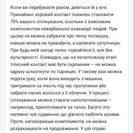
Коли ви перебуваєте разом, дивіться їй у вічі.
Принаймні зоровий контакт повинен становити
70% вашого спілкування, оскільки є важливим
компонентом невербальної взаємодії людей. При
цьому не можна забувати про легку посмішку,
інакше можна не привабити, а налякати супутницю.
При будь-якій нагоді легко торкайтеся її, але без
вульгарності. Очевидно, що на початковому етапі
тілесний контакт має бути скромним — не можна
одразу шльопнути по сідницях. У такому разі можна
подати руку, коли вона виходить з машини,
притримати за лікоть під час прогулянки або
забрати пасмо волосся з її обличчя. У процесі
спілкування можна ставати наполегливішим —
наприклад, прихоплювати за талію. Багато хто
напевно чув судження, що дівчата люблять вухами.
Проте, наговоривши компліментів, не можна
розраховувати на продовження. У цій справі