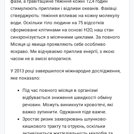
фази, а гравітаційне тяжіння кожні 12,4 годин
стимулюють припливи і відливи океанів. Фахівці
стверджують: тяжіння впливає на кожну молекулу
води. Оскільки тіло людини на 75 відсотків
сформоване клітинами на основі H2O, наш стан
синхронізується з місячними циклами. За повного
Місяця ці явища проявляють себе особливо
яскраво. Ми відчуваємо приплив енергії, з якою
часом не в змозі впоратися.
У 2013 році завершилося міжнародне дослідження,
яке показало:
Під час повного місяця в організмі
відбувається зниження швидкості обміну
речовин. Можуть виникнути кровотечі, які
важко зупинити. Одужання піде важче.
Зростає ризик захворювань шлунково-
кишкового тракту та отруєнь, оскільки
активізується життєдіяльність мікробів та