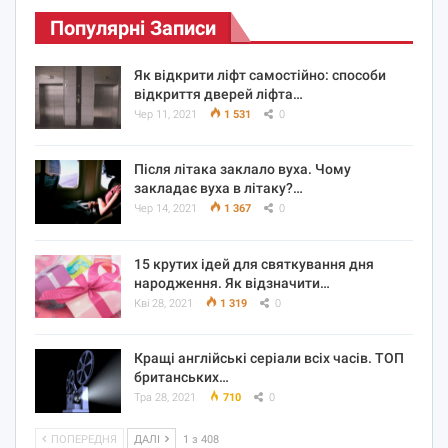
Популярні Записи
Як відкрити ліфт самостійно: способи
відкриття дверей ліфта…
Чер 11, 2021
1 531
0
Після літака заклало вуха. Чому
закладає вуха в літаку?…
Чер 14, 2021
1 367
0
15 крутих ідей для святкування дня
народження. Як відзначити…
Кві 28, 2021
1 319
0
Кращі англійські серіали всіх часів. ТОП
британських…
Тра 28, 2021
710
0
ПОПЕРЕДНЯ
ДАЛІ
1 з 408