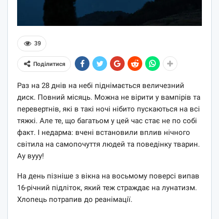
39
Поділитися
Раз на 28 днів на небі піднімається величезний
диск. Повний місяць. Можна не вірити у вампірів та
перевертнів, які в такі ночі нібито пускаються на всі
тяжкі. Але те, що багатьом у цей час стає не по собі
факт. І недарма: вчені встановили вплив нічного
світила на самопочуття людей та поведінку тварин.
Ау вууу!
На день пізніше з вікна на восьмому поверсі випав
16-річний підліток, який теж страждає на лунатизм.
Хлопець потрапив до реанімації.