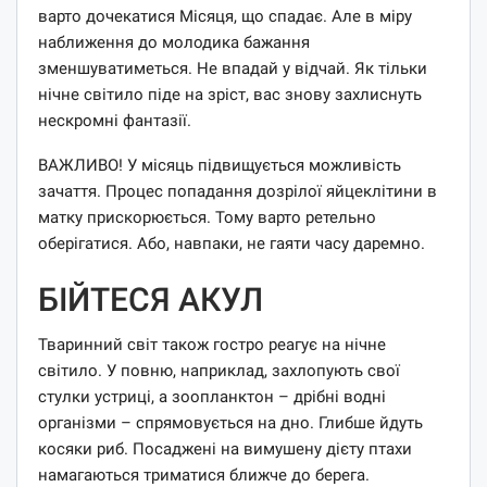
варто дочекатися Місяця, що спадає. Але в міру
наближення до молодика бажання
зменшуватиметься. Не впадай у відчай. Як тільки
нічне світило піде на зріст, вас знову захлиснуть
нескромні фантазії.
ВАЖЛИВО! У місяць підвищується можливість
зачаття. Процес попадання дозрілої яйцеклітини в
матку прискорюється. Тому варто ретельно
оберігатися. Або, навпаки, не гаяти часу даремно.
БІЙТЕСЯ АКУЛ
Тваринний світ також гостро реагує на нічне
світило. У повню, наприклад, захлопують свої
стулки устриці, а зоопланктон – дрібні водні
організми – спрямовується на дно. Глибше йдуть
косяки риб. Посаджені на вимушену дієту птахи
намагаються триматися ближче до берега.