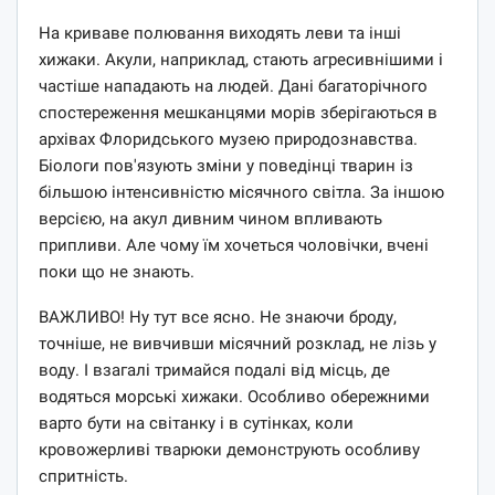
На криваве полювання виходять леви та інші
хижаки. Акули, наприклад, стають агресивнішими і
частіше нападають на людей. Дані багаторічного
спостереження мешканцями морів зберігаються в
архівах Флоридського музею природознавства.
Біологи пов'язують зміни у поведінці тварин із
більшою інтенсивністю місячного світла. За іншою
версією, на акул дивним чином впливають
припливи. Але чому їм хочеться чоловічки, вчені
поки що не знають.
ВАЖЛИВО! Ну тут все ясно. Не знаючи броду,
точніше, не вивчивши місячний розклад, не лізь у
воду. І взагалі тримайся подалі від місць, де
водяться морські хижаки. Особливо обережними
варто бути на світанку і в сутінках, коли
кровожерливі тварюки демонструють особливу
спритність.