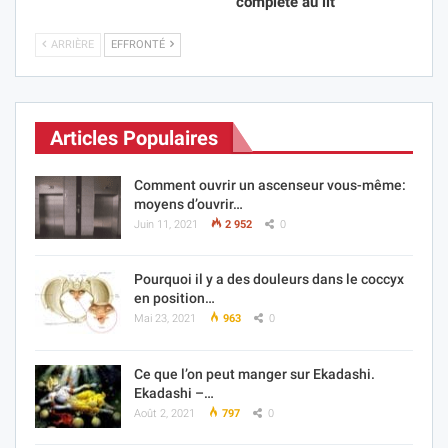
complète au lit
ARRIÈRE
EFFRONTÉ
Articles Populaires
Comment ouvrir un ascenseur vous-même:
moyens d’ouvrir…
Juin 11, 2021
2 952
0
Pourquoi il y a des douleurs dans le coccyx
en position…
Mai 23, 2021
963
0
Ce que l’on peut manger sur Ekadashi.
Ekadashi –…
Août 2, 2021
797
0