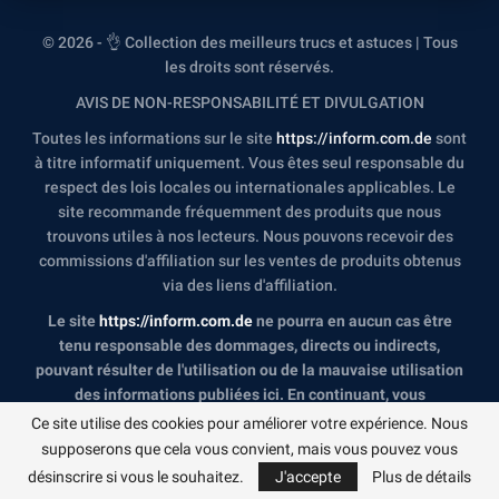
© 2026 - 👌 Collection des meilleurs trucs et astuces | Tous
les droits sont réservés.
AVIS DE NON-RESPONSABILITÉ ET DIVULGATION
Toutes les informations sur le site
https://inform.com.de
sont
à titre informatif uniquement. Vous êtes seul responsable du
respect des lois locales ou internationales applicables. Le
site recommande fréquemment des produits que nous
trouvons utiles à nos lecteurs. Nous pouvons recevoir des
commissions d'affiliation sur les ventes de produits obtenus
via des liens d'affiliation.
Le site
https://inform.com.de
ne pourra en aucun cas être
tenu responsable des dommages, directs ou indirects,
pouvant résulter de l'utilisation ou de la mauvaise utilisation
des informations publiées ici. En continuant, vous
reconnaissez avoir lu et accepté l'intégralité de notre
Ce site utilise des cookies pour améliorer votre expérience. Nous
avertissement
, et notre
Politique de confidentialité
.
supposerons que cela vous convient, mais vous pouvez vous
désinscrire si vous le souhaitez.
J'accepte
Plus de détails