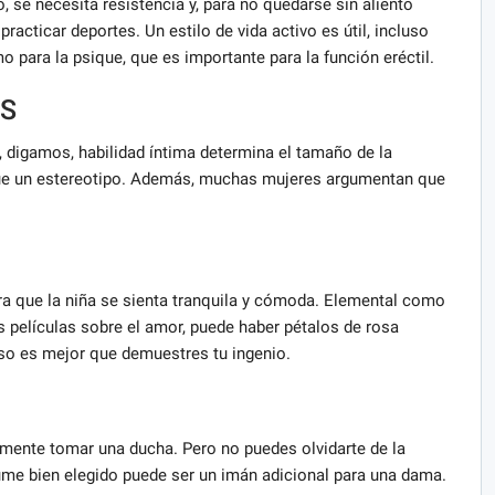
, se necesita resistencia y, para no quedarse sin aliento
acticar deportes. Un estilo de vida activo es útil, incluso
o para la psique, que es importante para la función eréctil.
OS
 digamos, habilidad íntima determina el tamaño de la
que un estereotipo. Además, muchas mujeres argumentan que
ra que la niña se sienta tranquila y cómoda. Elemental como
 películas sobre el amor, puede haber pétalos de rosa
caso es mejor que demuestres tu ingenio.
emente tomar una ducha. Pero no puedes olvidarte de la
rfume bien elegido puede ser un imán adicional para una dama.