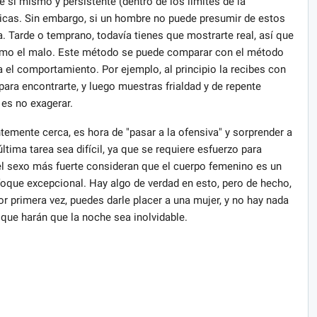
e sí mismo y persistente (dentro de los límites de la
hicas. Sin embargo, si un hombre no puede presumir de estos
. Tarde o temprano, todavía tienes que mostrarte real, así que
omo el malo. Este método se puede comparar con el método
 el comportamiento. Por ejemplo, al principio la recibes con
ra encontrarte, y luego muestras frialdad y de repente
 es no exagerar.
emente cerca, es hora de "pasar a la ofensiva" y sorprender a
última tarea sea difícil, ya que se requiere esfuerzo para
el sexo más fuerte consideran que el cuerpo femenino es un
que excepcional. Hay algo de verdad en esto, pero de hecho,
or primera vez, puedes darle placer a una mujer, y no hay nada
que harán que la noche sea inolvidable.