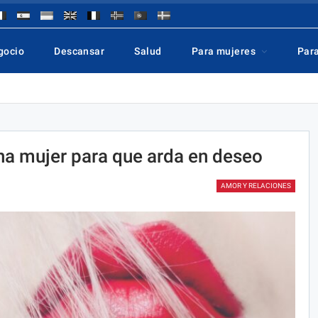
gocio
Descansar
Salud
Para mujeres
Par
a mujer para que arda en deseo
AMOR Y RELACIONES