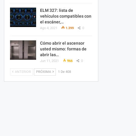
ELM 327: lista de
vehículos compatibles con
el escáner,…
Ago 4, 2021
1.399
0
Cómo abrir el ascensor
usted mismo: formas de
abrir las…
Jun 11, 2021
966
0
ANTERIOR
PRÓXIMA
1 De 408