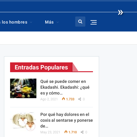
»
a los hombres
Más
Entradas Populares
Qué se puede comer en
Ekadashi. Ekadashi: ¿qué
es y cómo…
Ago 2, 2021
1.733
0
Por qué hay dolores en el
coxis al sentarse y ponerse
de…
May 23, 2021
1.710
0