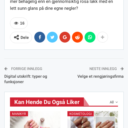
mer behagelig enn en gjennomsiktig rosa lakk med en
lett sunn glans på dine egne negler?
16
Dele
FORRIGE INNLEGG
NESTE INNLEGG
Digital utskrift: typer og
Velge et rengjøringsfirma
funksjoner
Kan Hende Du Også Liker
All
MANIKYR
KOSMETOLOGI