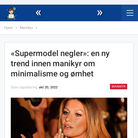
«
»
Hjem
Manikyr
«Supermodel negler»: en ny
trend innen manikyr om
minimalisme og ømhet
MANIKYR
Siste oppdatering
okt 20, 2022