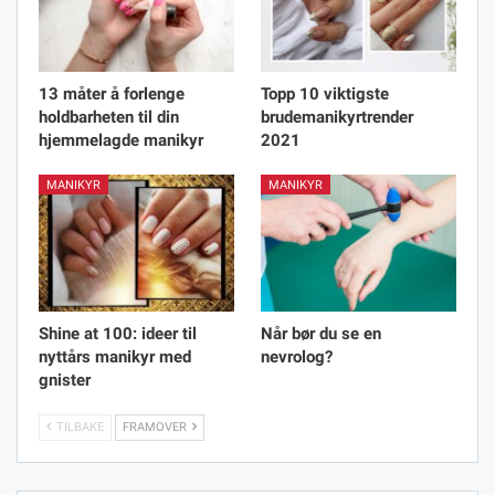
13 måter å forlenge
Topp 10 viktigste
holdbarheten til din
brudemanikyrtrender
hjemmelagde manikyr
2021
MANIKYR
MANIKYR
Shine at 100: ideer til
Når bør du se en
nyttårs manikyr med
nevrolog?
gnister
TILBAKE
FRAMOVER