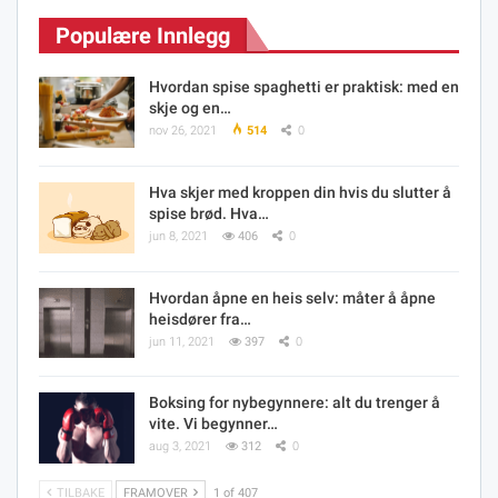
Populære Innlegg
Hvordan spise spaghetti er praktisk: med en
skje og en…
nov 26, 2021
514
0
Hva skjer med kroppen din hvis du slutter å
spise brød. Hva…
jun 8, 2021
406
0
Hvordan åpne en heis selv: måter å åpne
heisdører fra…
jun 11, 2021
397
0
Boksing for nybegynnere: alt du trenger å
vite. Vi begynner…
aug 3, 2021
312
0
TILBAKE
FRAMOVER
1 of 407