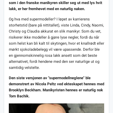
som i den franske manikyren skiller seg ut med lys hvit
lakk, er her fremhevet med en naturlig naken.
Og hva med supermodeller? I løpet av karrierens
storhetstid (bare på nittitallet), viste Linda, Cindy, Naomi,
Christy og Claudia akkurat en slik manikyr. Som du vet,
risikerer ikke modeller å gjøre lyse negler, fordi du når
som helst kan bli kalt til skytingen, hvor et knallrødt eller
mørkt sjokoladebelegg vil være upassende. Derfor ble
en gjennomskinnelig rosa lakk ansett som det beste
alternativet, fordi hendene med den ser naturlige ut og
samtidig velstelte.
Den siste versjonen av "supermodellneglene" ble
demonstrert av Nicola Peltz ved ekteskapet hennes med
Brooklyn Beckham. Manikyristen hennes er naturlig nok
Tom Bachik.