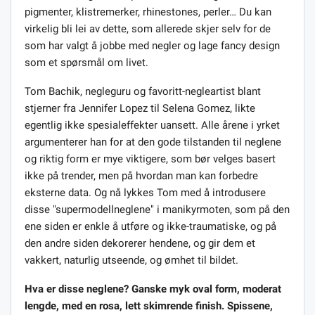
pigmenter, klistremerker, rhinestones, perler… Du kan
virkelig bli lei av dette, som allerede skjer selv for de
som har valgt å jobbe med negler og lage fancy design
som et spørsmål om livet.
Tom Bachik, negleguru og favoritt-negleartist blant
stjerner fra Jennifer Lopez til Selena Gomez, likte
egentlig ikke spesialeffekter uansett. Alle årene i yrket
argumenterer han for at den gode tilstanden til neglene
og riktig form er mye viktigere, som bør velges basert
ikke på trender, men på hvordan man kan forbedre
eksterne data. Og nå lykkes Tom med å introdusere
disse "supermodellneglene" i manikyrmoten, som på den
ene siden er enkle å utføre og ikke-traumatiske, og på
den andre siden dekorerer hendene, og gir dem et
vakkert, naturlig utseende, og ømhet til bildet.
Hva er disse neglene? Ganske myk oval form, moderat
lengde, med en rosa, lett skimrende finish. Spissene,