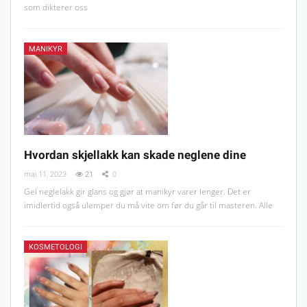
som dikterer oss
MANIKYR
Hvordan skjellakk kan skade neglene dine
mai 11, 2023
21
0
Gel neglelakk gir glans og gjør at manikyr varer lenger. Det er
imidlertid også ulemper du må vite om før du går til masteren. Alle
KOSMETOLOGI