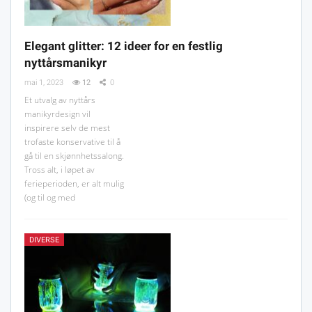
Elegant glitter: 12 ideer for en festlig
nyttårsmanikyr
mai 1, 2023
12
0
Et utvalg av nyttårs
manikyrdesign vil
inspirere selv de mest
trofaste konservative til å
gå til en skjønnhetssalong.
Tross alt, i løpet av
ferieperioden, er alt mulig
(og til og med
DIVERSE