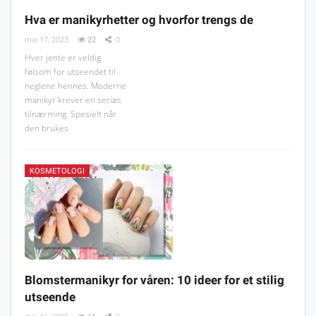
Hva er manikyrhetter og hvorfor trengs de
mai 17, 2023
22
0
Hver jente er veldig
følsom for utseendet til
neglene hennes. Moderne
manikyr krever en seriøs
tilnærming. Spesielt når
den brukes
KOSMETOLOGI
Blomstermanikyr for våren: 10 ideer for et stilig
utseende