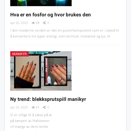
Hva er en fosfor og hvor brukes den
apr 30, 2023
19
0
I den moderne verden er det en pulverkomponent som er i stand til
å konvertere tre typer energi, som termisk, mekanisk og lys, til
MANIKYR
Ny trend: blekksprutspill manikyr
apr 24, 2023
11
0
Vi er villige til å satse på at
på tampen av Halloween
vil mange av dere tenke