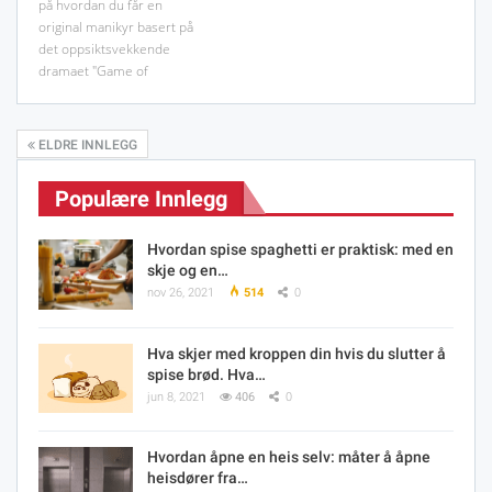
på hvordan du får en
original manikyr basert på
det oppsiktsvekkende
dramaet "Game of
ELDRE INNLEGG
Populære Innlegg
Hvordan spise spaghetti er praktisk: med en
skje og en…
nov 26, 2021
514
0
Hva skjer med kroppen din hvis du slutter å
spise brød. Hva…
jun 8, 2021
406
0
Hvordan åpne en heis selv: måter å åpne
heisdører fra…