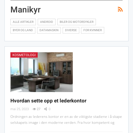
Manikyr
ALLE ARTIKLER
ANDROID
BILER OG MOTORSYKLER
BYER OG LAND
DATAMASKIN
DIVERSE
FOR KVINNER
KOSMETOLOGI
Hvordan sette opp et lederkontor
mai 25, 2023
27
0
Ordningen av lederens kontor er en av de viktigste stadiene i å skape
selskapets image i den moderne verden. Fra hvor kompetent og