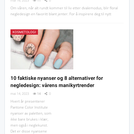
mai 16, 2023
11
0
Om våren, når alt rundt kommer til liv etter dvalemodus, blir floral
negledesign en favoritt blant jenter. For å inspirere deg til nytt
KOSMETOLOGI
10 faktiske nyanser og 8 alternativer for
negledesign: vårens manikyrtrender
mai 14, 2023
14
0
Hvert år presenterer
Pantone Color Institute
nyanser av paletten, som
ikke bare brukes i klær,
men også i neglekunst.
Det er disse nyansene