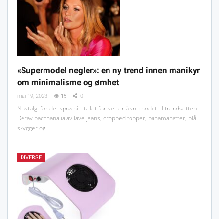
«Supermodel negler»: en ny trend innen manikyr
om minimalisme og ømhet
mai 19, 2023
15
0
Nostalgi for det sprø nittitallet fortsetter å snu hodet til trendsettere.
Derav bacchanalia av lave jeans, cropped topper, panamahatter, blå
skygger og
DIVERSE