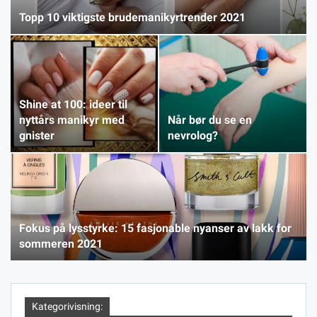
Topp 10 viktigste brudemanikyrtrender 2021
Shine at 100: ideer til
nyttårs manikyr med
Når bør du se en
gnister
nevrolog?
Fokus på lysstyrke: 15 fasjonable nyanser av lakk for
sommeren 2021
Kategorivisning: