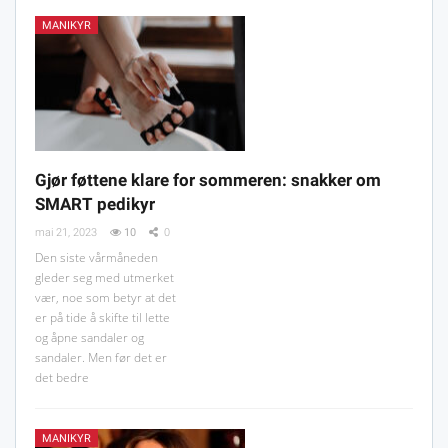
MANIKYR
Gjør føttene klare for sommeren: snakker om
SMART pedikyr
mai 21, 2023
10
0
Den siste vårmåneden
gleder seg med utmerket
vær, noe som betyr at det
er på tide å skifte til lette
og åpne sandaler og
sandaler. Men før det er
det bedre
MANIKYR