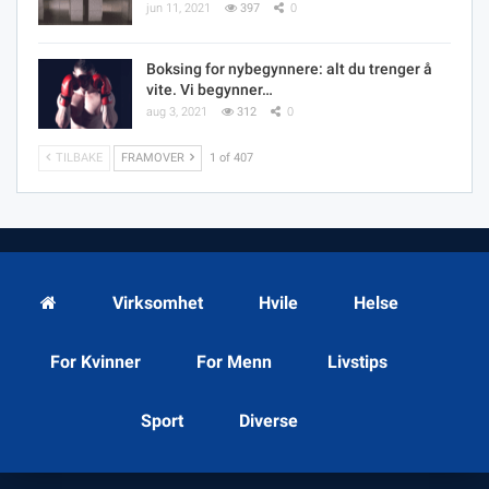
jun 11, 2021
397
0
Boksing for nybegynnere: alt du trenger å
vite. Vi begynner…
aug 3, 2021
312
0
TILBAKE
FRAMOVER
1 of 407
Virksomhet
Hvile
Helse
For Kvinner
For Menn
Livstips
Sport
Diverse