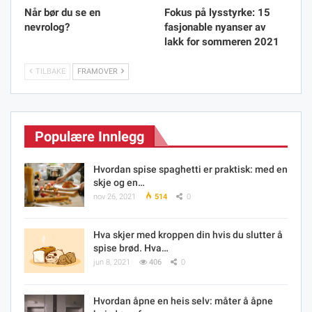
Når bør du se en
Fokus på lysstyrke: 15
nevrolog?
fasjonable nyanser av
lakk for sommeren 2021
TILBAKE
FRAMOVER
Populære Innlegg
Hvordan spise spaghetti er praktisk: med en
skje og en…
nov 26, 2021
514
0
Hva skjer med kroppen din hvis du slutter å
spise brød. Hva…
jun 8, 2021
406
0
Hvordan åpne en heis selv: måter å åpne