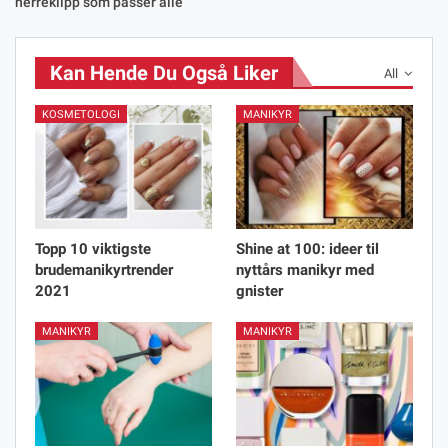
herreklipp som passer alle
Kan Hende Du Også Liker
All
KOSMETOLOGI
MANIKYR
Topp 10 viktigste
Shine at 100: ideer til
brudemanikyrtrender
nyttårs manikyr med
2021
gnister
MANIKYR
MANIKYR