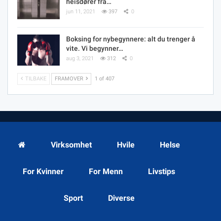
heisdører fra…
jun 11, 2021
397
0
Boksing for nybegynnere: alt du trenger å
vite. Vi begynner…
aug 3, 2021
312
0
TILBAKE
FRAMOVER
1 of 407
Virksomhet
Hvile
Helse
For Kvinner
For Menn
Livstips
Sport
Diverse