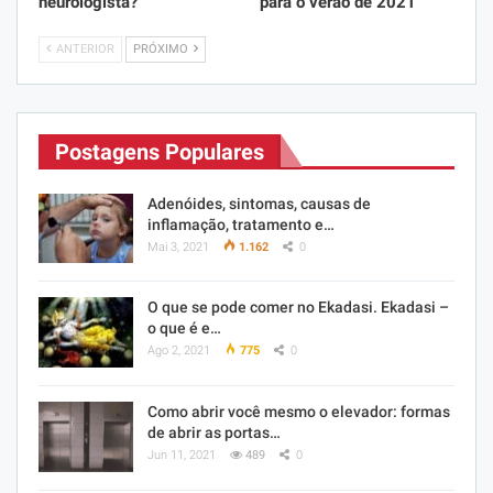
neurologista?
para o verão de 2021
ANTERIOR
PRÓXIMO
Postagens Populares
Adenóides, sintomas, causas de
inflamação, tratamento e…
Mai 3, 2021
1.162
0
O que se pode comer no Ekadasi. Ekadasi –
o que é e…
Ago 2, 2021
775
0
Como abrir você mesmo o elevador: formas
de abrir as portas…
Jun 11, 2021
489
0