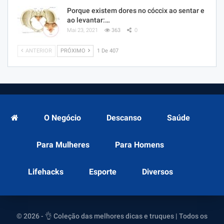
Porque existem dores no cóccix ao sentar e
ao levantar:…
Mai 23, 2021
363
0
ANTERIOR
PRÓXIMO
1 De 407
O Negócio
Descanso
Saúde
Para Mulheres
Para Homens
Lifehacks
Esporte
Diversos
© 2026 - 👌 Coleção das melhores dicas e truques | Todos os