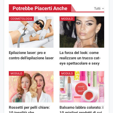
Potrebbe Piacerti Anche
Tutti
COSMETOLOGIA
MODULO
Epilazione laser: pro e
La forza del look: come
contro dell’epilazione laser
realizzare un trucco cat-
eye spettacolare e sexy
MODULO
MODULO
Rossetti per pelli chiare:
Balsamo labbra colorato: i
10 tonalità che
10 migliori prodotti di cui