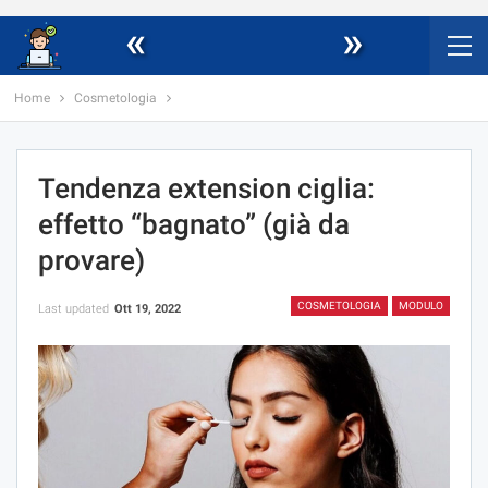
«
»
Home
Cosmetologia
Tendenza extension ciglia:
effetto “bagnato” (già da
provare)
COSMETOLOGIA
MODULO
Last updated
Ott 19, 2022