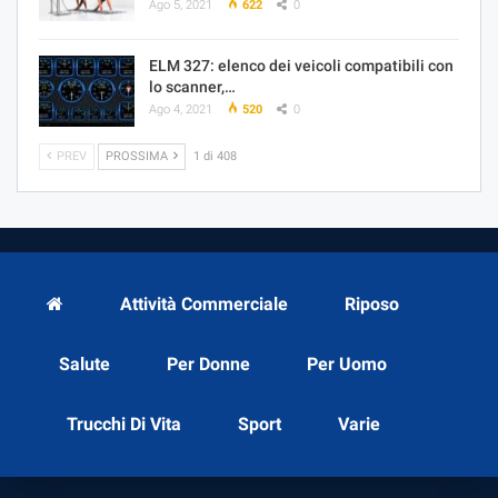
Ago 5, 2021
622
0
ELM 327: elenco dei veicoli compatibili con
lo scanner,…
Ago 4, 2021
520
0
PREV
PROSSIMA
1 di 408
Attività Commerciale
Riposo
Salute
Per Donne
Per Uomo
Trucchi Di Vita
Sport
Varie