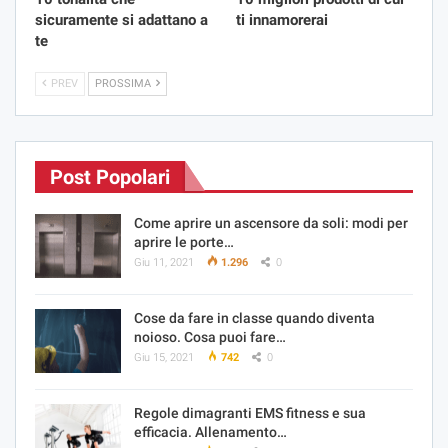
sicuramente si adattano a
ti innamorerai
te
PREV
PROSSIMA
Post Popolari
Come aprire un ascensore da soli: modi per
aprire le porte…
Giu 11, 2021
1.296
0
Cose da fare in classe quando diventa
noioso. Cosa puoi fare…
Giu 15, 2021
742
0
Regole dimagranti EMS fitness e sua
efficacia. Allenamento…