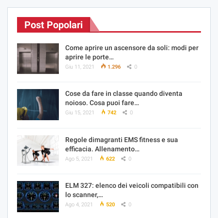
Post Popolari
Come aprire un ascensore da soli: modi per
aprire le porte…
Giu 11, 2021
1.296
0
Cose da fare in classe quando diventa
noioso. Cosa puoi fare…
Giu 15, 2021
742
0
Regole dimagranti EMS fitness e sua
efficacia. Allenamento…
Ago 5, 2021
622
0
ELM 327: elenco dei veicoli compatibili con
lo scanner,…
Ago 4, 2021
520
0