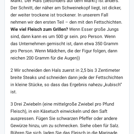
Markt. Der Hals (besonders auf dem Markt) ist anders.
Der Schnitt, der näher am Schweinekopf liegt, ist dicker,
der weiter trockene ist trockener. In unserem Fall
nehmen wir den ersten Teil – den mit den Fettschichten.
Wie viel Fleisch zum Grillen?
Wenn Esser große Jungs
sind, dann kann es um 500 gr sein. pro Person. Wenn
das Unternehmen gemischt ist, dann etwa 350 Gramm
pro Person. Wenn Mädchen, die der Figur folgen, dann
reichen 200 Gramm für die Augen))
2 Wir schneiden den Hals zuerst in 2,5 bis 3 Zentimeter
breite Steaks und schneiden dann jede der Fettschichten
in kleine Stücke, so dass das Ergebnis nahezu „kubisch“
ist.
3 Drei Zwiebeln (eine mittelgroße Zwiebel pro Pfund
Fleisch), in ein Käsetuch einwickeln und den Saft
auspressen. Fügen Sie schwarzen Pfeffer oder andere
Gewürze hinzu, um zu schmecken. Siehe oben für Salz.
Rühren Sie sich, laden Sie das Fleisch in die Marinade,