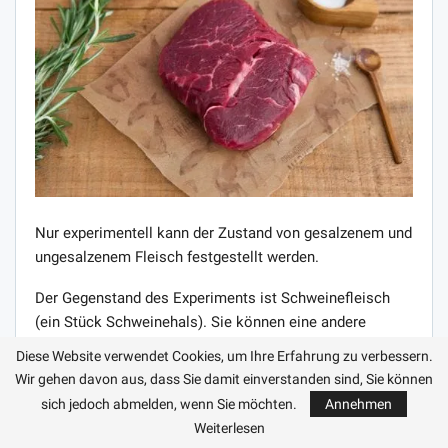
Nur experimentell kann der Zustand von gesalzenem und
ungesalzenem Fleisch festgestellt werden.
Der Gegenstand des Experiments ist Schweinefleisch
(ein Stück Schweinehals). Sie können eine andere
Fleischsorte verwenden, sogar marmoriertes
Diese Website verwendet Cookies, um Ihre Erfahrung zu verbessern.
Rindfleisch, sogar Lammfleisch, sogar Hühnerfleisch.
Wir gehen davon aus, dass Sie damit einverstanden sind, Sie können
Dies ist ein unbedeutender Faktor. Und die
sich jedoch abmelden, wenn Sie möchten.
Annehmen
Kochprinzipien sind identisch. Der einzige Unterschied
Weiterlesen
liegt in den Details.