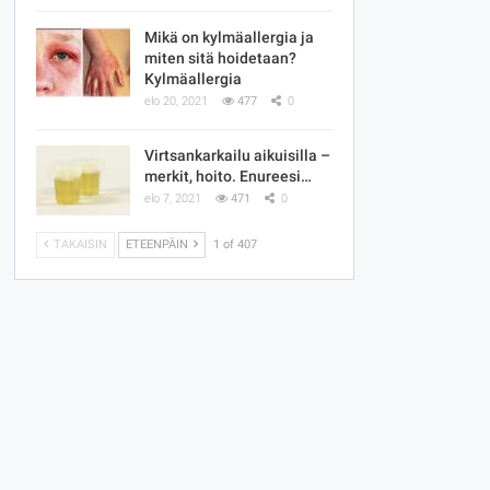
Mikä on kylmäallergia ja
miten sitä hoidetaan?
Kylmäallergia
elo 20, 2021
477
0
Virtsankarkailu aikuisilla –
merkit, hoito. Enureesi…
elo 7, 2021
471
0
TAKAISIN
ETEENPÄIN
1 of 407