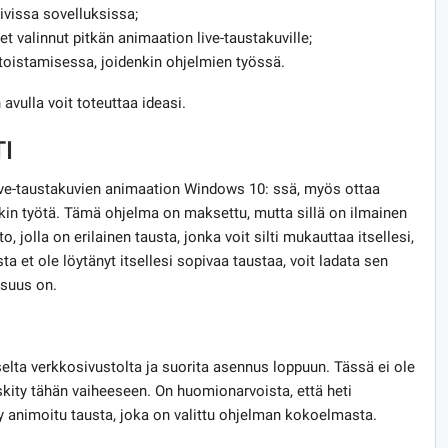
ivissa sovelluksissa;
et valinnut pitkän animaation live-taustakuville;
 toistamisessa, joidenkin ohjelmien työssä.
avulla voit toteuttaa ideasi.
I
live-taustakuvien animaation Windows 10: ssä, myös ottaa
kin työtä. Tämä ohjelma on maksettu, mutta sillä on ilmainen
, jolla on erilainen tausta, jonka voit silti mukauttaa itsellesi,
ta et ole löytänyt itsellesi sopivaa taustaa, voit ladata sen
isuus on.
elta verkkosivustolta ja suorita asennus loppuun. Tässä ei ole
ity tähän vaiheeseen. On huomionarvoista, että heti
 animoitu tausta, joka on valittu ohjelman kokoelmasta.