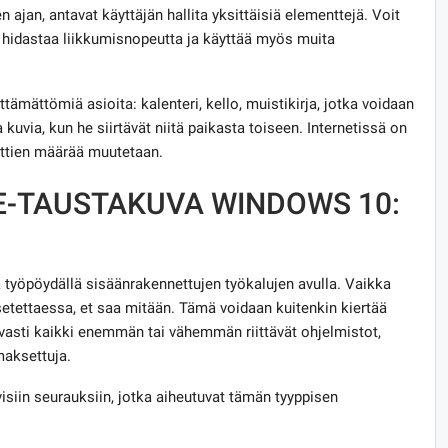
 ajan, antavat käyttäjän hallita yksittäisiä elementtejä. Voit
, hidastaa liikkumisnopeutta ja käyttää myös muita
ttämättömiä asioita: kalenteri, kello, muistikirja, jotka voidaan
a kuvia, kun he siirtävät niitä paikasta toiseen. Internetissä on
nttien määrää muutetaan.
E-TAUSTAKUVA WINDOWS 10:
työpöydällä sisäänrakennettujen työkalujen avulla. Vaikka
setettaessa, et saa mitään. Tämä voidaan kuitenkin kiertää
vasti kaikki enemmän tai vähemmän riittävät ohjelmistot,
 maksettuja.
isiin seurauksiin, jotka aiheutuvat tämän tyyppisen