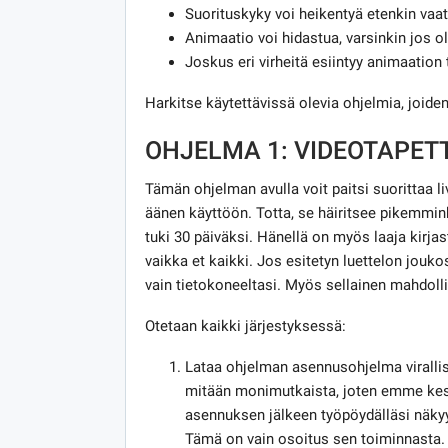
Suorituskyky voi heikentyä etenkin vaat
Animaatio voi hidastua, varsinkin jos ol
Joskus eri virheitä esiintyy animaation
Harkitse käytettävissä olevia ohjelmia, joiden 
OHJELMA 1: VIDEOTAPETT
Tämän ohjelman avulla voit paitsi suorittaa 
äänen käyttöön. Totta, se häiritsee pikemmin
tuki 30 päiväksi. Hänellä on myös laaja kirjasto
vaikka et kaikki. Jos esitetyn luettelon joukos
vain tietokoneeltasi. Myös sellainen mahdoll
Otetaan kaikki järjestyksessä:
Lataa ohjelman asennusohjelma virallis
mitään monimutkaista, joten emme kesk
asennuksen jälkeen työpöydälläsi näkyy
Tämä on vain osoitus sen toiminnasta.