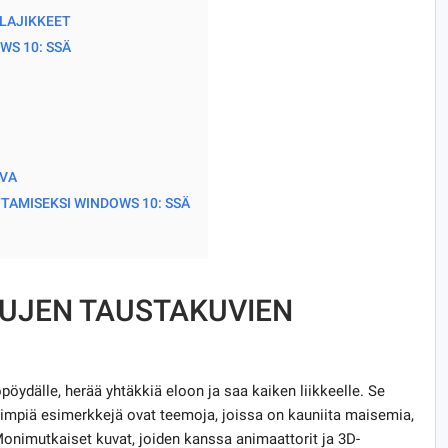
LAJIKKEET
WS 10: SSÄ
UVA
AMISEKSI WINDOWS 10: SSÄ
TUJEN TAUSTAKUVIEN
öpöydälle, herää yhtäkkiä eloon ja saa kaiken liikkeelle. Se
isimpiä esimerkkejä ovat teemoja, joissa on kauniita maisemia,
Monimutkaiset kuvat, joiden kanssa animaattorit ja 3D-