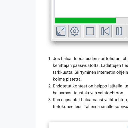
Jos haluat luoda uuden soittolistan täh
kehittäjän pääsivustolta. Ladattujen t
tarkkuutta. Siirtyminen Internetin ohje
kolme pistettä.
Ehdotetut kohteet on helppo lajitella luo
haluamasi taustakuvan vaihtoehtoon.
Kun napsautat haluamaasi vaihtoehtoa, 
tietokoneellesi. Tallenna sinulle sopi