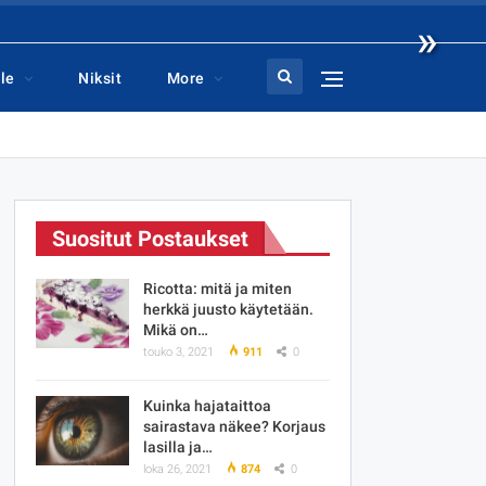
»
le
Niksit
More
Suositut Postaukset
Ricotta: mitä ja miten
herkkä juusto käytetään.
Mikä on…
touko 3, 2021
911
0
Kuinka hajataittoa
sairastava näkee? Korjaus
lasilla ja…
loka 26, 2021
874
0