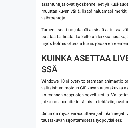
asiantuntijat ovat työskennelleet yli kuukauden
muuttaa kuvan väriä, lisätä haluamasi merkit
vaihtoehtoja.
Tarpeellisesti on jokapäiväisissä asioissa väl
poistaa tai lisätä. Lapsille on leikkiä hauskoj
myös kolmiulotteisia kuvia, joissa eri eleme
KUINKA ASETTAA LIV
SSÄ
Windows 10 ei pysty toistamaan animaatioita 
valitsisit animoidun GIF-kuvan taustakuvaa a
kolmannen osapuolen sovelluksilla. Valitetta
jotka on suunniteltu tällaisiin tehtäviin, ovat
Sinun on myös varauduttava joihinkin negatiiv
taustakuvan sijoittamisesta työpöydällesi: