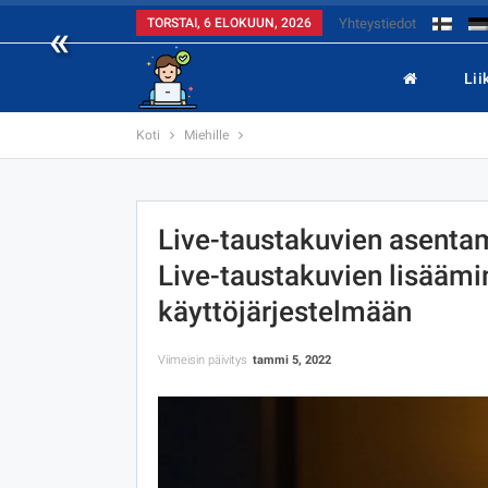
«
TORSTAI, 6 ELOKUUN, 2026
Yhteystiedot
Lii
Koti
Miehille
Live-taustakuvien asenta
Live-taustakuvien lisääm
käyttöjärjestelmään
Viimeisin päivitys
tammi 5, 2022