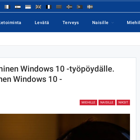
ketoiminta
Levätä
Terveys
Naisille
Miehil
minen Windows 10 -työpöydälle.
inen Windows 10 -
MIEHILLE
NAISILLE
NIKSIT