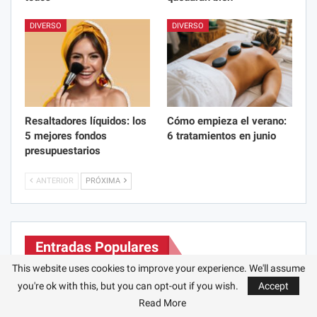
DIVERSO
DIVERSO
Resaltadores líquidos: los
Cómo empieza el verano:
5 mejores fondos
6 tratamientos en junio
presupuestarios
ANTERIOR
PRÓXIMA
Entradas Populares
This website uses cookies to improve your experience. We'll assume
Qué se puede comer en Ekadashi. Ekadashi:
you're ok with this, but you can opt-out if you wish.
Accept
¿qué es y cómo…
Read More
Ago 2, 2021
1.733
0