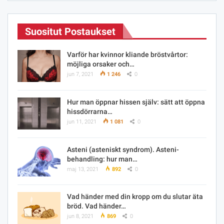
Suositut Postaukset
Varför har kvinnor kliande bröstvårtor:
möjliga orsaker och…
jun 7, 2021
1 246
0
Hur man öppnar hissen själv: sätt att öppna
hissdörrarna…
jun 11, 2021
1 081
0
Asteni (asteniskt syndrom). Asteni-
behandling: hur man…
maj 13, 2021
892
0
Vad händer med din kropp om du slutar äta
bröd. Vad händer…
jun 8, 2021
869
0