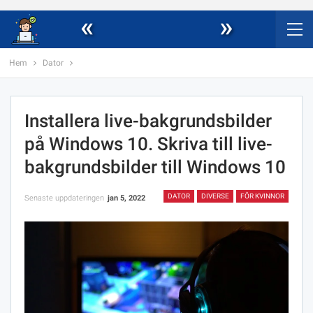
«
»
Hem
Dator
Installera live-bakgrundsbilder
på Windows 10. Skriva till live-
bakgrundsbilder till Windows 10
DATOR
DIVERSE
FÖR KVINNOR
Senaste uppdateringen
jan 5, 2022