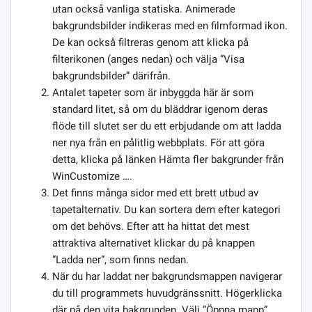
utan också vanliga statiska. Animerade
bakgrundsbilder indikeras med en filmformad ikon.
De kan också filtreras genom att klicka på
filterikonen (anges nedan) och välja ”Visa
bakgrundsbilder” därifrån.
Antalet tapeter som är inbyggda här är som
standard litet, så om du bläddrar igenom deras
flöde till slutet ser du ett erbjudande om att ladda
ner nya från en pålitlig webbplats. För att göra
detta, klicka på länken Hämta fler bakgrunder från
WinCustomize ….
Det finns många sidor med ett brett utbud av
tapetalternativ. Du kan sortera dem efter kategori
om det behövs. Efter att ha hittat det mest
attraktiva alternativet klickar du på knappen
”Ladda ner”, som finns nedan.
När du har laddat ner bakgrundsmappen navigerar
du till programmets huvudgränssnitt. Högerklicka
där på den vita bakgrunden. Välj ”Öppna mapp”