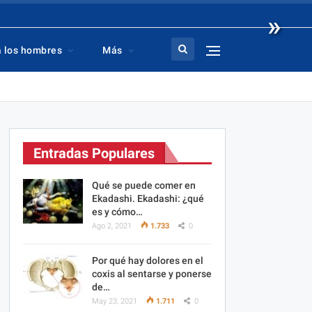
»
a los hombres
Más
Entradas Populares
Qué se puede comer en
Ekadashi. Ekadashi: ¿qué
es y cómo…
Ago 2, 2021
1.733
0
Por qué hay dolores en el
coxis al sentarse y ponerse
de…
May 23, 2021
1.711
0