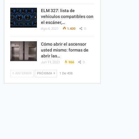
ELM 327: lista de
vehículos compatibles con
el escáner,…
Ago 4, 2021
1.400
0
Cómo abrir el ascensor
usted mismo: formas de
abrir las…
Jun 11, 2021
966
0
ANTERIOR
PRÓXIMA
1 De 408