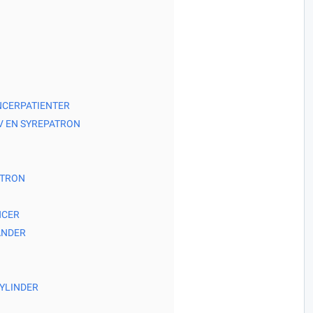
NCERPATIENTER
 EN SYREPATRON
ATRON
NCER
ÄNDER
YLINDER