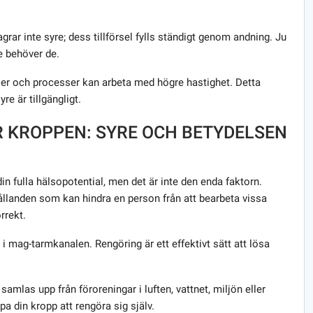
rar inte syre; dess tillförsel fylls ständigt genom andning. Ju
e behöver de.
ller och processer kan arbeta med högre hastighet. Detta
e är tillgängligt.
R KROPPEN: SYRE OCH BETYDELSEN
a din fulla hälsopotential, men det är inte den enda faktorn.
hållanden som kan hindra en person från att bearbeta vissa
rrekt.
 i mag-tarmkanalen. Rengöring är ett effektivt sätt att lösa
 samlas upp från föroreningar i luften, vattnet, miljön eller
a din kropp att rengöra sig själv.