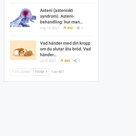
Asteni (asteniskt
syndrom). Asteni-
behandling: hur man…
maj 13, 2021
892
0
Vad händer med din kropp
om du slutar äta bröd. Vad
händer…
jun 8, 2021
869
0
TILLBAKA
FRAM
1 av 407