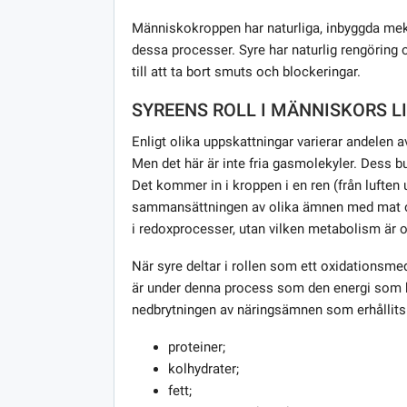
Människokroppen har naturliga, inbyggda meka
dessa processer. Syre har naturlig rengöring
till att ta bort smuts och blockeringar.
SYREENS ROLL I MÄNNISKORS L
Enligt olika uppskattningar varierar andelen 
Men det här är inte fria gasmolekyler. Dess bu
Det kommer in i kroppen i en ren (från luften 
sammansättningen av olika ämnen med mat oc
i redoxprocesser, utan vilken metabolism är o
När syre deltar i rollen som ett oxidationsme
är under denna process som den energi som k
nedbrytningen av näringsämnen som erhållits
proteiner;
kolhydrater;
fett;