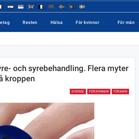
retag
Resten
Hälsa
För kvinnor
För män
yre- och syrebehandling. Flera myter
på kroppen
DIVERSE
FÖR KVINNOR
FÖR MÄN