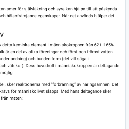
nismer för självläkning och syre kan hjälpa till att påskynda
 och hälsofrämjande egenskaper. När det används hjälper det
IV
av detta kemiska element i människokroppen från 62 till 65%.
lk är en del av olika föreningar och först och främst vatten.
under andning) och bunden form (det vill säga i
h vätskor). Dess huvudroll i människokroppen är deltagande
möjlig.
del, sker reaktionerna med ”förbränning” av näringsämnen. Det
rävs för människolivet släpps. Med hans deltagande sker
 från maten: