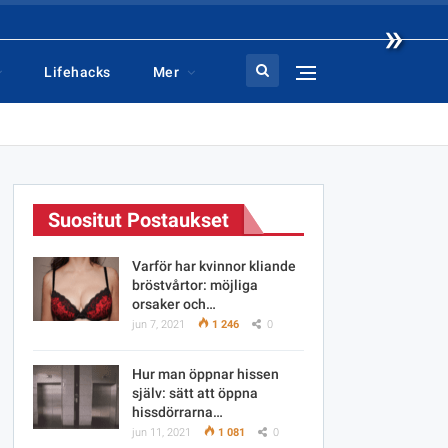
»
Lifehacks
Mer
Suositut Postaukset
Varför har kvinnor kliande
bröstvårtor: möjliga
orsaker och…
jun 7, 2021
1 246
0
Hur man öppnar hissen
själv: sätt att öppna
hissdörrarna…
jun 11, 2021
1 081
0