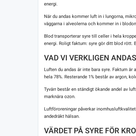
energi.
När du andas kommer luft in i lungorna, mik
väggarna i alveolerna och kommer in i blodo
Blod transporterar syre till celler i hela krop
energi. Roligt faktum: syre gör ditt blod rött. 
VAD VI VERKLIGEN ANDA
Luften du andas är inte bara syre. Faktum är a
hela 78%. Resterande 1% består av argon, ko
Tyvärr består en ständigt ökande andel av lu
marknära ozon.
Luftföroreningar påverkar inomhusluftkvalitet
andedräkt hälsan.
VÄRDET PÅ SYRE FÖR KR