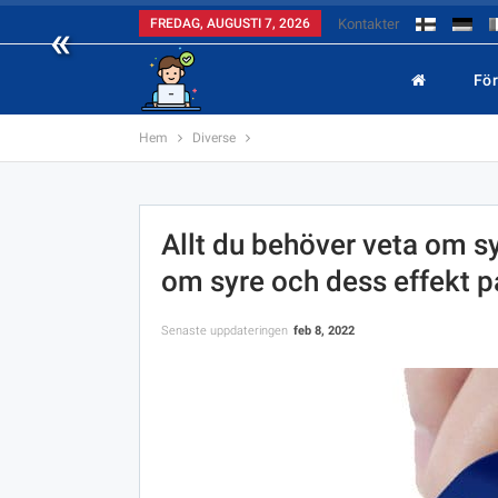
«
FREDAG, AUGUSTI 7, 2026
Kontakter
Fö
Hem
Diverse
Allt du behöver veta om s
om syre och dess effekt 
Senaste uppdateringen
feb 8, 2022