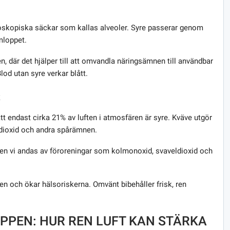
roskopiska säckar som kallas alveoler. Syre passerar genom
mloppet.
pen, där det hjälper till att omvandla näringsämnen till användbar
Blod utan syre verkar blått.
S
tt endast cirka 21% av luften i atmosfären är syre. Kväve utgör
ldioxid och andra spårämnen.
ften vi andas av föroreningar som kolmonoxid, svaveldioxid och
en och ökar hälsoriskerna. Omvänt bibehåller frisk, ren
OPPEN: HUR REN LUFT KAN STÄRKA