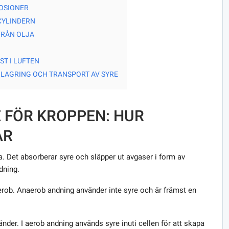
OSIONER
CYLINDERN
FRÅN OLJA
T I LUFTEN
LAGRING OCH TRANSPORT AV SYRE
 FÖR KROPPEN: HUR
AR
. Det absorberar syre och släpper ut avgaser i form av
dning.
erob. Anaerob andning använder inte syre och är främst en
der. I aerob andning används syre inuti cellen för att skapa