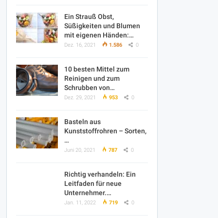
Ein Strauß Obst,
Süßigkeiten und Blumen
mit eigenen Händen:…
Dez. 16, 2021
1.586
0
10 besten Mittel zum
Reinigen und zum
Schrubben von…
Dez. 29, 2021
953
0
Basteln aus
Kunststoffrohren – Sorten,
…
Juni 20, 2021
787
0
Richtig verhandeln: Ein
Leitfaden für neue
Unternehmer.…
Jan. 11, 2022
719
0