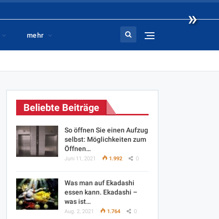
»
mehr
Beliebte Beiträge
So öffnen Sie einen Aufzug
selbst: Möglichkeiten zum
Öffnen…
Juni 11, 2021
1.992
0
Was man auf Ekadashi
essen kann. Ekadashi –
was ist…
Aug. 2, 2021
1.764
0