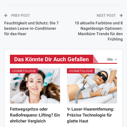
PREV POST
NEXT POST
Feuchtigkeit und Schutz: Die 7
10 aktuelle Farbtöne und 8
besten Leave-in-Conditioner
Nageldesign-Optionen:
für das Haar
Maniküre-Trends für den
Frühling
Das Könnte Dir Auch Gefallen
Alle
COSMETOLOGIE
COSMETOLOGIE
Fettwegspritze oder
✨ Laser-Haarentfernung:
Radiofrequenz-Lifting? Ein
Präzise Technologie für
ehrlicher Vergleich
glatte Haut