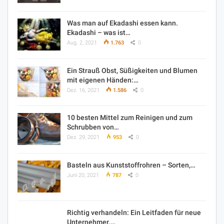
Was man auf Ekadashi essen kann.
Ekadashi – was ist…
Aug. 2, 2021
1.763
0
Ein Strauß Obst, Süßigkeiten und Blumen
mit eigenen Händen:…
Dez. 16, 2021
1.586
0
10 besten Mittel zum Reinigen und zum
Schrubben von…
Dez. 29, 2021
953
0
Basteln aus Kunststoffrohren – Sorten,…
Juni 20, 2021
787
0
Richtig verhandeln: Ein Leitfaden für neue
Unternehmer.…