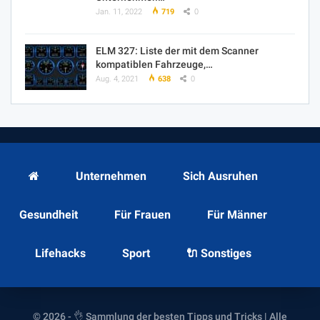
Jan. 11, 2022
719
0
ELM 327: Liste der mit dem Scanner
kompatiblen Fahrzeuge,…
Aug. 4, 2021
638
0
Unternehmen
Sich Ausruhen
Gesundheit
Für Frauen
Für Männer
Lifehacks
Sport
🔌 Sonstiges
© 2026 - 👌 Sammlung der besten Tipps und Tricks | Alle