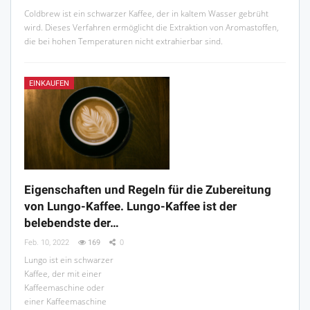
Coldbrew ist ein schwarzer Kaffee, der in kaltem Wasser gebrüht
wird. Dieses Verfahren ermöglicht die Extraktion von Aromastoffen,
die bei hohen Temperaturen nicht extrahierbar sind.
EINKAUFEN
Eigenschaften und Regeln für die Zubereitung
von Lungo-Kaffee. Lungo-Kaffee ist der
belebendste der…
Feb. 10, 2022
169
0
Lungo ist ein schwarzer
Kaffee, der mit einer
Kaffeemaschine oder
einer Kaffeemaschine