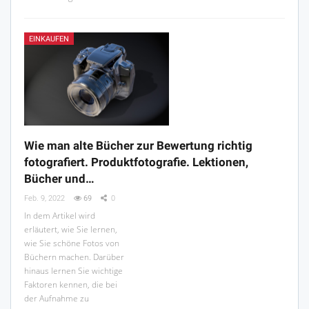
EINKAUFEN
Wie man alte Bücher zur Bewertung richtig
fotografiert. Produktfotografie. Lektionen,
Bücher und…
Feb. 9, 2022
69
0
In dem Artikel wird
erläutert, wie Sie lernen,
wie Sie schöne Fotos von
Büchern machen. Darüber
hinaus lernen Sie wichtige
Faktoren kennen, die bei
der Aufnahme zu