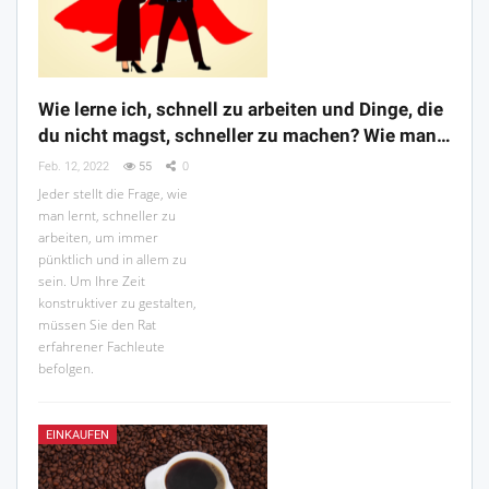
Wie lerne ich, schnell zu arbeiten und Dinge, die
du nicht magst, schneller zu machen? Wie man…
Feb. 12, 2022
55
0
Jeder stellt die Frage, wie
man lernt, schneller zu
arbeiten, um immer
pünktlich und in allem zu
sein. Um Ihre Zeit
konstruktiver zu gestalten,
müssen Sie den Rat
erfahrener Fachleute
befolgen.
EINKAUFEN