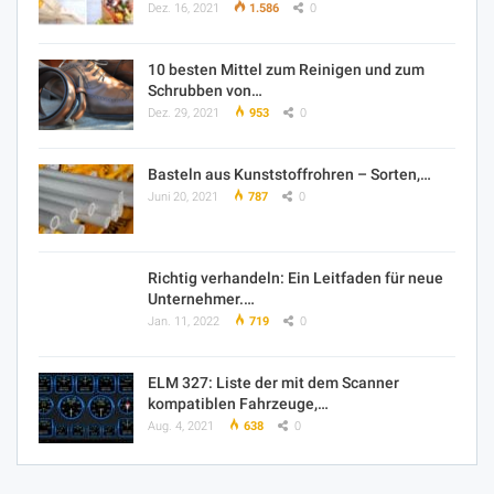
Dez. 16, 2021
1.586
0
10 besten Mittel zum Reinigen und zum
Schrubben von…
Dez. 29, 2021
953
0
Basteln aus Kunststoffrohren – Sorten,…
Juni 20, 2021
787
0
Richtig verhandeln: Ein Leitfaden für neue
Unternehmer.…
Jan. 11, 2022
719
0
ELM 327: Liste der mit dem Scanner
kompatiblen Fahrzeuge,…
Aug. 4, 2021
638
0