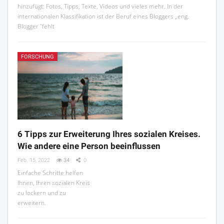
hinzufügt: Fotos, Tipps, Texte, Videos und vieles mehr. In der
internationalen Klassifikation ist der Beruf eines Bloggers „eng.
Blogger "fehlt
FORSCHUNG
6 Tipps zur Erweiterung Ihres sozialen Kreises.
Wie andere eine Person beeinflussen
Feb. 15, 2022
34
0
Einfache Schritte helfen
Ihnen, Ihren sozialen Kreis
zu lockern und zu
erweitern.