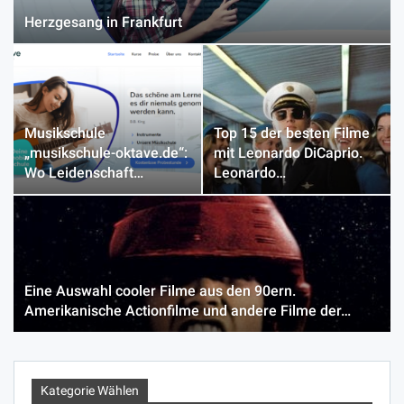
Herzgesang in Frankfurt
Musikschule
Top 15 der besten Filme
„musikschule-oktave.de“:
mit Leonardo DiCaprio.
Wo Leidenschaft…
Leonardo…
Eine Auswahl cooler Filme aus den 90ern.
Amerikanische Actionfilme und andere Filme der…
Kategorie Wählen