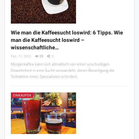
Wie man die Kaffeesucht loswird: 6 Tipps. Wie
man die Kaffeesucht loswird –
wissenschaftliche…
Feb. 11, 2022
59
0
Morgenkaffee kann sich allmählich von einer unschuldigen
Gewohnheit in eine Sucht verwandeln, deren Beseitigung die
Teilnahme eines Spezialisten erfordert.
EINKAUFEN