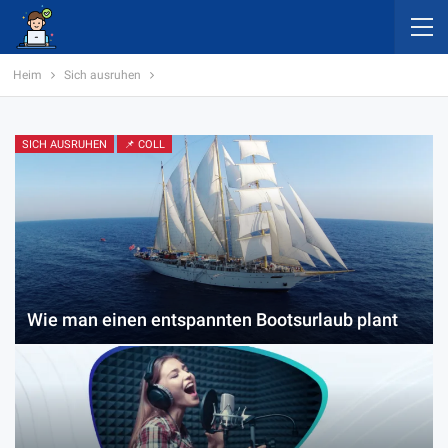
Heim
Sich ausruhen
SICH AUSRUHEN
📌 COLL
Wie man einen entspannten Bootsurlaub plant