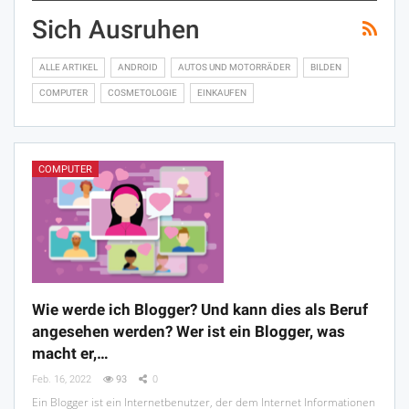
Sich Ausruhen
ALLE ARTIKEL
ANDROID
AUTOS UND MOTORRÄDER
BILDEN
COMPUTER
COSMETOLOGIE
EINKAUFEN
COMPUTER
Wie werde ich Blogger? Und kann dies als Beruf
angesehen werden? Wer ist ein Blogger, was
macht er,…
Feb. 16, 2022
93
0
Ein Blogger ist ein Internetbenutzer, der dem Internet Informationen