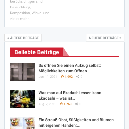
berücksichtigen sind:
Beleuchtung,
Komposition, Winkel und
vieles mehr.
ÄLTERE BEITRÄGE
NEUERE BEITRÄGE
Beliebte Beiträge
So öffnen Sie einen Aufzug selbst:
Möglichkeiten zum Öffnen…
Juni 11, 2021
1.992
0
Was man auf Ekadashi essen kann.
Ekadashi – was ist…
Aug. 2, 2021
1.763
0
Ein Strauß Obst, Süßigkeiten und Blumen
mit eigenen Händen:…