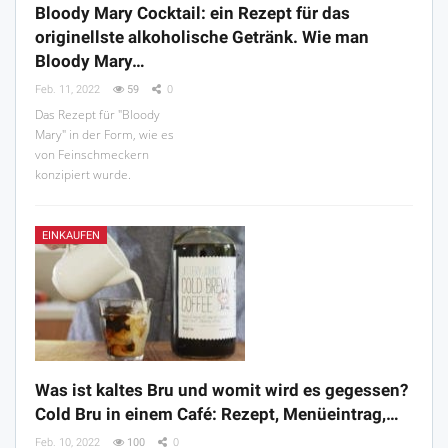
Bloody Mary Cocktail: ein Rezept für das
originellste alkoholische Getränk. Wie man
Bloody Mary…
Feb. 11, 2022
59
0
Das Rezept für "Bloody
Mary" in der Form, wie es
von Feinschmeckern
konzipiert wurde.
EINKAUFEN
Was ist kaltes Bru und womit wird es gegessen?
Cold Bru in einem Café: Rezept, Menüeintrag,…
Feb. 10, 2022
100
0