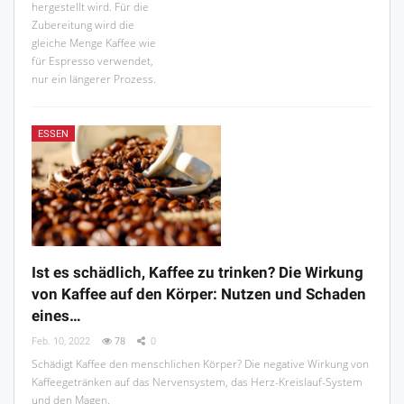
hergestellt wird. Für die
Zubereitung wird die
gleiche Menge Kaffee wie
für Espresso verwendet,
nur ein längerer Prozess.
ESSEN
Ist es schädlich, Kaffee zu trinken? Die Wirkung
von Kaffee auf den Körper: Nutzen und Schaden
eines…
Feb. 10, 2022
78
0
Schädigt Kaffee den menschlichen Körper? Die negative Wirkung von
Kaffeegetränken auf das Nervensystem, das Herz-Kreislauf-System
und den Magen.